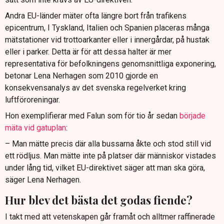
Andra EU-länder mäter ofta längre bort från trafikens
epicentrum, I Tyskland, Italien och Spanien placeras många
mätstationer vid trottoarkanter eller i innergårdar, på hustak
eller i parker. Detta är för att dessa halter är mer
representativa för befolkningens genomsnittliga exponering,
betonar Lena Nerhagen som 2010 gjorde en
konsekvensanalys av det svenska regelverket kring
luftföroreningar.
Hon exemplifierar med Falun som för tio år sedan
började
mäta vid gatuplan
:
– Man mätte precis där alla bussarna åkte och stod still vid
ett rödljus. Man mätte inte på platser där människor vistades
under lång tid, vilket EU-direktivet säger att man ska göra,
säger Lena Nerhagen.
Hur blev det bästa det godas fiende?
I takt med att vetenskapen går framåt och alltmer raffinerade