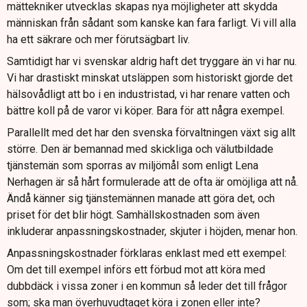
mättekniker utvecklas skapas nya möjligheter att skydda
människan från sådant som kanske kan fara farligt. Vi vill alla
ha ett säkrare och mer förutsägbart liv.
Samtidigt har vi svenskar aldrig haft det tryggare än vi har nu.
Vi har drastiskt minskat utsläppen som historiskt gjorde det
hälsovådligt att bo i en industristad, vi har renare vatten och
bättre koll på de varor vi köper. Bara för att några exempel.
Parallellt med det har den svenska förvaltningen växt sig allt
större. Den är bemannad med skickliga och välutbildade
tjänstemän som sporras av miljömål som enligt Lena
Nerhagen är så hårt formulerade att de ofta är omöjliga att nå.
Ändå känner sig tjänstemännen manade att göra det, och
priset för det blir högt. Samhällskostnaden som även
inkluderar anpassningskostnader, skjuter i höjden, menar hon.
Anpassningskostnader förklaras enklast med ett exempel:
Om det till exempel införs ett förbud mot att köra med
dubbdäck i vissa zoner i en kommun så leder det till frågor
som; ska man överhuvudtaget köra i zonen eller inte?