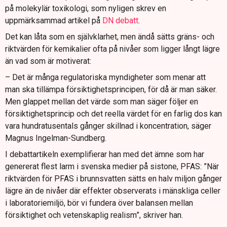
på molekylär toxikologi, som nyligen skrev en
uppmärksammad artikel på
DN debatt
.
Det kan låta som en självklarhet, men ändå sätts gräns- och
riktvärden för kemikalier ofta på nivåer som ligger långt lägre
än vad som är motiverat:
– Det är många regulatoriska myndigheter som menar att
man ska tillämpa försiktighetsprincipen, för då är man säker.
Men glappet mellan det värde som man säger följer en
försiktighetsprincip och det reella värdet för en farlig dos kan
vara hundratusentals gånger skillnad i koncentration, säger
Magnus Ingelman-Sundberg.
I debattartikeln exemplifierar han med det ämne som har
genererat flest larm i svenska medier på sistone, PFAS: ”När
riktvärden för PFAS i brunnsvatten sätts en halv miljon gånger
lägre än de nivåer där effekter observerats i mänskliga celler
i laboratoriemiljö, bör vi fundera över balansen mellan
försiktighet och vetenskaplig realism”, skriver han.