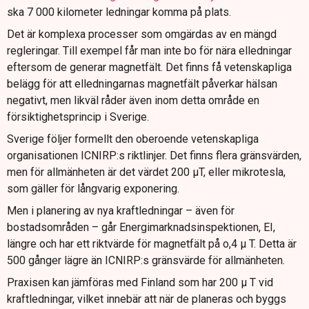
ska 7 000 kilometer ledningar komma på plats.
Det är komplexa processer som omgärdas av en mängd
regleringar. Till exempel får man inte bo för nära elledningar
eftersom de generar magnetfält. Det finns få vetenskapliga
belägg för att elledningarnas magnetfält påverkar hälsan
negativt, men likväl råder även inom detta område en
försiktighetsprincip i Sverige.
Sverige följer formellt den oberoende vetenskapliga
organisationen ICNIRP:s riktlinjer. Det finns flera gränsvärden,
men för allmänheten är det värdet 200 µT, eller mikrotesla,
som gäller för långvarig exponering.
Men i planering av nya kraftledningar – även för
bostadsområden – går Energimarknadsinspektionen, EI,
längre och har ett riktvärde för magnetfält på o,4 μ T. Detta är
500 gånger lägre än ICNIRP:s gränsvärde för allmänheten.
Praxisen kan jämföras med Finland som har 200 μ T vid
kraftledningar, vilket innebär att när de planeras och byggs