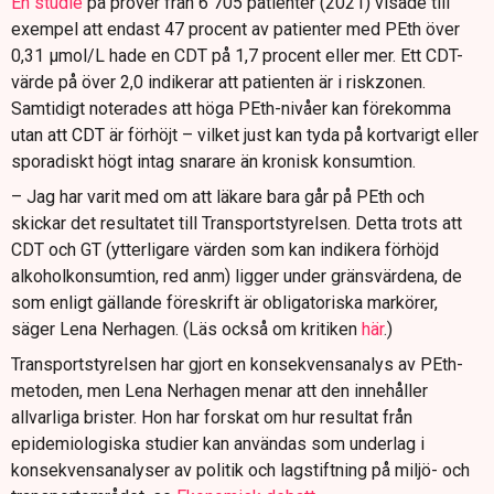
En studie
på prover från 6 705 patienter (2021) visade till
exempel att endast 47 procent av patienter med PEth över
0,31 μmol/L hade en CDT på 1,7 procent eller mer. Ett CDT-
värde på över 2,0 indikerar att patienten är i riskzonen.
Samtidigt noterades att höga PEth-nivåer kan förekomma
utan att CDT är förhöjt – vilket just kan tyda på kortvarigt eller
sporadiskt högt intag snarare än kronisk konsumtion.
– Jag har varit med om att läkare bara går på PEth och
skickar det resultatet till Transportstyrelsen. Detta trots att
CDT och GT (ytterligare värden som kan indikera förhöjd
alkoholkonsumtion, red anm) ligger under gränsvärdena, de
som enligt gällande föreskrift är obligatoriska markörer,
säger Lena Nerhagen. (Läs också om kritiken
här
.)
Transportstyrelsen har gjort en konsekvensanalys av PEth-
metoden, men Lena Nerhagen menar att den innehåller
allvarliga brister. Hon har forskat om hur resultat från
epidemiologiska studier kan användas som underlag i
konsekvensanalyser av politik och lagstiftning på miljö- och