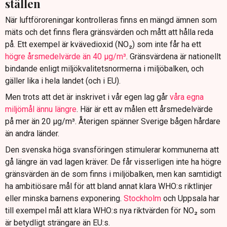
ställen
När luftföroreningar kontrolleras finns en mängd ämnen som
mäts och det finns flera gränsvärden och mått att hålla reda
på. Ett exempel är kvävedioxid (NO₂) som inte får ha ett
högre årsmedelvärde än 40 µg/m³
. Gränsvärdena är nationellt
bindande enligt miljökvalitetsnormerna i miljöbalken, och
gäller lika i hela landet (och i EU).
Men trots att det är inskrivet i vår egen lag går
våra egna
miljömål ännu längre
. Här är ett av målen ett årsmedelvärde
på mer än 20 µg/m³. Återigen spänner Sverige bågen hårdare
än andra länder.
Den svenska höga svansföringen stimulerar kommunerna att
gå längre än vad lagen kräver. De får visserligen inte ha högre
gränsvärden än de som finns i miljöbalken, men kan samtidigt
ha ambitiösare mål för att bland annat klara WHO:s riktlinjer
eller minska barnens exponering.
Stockholm
och Uppsala har
till exempel mål att klara WHO:s nya riktvärden för NO₂ som
är betydligt strängare än EU:s.