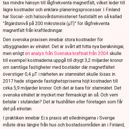
tas mindre hänsyn till lågfrekventa magnetfält, vilket leder till
lägre kostnader och enklare planeringsprocesser. I Finland
har Social- och hälsovårdsministeriet fastställt en så kallad
”åtgärdsnivå på 200 mikrotesla (µT)” för lågfrekventa
magnetfält från kraftledningar.
Den svenska praxisen innebär stora kostnader för
utbyggnaden av elnätet. Det är svårt att hitta nya beräkningar,
men enligt
en analys från Svenska kraftnät från 2004
skulle
till exempel kostnaderna uppgå till drygt 3,2 miljarder kronor
om samtliga fastigheter med bostäder där magnetfältet
överstiger 0,4 µT i närheten av stamnätet skulle lösas in.
2017 hade stigande fastighetspriserna höjt kostnaden till
cirka 5,9 miljarder kronor. Och det är bara för stamnätet. Det
svenska elnätet är mycket mer finmaskigt än så. Och vem
betalar i slutändan? Det är hushållen eller företagen som får
det på elnotan.
I praktiken innebär Ei:s praxis att elledningarna i Sverige
måste dras längre från hus och bostadsområden än i Finland,