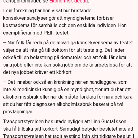
transportområdet, se
Ekonomisk debatt
.
I sin forskning har hon visat hur bristande
konsekvensanalyser gör att myndigheterna förbiser
kostnaderna för samhälle och den enskilda individen. Hon
exemplifierar med PEth-testet:
– När folk får reda på de allvarliga konsekvenserna av testet
väljer de att inte gå till doktorn för att testa sig. Det leder
också till en belastning på domstolar och att folk får sluta
sina jobb eller inte kan söka jobb om de är arbetslösa för att
det nya jobbet kräver ett körkort.
– Det innebär också en kränkning när en handläggare, som
inte är medicinskt kunnig på en myndighet, tror att du har ett
alkoholmissbruk eller när du måste förklara för nära och kära
att du har fått diagnosen alkoholmissbruk baserat på två
provtagningar.
Transportstyrelsen beslutade nyligen att Linn Gustafsson
ska få tillbaka sitt körkort. Samtidigt betyder beslutet inte att
Transportstyrelsen har tagit avstånd från sitt tidigare beslut. I