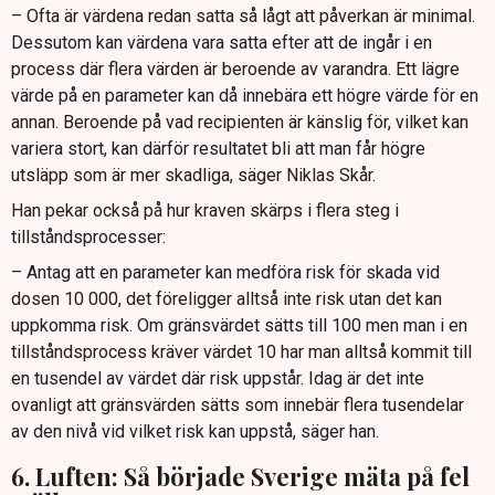
– Ofta är värdena redan satta så lågt att påverkan är minimal.
Dessutom kan värdena vara satta efter att de ingår i en
process där flera värden är beroende av varandra. Ett lägre
värde på en parameter kan då innebära ett högre värde för en
annan. Beroende på vad recipienten är känslig för, vilket kan
variera stort, kan därför resultatet bli att man får högre
utsläpp som är mer skadliga, säger Niklas Skår.
Han pekar också på hur kraven skärps i flera steg i
tillståndsprocesser:
– Antag att en parameter kan medföra risk för skada vid
dosen 10 000, det föreligger alltså inte risk utan det kan
uppkomma risk. Om gränsvärdet sätts till 100 men man i en
tillståndsprocess kräver värdet 10 har man alltså kommit till
en tusendel av värdet där risk uppstår. Idag är det inte
ovanligt att gränsvärden sätts som innebär flera tusendelar
av den nivå vid vilket risk kan uppstå, säger han.
6. Luften: Så började Sverige mäta på fel