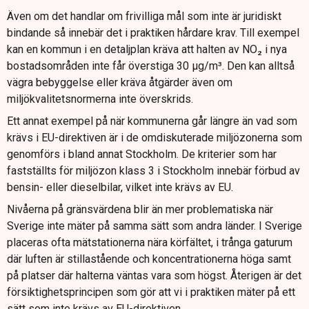
Även om det handlar om frivilliga mål som inte är juridiskt
bindande så innebär det i praktiken hårdare krav. Till exempel
kan en kommun i en detaljplan kräva att halten av NO₂ i nya
bostadsområden inte får överstiga 30 µg/m³. Den kan alltså
vägra bebyggelse eller kräva åtgärder även om
miljökvalitetsnormerna inte överskrids.
Ett annat exempel på när kommunerna går längre än vad som
krävs i EU-direktiven är i de omdiskuterade miljözonerna som
genomförs i bland annat Stockholm. De kriterier som har
fastställts för miljözon klass 3 i Stockholm innebär förbud av
bensin- eller dieselbilar, vilket inte krävs av EU.
Nivåerna på gränsvärdena blir än mer problematiska när
Sverige inte mäter på samma sätt som andra länder. I Sverige
placeras ofta mätstationerna nära körfältet, i trånga gaturum
där luften är stillastående och koncentrationerna höga samt
på platser där halterna väntas vara som högst. Återigen är det
försiktighetsprincipen som gör att vi i praktiken mäter på ett
sätt som inte krävs av EU-direktiven.