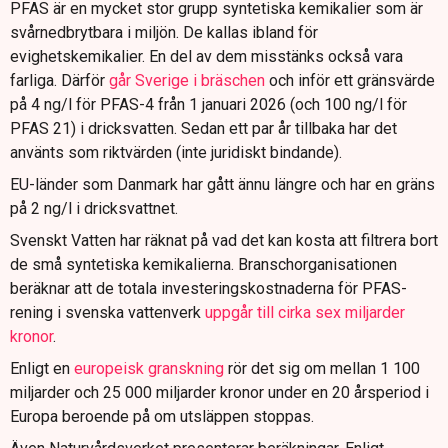
PFAS är en mycket stor grupp syntetiska kemikalier som är
svårnedbrytbara i miljön. De kallas ibland för
evighetskemikalier. En del av dem misstänks också vara
farliga. Därför
går Sverige i bräschen
och inför ett gränsvärde
på 4 ng/l för PFAS-4 från 1 januari 2026 (och 100 ng/l för
PFAS 21) i dricksvatten. Sedan ett par år tillbaka har det
använts som riktvärden (inte juridiskt bindande).
EU-länder som Danmark har gått ännu längre och har en gräns
på 2 ng/l i dricksvattnet.
Svenskt Vatten har räknat på vad det kan kosta att filtrera bort
de små syntetiska kemikalierna. Branschorganisationen
beräknar att de totala investeringskostnaderna för PFAS-
rening i svenska vattenverk
uppgår till cirka sex miljarder
kronor
.
Enligt en
europeisk granskning
rör det sig om mellan 1 100
miljarder och 25 000 miljarder kronor under en 20 årsperiod i
Europa beroende på om utsläppen stoppas.