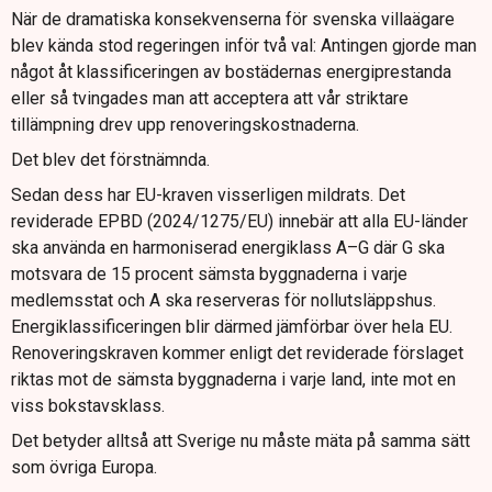
När de dramatiska konsekvenserna för svenska villaägare
blev kända stod regeringen inför två val: Antingen gjorde man
något åt klassificeringen av bostädernas energiprestanda
eller så tvingades man att acceptera att vår striktare
tillämpning drev upp renoveringskostnaderna.
Det blev det förstnämnda.
Sedan dess har EU-kraven visserligen mildrats. Det
reviderade EPBD (2024/1275/EU) innebär att alla EU-länder
ska använda en harmoniserad energiklass A–G där G ska
motsvara de 15 procent sämsta byggnaderna i varje
medlemsstat och A ska reserveras för nollutsläppshus.
Energiklassificeringen blir därmed jämförbar över hela EU.
Renoveringskraven kommer enligt det reviderade förslaget
riktas mot de sämsta byggnaderna i varje land, inte mot en
viss bokstavsklass.
Det betyder alltså att Sverige nu måste mäta på samma sätt
som övriga Europa.