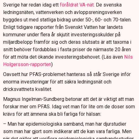
Sverige har redan idag ett
föråldrat VA-nät
. De svenska
ledningsnäten, vattenverken och avloppsreningsverken
byggdes ut med statliga bidrag under 50-, 60- och 70-talen.
Enligt tidigare rapporter från Svenskt Vatten har landets
kommuner under flera år skjutit investeringsskulder på
miljardbelopp framför sig och deras slutsats är att taxorna i
snitt behöver fördubblas i fasta priser de närmaste 20 åren
för att möta det ökande investeringsbehovet. (Läs även
Nils
Holgersson-rapporten
)
Oavsett hur PFAS-problemet hanteras så står Sverige inför
enorma investeringar för att säkra ledningsnät och
dricksvattnets kvalitet.
Magnus Ingelman-Sundberg betonar att det är viktigt att man
forskar mer om PFAS. Idag vet man för lite om de doser som
krävs för att ämnena ska bli farliga för hälsan:
– Man har epidemiologiska samband, man har djurstudier
som man har gjort som indikerar att de kan vara farliga. Men
när det gäller att verifiera epidemiologiska sambandsstudier