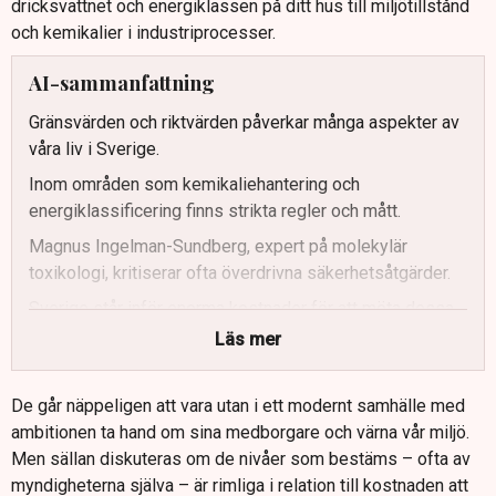
dricksvattnet och energiklassen på ditt hus till miljötillstånd
och kemikalier i industriprocesser.
AI-sammanfattning
Gränsvärden och riktvärden påverkar många aspekter av
våra liv i Sverige.
Inom områden som kemikaliehantering och
energiklassificering finns strikta regler och mått.
Magnus Ingelman-Sundberg, expert på molekylär
toxikologi, kritiserar ofta överdrivna säkerhetsåtgärder.
Sverige står inför enorma kostnader för att möta dessa
regler, särskilt inom energi och vatten.
Läs mer
Kritik riktas mot metoder som PEth-testet för
alkoholvanor, som fått hård kritik för sina konsekvenser.
De går näppeligen att vara utan i ett modernt samhälle med
ambitionen ta hand om sina medborgare och värna vår miljö.
Svenska myndigheter tenderar att sätta högre krav än
Men sällan diskuteras om de nivåer som bestäms – ofta av
EU-standarder, vilket kan skapa ekonomiska utmaningar.
myndigheterna själva – är rimliga i relation till kostnaden att