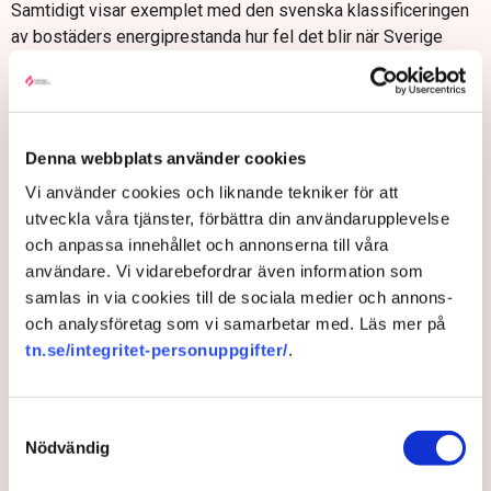
Samtidigt visar exemplet med den svenska klassificeringen
av bostäders energiprestanda hur fel det blir när Sverige
mäter på ett sätt och övriga länder i EU på ett annat.
– Den svenska vanan att vilja "gå före" straffar sig när den
hamnar i Europa-grytan och höll i det här fallet på att sluta i
förskräckelse för tusentals villahushåll, säger Jonathan
Denna webbplats använder cookies
Lindgren som är samhällspolitisk expert på Villaägarnas
Vi använder cookies och liknande tekniker för att
Riksförbund.
utveckla våra tjänster, förbättra din användarupplevelse
– Nu harmoniserar vi mål och ambitioner, vilket är bra, men för
och anpassa innehållet och annonserna till våra
den skull måste vi vakta på att Sverige i flera fall har
användare. Vi vidarebefordrar även information som
förutsättningar och förhållanden som är unika för oss.
samlas in via cookies till de sociala medier och annons-
och analysföretag som vi samarbetar med. Läs mer på
4. Hon blev av med jobbet fastän hon inte
tn.se/integritet-personuppgifter/
.
körde berusad
Som en del av sitt ambulansjobb gjorde Linn Gustafsson ett
så kallat PEth-test för att säkerställa att hon inte missbrukar
Samtyckesval
Nödvändig
alkohol. Problemet var bara att testet gav skyhöga resultat
fastän hon inte har alkoholproblem, vilket bland annat