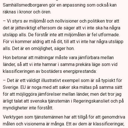
Samhällsmedborgaren gör en anpassning som också kan
räknas i kronor och ören.
– Vi styrs av miljömål och nollvisioner och politiken tror att
det är jätteviktigt eftersom de säger att vi inte ska ha några
utsläpp alls. De förstår inte att miljömålen är fel utformade.
För vi kommer aldrig att nå dit, till att vi inte har några utsläpp
alls. Det är en omöjlighet, säger hon.
Hon betonar att mätningar måste vara jämförbara mellan
länder, så att vi inte hamnar i samma prekära läge som vid
klassificeringen av bostäders energiprestanda:
– Det är ett väldigt illustrativt exempel som är så typiskt för
Sverige. EU är noga med att saker ska mätas på samma sätt
för att möjliggöra jämförelser mellan länder, men det tror jag
ärligt talat att svenska tjänstemän i Regeringskansliet och på
myndigheter inte förstått.
Verktygen som tjänstemännen har att tillgå för att genomdriva
målen och visionerna är många. Ett av dem är klassificeringar,