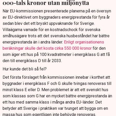
000-tals kronor utan miljönytta
När EU-kommissionen presenterade planerna på en översyn
av EU-direktivet om byggnaders energiprestanda för fyra år
sedan blev det ett bryskt uppvaknande för Sverige.
Villaägarna varnade för en kostnadschock för svenska
småhusägare trots att det svenska husbeståndet har bättre
energiprestanda än i andra länder.
Enligt organisationens
beräkningar skulle det kosta cirka 550 000 kronor
för den
som äger ett hus på 100 kvadratmeter i energiklass G att få
den till energiklass D till år 2033.
Hur kunde det bli så fel?
Det första förslaget från kommissionen innebar i korthet att
byggnader i energiklass F och G skulle tvingas renoveras till
minst klass E eller D. Men problemet är att ett svenskt hus
som klassas som G har en mycket bättre energiprestanda än
ett hus med samma klass i många andra EU-länder. Det
betyder att Sverige i praktiken var tvunget att bygga om en
massa hus som egentligen inte behövde renoveras.