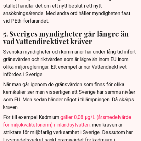
stället handlar det om ett nytt beslut i ett nytt
ansökningsärende. Med andra ord håller myndigheten fast
vid PEth-förfarandet.
5. Sveriges myndigheter går längre än
vad Vattendirektivet kräver
Svenska myndigheter och kommuner har under lång tid infört
gränsvärden och riktvärden som är lägre än inom EU inom
olika miljöregleringar. Ett exempel är när Vattendirektivet
infördes i Sverige.
När man går igenom de gränsvärden som finns för olika
kemikalier ser man visserligen att Sverige har samma nivåer
som EU. Men sedan händer något i tillämpningen. Då skärps
kraven.
För till exempel Kadmium
gäller 0,08 µg/L (årsmedelvärde
för miljökvalitetsnorm) i inlandsytvatten
, men kraven är
striktare för miljöfarlig verksamhet i Sverige. Dessutom har
Livsmedelsverket sänkt gränsvärdet för kadmium i