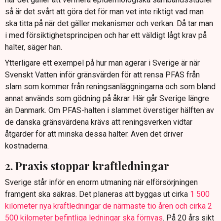
så är det svårt att göra det för man vet inte riktigt vad man
ska titta på när det gäller mekanismer och verkan. Då tar man
i med försiktighetsprincipen och har ett väldigt lågt krav på
halter, säger han.
Ytterligare ett exempel på hur man agerar i Sverige är när
Svenskt Vatten inför gränsvärden för att rensa PFAS från
slam som kommer från reningsanläggningarna och som bland
annat används som gödning på åkrar. Här går Sverige längre
än Danmark. Om PFAS-halten i slammet överstiger hälften av
de danska gränsvärdena krävs att reningsverken vidtar
åtgärder för att minska dessa halter. Även det driver
kostnaderna.
2. Praxis stoppar kraftledningar
Sverige står inför en enorm utmaning när elförsörjningen
framgent ska säkras. Det planeras att byggas ut cirka
1 500
kilometer nya kraftledningar de närmaste tio åren och cirka 2
500 kilometer befintliga ledningar ska förnyas
. På 20 års sikt