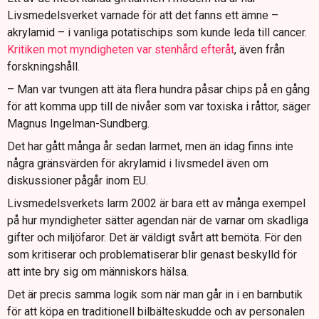
Livsmedelsverket varnade för att det fanns ett ämne –
akrylamid – i vanliga potatischips som kunde leda till cancer.
Kritiken mot myndigheten var stenhård efteråt
, även från
forskningshåll.
– Man var tvungen att äta flera hundra påsar chips på en gång
för att komma upp till de nivåer som var toxiska i råttor, säger
Magnus Ingelman-Sundberg.
Det har gått många år sedan larmet, men än idag finns inte
några gränsvärden för akrylamid i livsmedel även om
diskussioner pågår inom EU.
Livsmedelsverkets larm 2002 är bara ett av många exempel
på hur myndigheter sätter agendan när de varnar om skadliga
gifter och miljöfaror. Det är väldigt svårt att bemöta. För den
som kritiserar och problematiserar blir genast beskylld för
att inte bry sig om människors hälsa.
Det är precis samma logik som när man går in i en barnbutik
för att köpa en traditionell bilbälteskudde och av personalen