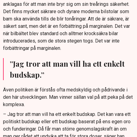
anklagas för att man inte bryr sig om sin treårings säkerhet.
Det finns mycket säkrare och dyrare moderna bilstolar som
barn ska använda tills de blir tonåringar. Att de är säkrare, är
säkert sant, men det är en förbättring på marginalen. Det var
när bilbältet blev standard och alltmer krocksäkra bilar
introducerades, som de stora stegen togs. Det var inte
förbättringar på marginalen.
”Jag tror att man vill ha ett enkelt
budskap.”
Även politiken är förstås ofta medskyldig och pådrivande i
den här utvecklingen. Man vinner sällan val på att peka på det
komplexa.
– Jag tror att man vill ha ett enkelt budskap. Det kan vara ett
politiskt budskap eller ett budskap baserat på ens egen oro
och funderingar. Då får man större genomslagskraft än om
man ger rådet att undvika att ta för stora doser, säger han.