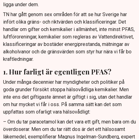
ligga under dem.
TN har gått genom sex områden för att se hur Sverige har
infört olika gräns- och riktvärden och klassificeringar. Det
handlar om gifter och kemikalier i allmänhet, inte minst PFAS,
luftföroreningar, kemikalier som regleras av Vattendirektivet,
klassificeringar av bostäder energiprestanda, mätningar av
alkoholvanor och de gränsvärden som styr hur nära vi får bo
kraftledningar.
1. Hur farligt är egentligen PFAS?
Under många decennier har myndigheter och politiker på
goda grunder försökt stoppa hälsovådliga kemikalier. Men
inte ens det giftigaste ämnet är giftigt i sig, utan det handlar
om hur mycket vi får i oss. På samma sätt kan det som
uppfattas som ofarligt vara hälsovådligt:
– Om du tar paracetamol kan det vara ett gift, men bara om du
överdoserar. Men om du tar rätt dos är det ett hälsosamt
läkemedel, exemplifierar Magnus Ingelman-Sundberg, expert