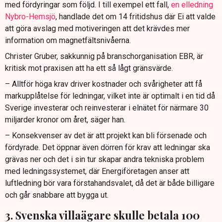
med fördyringar som följd. I till exempel ett fall,
en elledning
Nybro-Hemsjö
, handlade det om 14 fritidshus där Ei att valde
att göra avslag med motiveringen att det krävdes mer
information om magnetfältsnivåerna.
Christer Gruber, sakkunnig på branschorganisation EBR, är
kritisk mot praxisen att ha ett så lågt gränsvärde.
– Alltför höga krav driver kostnader och svårigheter att få
markupplåtelse för ledningar, vilket inte är optimalt i en tid då
Sverige investerar och reinvesterar i elnätet för närmare 30
miljarder kronor om året, säger han.
– Konsekvenser av det är att projekt kan bli försenade och
fördyrade. Det öppnar även dörren för krav att ledningar ska
grävas ner och det i sin tur skapar andra tekniska problem
med ledningssystemet, där Energiföretagen anser att
luftledning bör vara förstahandsvalet, då det är både billigare
och går snabbare att bygga ut.
3. Svenska villaägare skulle betala 100