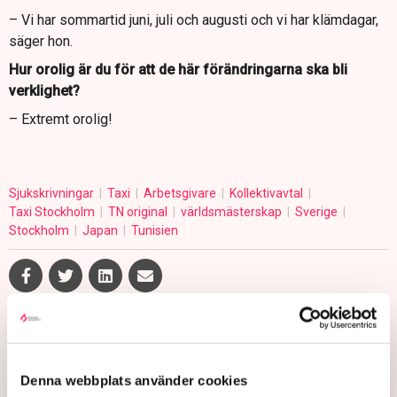
– Vi har sommartid juni, juli och augusti och vi har klämdagar,
säger hon.
Hur orolig är du för att de här förändringarna ska bli
verklighet?
– Extremt orolig!
Sjukskrivningar
Taxi
Arbetsgivare
Kollektivavtal
Taxi Stockholm
TN original
världsmästerskap
Sverige
Stockholm
Japan
Tunisien
Stina Bengtsson
stina.bengtsson@tn.se
Denna webbplats använder cookies
Publicerad:
1 jul 2026, 09:15