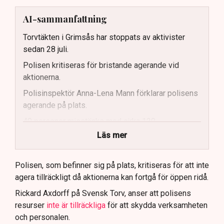
AI-sammanfattning
Torvtäkten i Grimsås har stoppats av aktivister
sedan 28 juli.
Polisen kritiseras för bristande agerande vid
aktionerna.
Polisinspektör Anna-Lena Mann förklarar polisens
agerande på plats.
40 personer misstänks med cirka 120
brottsmisstankar kopplade.
Läs mer
Polisen använder drönare och uniformerad polis
för att dokumentera bevis.
Polisen, som befinner sig på plats, kritiseras för att inte
agera tillräckligt då aktionerna kan fortgå för öppen ridå.
Samtidigt är polisarbetet komplext när det gäller
att navigera juridiska rättigheter och gränser.
Rickard Axdorff på Svensk Torv, anser att polisens
resurser
inte är tillräckliga
för att skydda verksamheten
och personalen.