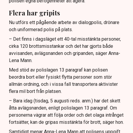
polisen egna befogenheter att agera.
Flera har gripits
Nu utförs ett pågående arbete av dialogpolis, drönare
och uniformerad polis på plats.
– Det finns i dagsläget ett 40-tal misstänkta personer,
cirka 120 brottsmisstankar och det har gjorts både
avvisanden, avlägsnanden och gripanden, säger Anna-
Lena Mann.
Med stöd av polislagen 13 paragraf kan polisen
beordra bort eller fysiskt flytta personer som stör
allmän ordning, och i vissa fall transportera aktivister
flera mil bort från platsen.
– Bara idag (tisdag, 5 augusti reds. anm.) har det skett
åtta avlägsnanden, enligt polislagen 13 paragraf. Om
personerna vägrar att följa order och det olaga intrånget
fortsätter, kan de gripas misstänkta för brott, säger hon.
Samtidigt menar Anna-Lena Mann att polisens uppgift