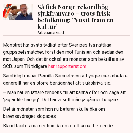
Så fick Norge rekordhög
sjukfrånvaro – trots frisk
befolkning: ”Vuxit fram en
kultur”
Arbetsmarknad
Mönstret har synts tydligt efter Sveriges två nattliga
gruppspelsmatcher, först den mot Tunisien och sedan den
mot Japan. Och det är också ett mönster som bekräftas av
SCB, som TN tidigare
har rapporterat om
.
Samtidigt menar Pernilla Samuelsson att yngre medarbetare
generellt har en större benägenhet att sjukskriva sig.
– Man har en lättare tendens till att känna efter och säga att
"jag är lite hängig". Det har vi sett många gånger tidigare.
Det är mönster som hon nu befarar skulle öka om
karensavdraget slopades.
Bland taxiförarna ser hon däremot ett annat beteende.