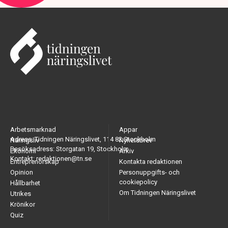
Arbetsmarknad
Appar
Adress: Tidningen Näringslivet, 114 82 Stockholm
Näringsliv
Nyhetsbrev
Besöksadress: Storgatan 19, Stockholm
Ekonomi
Arkiv
Kontakt: redaktionen@tn.se
Entreprenörskap
Kontakta redaktionen
Opinion
Personuppgifts- och
cookiepolicy
Hållbarhet
Om Tidningen Näringslivet
Utrikes
Krönikor
Quiz