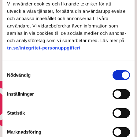
Vi använder cookies och liknande tekniker för att
Uppdaterad:
21 jul 2026, 10:00
utveckla våra tjänster, förbättra din användarupplevelse
och anpassa innehållet och annonserna till våra
LÄS ÄVEN
användare. Vi vidarebefordrar även information som
”Anderssons löften behöver tas på
samlas in via cookies till de sociala medier och annons-
allvar ”
och analysföretag som vi samarbetar med. Läs mer på
tn.se/integritet-personuppgifter/
.
13 JULI 2026 |
Ledare: Norge är bra på fotboll –
Samtyckesval
inte att hantera sjukfrånvaro
Nödvändig
7 JULI 2026 |
Inställningar
Läs mer om debatten om karensavdraget
Statistik
HOTEN MOT ÄGANDERÄTTEN
Marknadsföring
Polisens svar efter sabotagen i