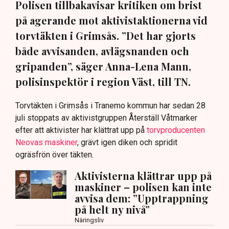
Polisen tillbakavisar kritiken om brist
på agerande mot aktivistaktionerna vid
torvtäkten i Grimsås. ”Det har gjorts
både avvisanden, avlägsnanden och
gripanden”, säger Anna-Lena Mann,
polisinspektör i region Väst, till TN.
Torvtäkten i Grimsås i Tranemo kommun har sedan 28
juli stoppats av aktivistgruppen Återställ Våtmarker
efter att aktivister har klättrat upp på
torvproducenten
Neovas maskiner
, grävt igen diken och spridit
ogräsfrön över täkten.
Aktivisterna klättrar upp på
maskiner – polisen kan inte
avvisa dem: ”Upptrappning
på helt ny nivå”
Näringsliv