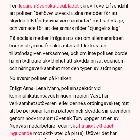
I en
ledare i Svenska Dagbladet
skrev Tove Lifvendahl
att polisen ”behöver utveckla sina metoder för att
skydda tillståndsgivna verksamheter” mot sabotage,
och varnade för att det annars råder ”djungelns lag”.
På sociala medier ifrågasätts det om allemansrätten
bör ge utrymme för aktivister att blockera en
tillståndsgiven verksamhet, och om inte polisen borde
ha en tydligare skyldighet att skydda privat egendom
och näringsverksamhet mot den typen av störningar.
Nu svarar polisen på kritiken.
Enligt Anna-Lena Mann, polisinspektör vid
kommunikationsavdelningen i region Väst, har
verksamhetsutövaren, eller dennes ordningsvakter, rätt
att be personer lämna platsen och skydda sin egendom
genom nödvärnsrätt (Svensk Torv uppger att en av
Neovas medarbetare redan ska
ha gjort ett eget
ingripande
mot aktivister på plats). Utöver det har