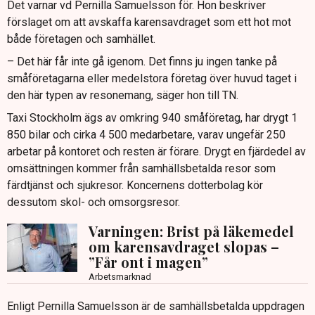
Det varnar vd Pernilla Samuelsson för. Hon beskriver
förslaget om att avskaffa karensavdraget som ett hot mot
både företagen och samhället.
– Det här får inte gå igenom. Det finns ju ingen tanke på
småföretagarna eller medelstora företag över huvud taget i
den här typen av resonemang, säger hon till TN.
Taxi Stockholm ägs av omkring 940 småföretag, har drygt 1
850 bilar och cirka 4 500 medarbetare, varav ungefär 250
arbetar på kontoret och resten är förare. Drygt en fjärdedel av
omsättningen kommer från samhällsbetalda resor som
färdtjänst och sjukresor. Koncernens dotterbolag kör
dessutom skol- och omsorgsresor.
Varningen: Brist på läkemedel
om karensavdraget slopas –
”Får ont i magen”
Arbetsmarknad
Enligt Pernilla Samuelsson är de samhällsbetalda uppdragen