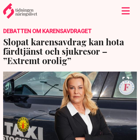
DEBATTEN OM KARENSAVDRAGET
Slopat karensavdrag kan hota
färdtjänst och sjukresor –
”Extremt orolig”