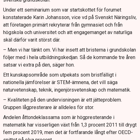
Under ett seminarium som var startskottet för forumet
konstaterade Karin Johansson, vice vd på Svenskt Näringsliv,
att företagen primärt rekryterar från gymnasiet och från
högskola och universitet och att engagemanget av naturliga
skäl därför varit störst där.
– Men vi har tänkt om. Vi har insett att bristerna i grundskolan
följer med i hela utbildningskedjan. Så de kommande tre åren
satsar vi extra på den, säger hon.
Ett kunskapsområde som utpekats som bristfälligt i
nationella jämförelser är STEM-ämnena, det vill säga
naturvetenskap, teknik, ingenjörsvetenskap och matematik.
– Kvaliteten på den undervisningen är ett jätteproblem.
Gruppen lågpresterare är alldeles för stor.
Andelen åttondeklassarna som är högpresterande i
matematik har visserligen växt från 1,3 procent 2011 till drygt
fem procent 2019, men det är fortfarande långt efter OECD-
snittet på elva procent.