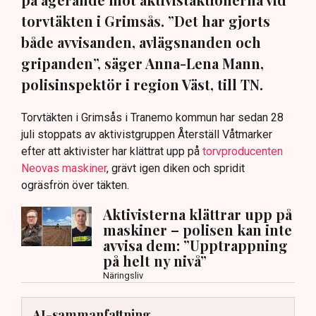
torvtäkten i Grimsås. ”Det har gjorts
både avvisanden, avlägsnanden och
gripanden”, säger Anna-Lena Mann,
polisinspektör i region Väst, till TN.
Torvtäkten i Grimsås i Tranemo kommun har sedan 28
juli stoppats av aktivistgruppen Återställ Våtmarker
efter att aktivister har klättrat upp på
torvproducenten
Neovas maskiner
, grävt igen diken och spridit
ogräsfrön över täkten.
Aktivisterna klättrar upp på
maskiner – polisen kan inte
avvisa dem: ”Upptrappning
på helt ny nivå”
Näringsliv
AI-sammanfattning