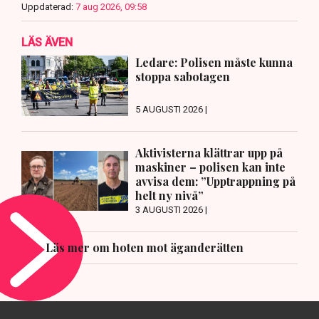
Uppdaterad:
7 aug 2026, 09:58
LÄS ÄVEN
Ledare: Polisen måste kunna
stoppa sabotagen
5 AUGUSTI 2026 |
Aktivisterna klättrar upp på
maskiner – polisen kan inte
avvisa dem: ”Upptrappning på
helt ny nivå”
3 AUGUSTI 2026 |
Läs mer om hoten mot äganderätten