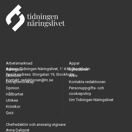
Arbetsmarknad
Appar
Adress: Tidningen Näringslivet, 114 82 Stockholm
Näringsliv
Nyhetsbrev
Besöksadress: Storgatan 19, Stockholm
Ekonomi
Arkiv
Kontakt: redaktionen@tn.se
Entreprenörskap
Kontakta redaktionen
Opinion
Personuppgifts- och
cookiepolicy
Hållbarhet
Om Tidningen Näringslivet
Utrikes
Krönikor
Quiz
Chefredaktör och ansvarig utgivare:
Anna Dalqvist