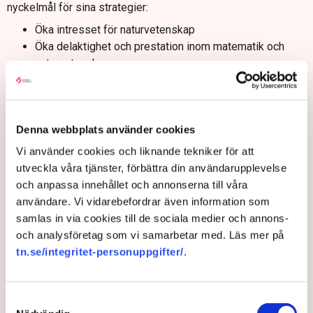
nyckelmål för sina strategier:
Öka intresset för naturvetenskap
Öka delaktighet och prestation inom matematik och
naturvetenskap.
Öka allmänhetens kunskap om naturvetenskap, och
livslånga vetenskapliga och digitala färdigheter.
Öka delaktighet och prestation inom tekniska och högre
Denna webbplats använder cookies
utbildningsdiscipliner.
Öka excellensen inom forskning, innovation och
Vi använder cookies och liknande tekniker för att
kommersialisering.
utveckla våra tjänster, förbättra din användarupplevelse
Underlätta ekonomisk dynamik och konkurrenskraft
och anpassa innehållet och annonserna till våra
genom att se till att industrins efterfrågan på STEM-
användare. Vi vidarebefordrar även information som
kunskaper är mött.
samlas in via cookies till de sociala medier och annons-
och analysföretag som vi samarbetar med. Läs mer på
Gustav Blix instämmer och konstaterar att ingenjörslandet
tn.se/integritet-personuppgifter/
.
Sverige också är ett teknikland, och behöver fortsätta att vara
det, betonar han.
Samtyckesval
– Då handlar det både om att förbättra bredden och spetsen i