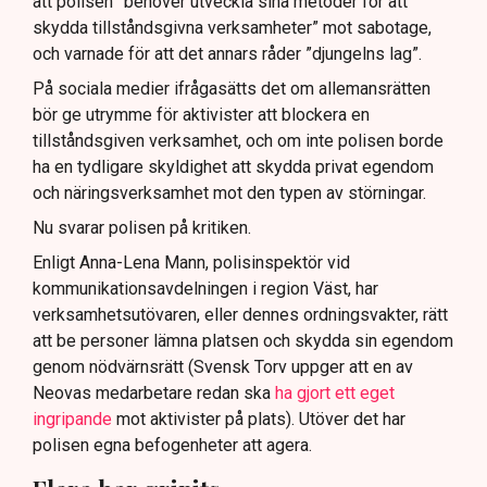
att polisen ”behöver utveckla sina metoder för att
skydda tillståndsgivna verksamheter” mot sabotage,
och varnade för att det annars råder ”djungelns lag”.
På sociala medier ifrågasätts det om allemansrätten
bör ge utrymme för aktivister att blockera en
tillståndsgiven verksamhet, och om inte polisen borde
ha en tydligare skyldighet att skydda privat egendom
och näringsverksamhet mot den typen av störningar.
Nu svarar polisen på kritiken.
Enligt Anna-Lena Mann, polisinspektör vid
kommunikationsavdelningen i region Väst, har
verksamhetsutövaren, eller dennes ordningsvakter, rätt
att be personer lämna platsen och skydda sin egendom
genom nödvärnsrätt (Svensk Torv uppger att en av
Neovas medarbetare redan ska
ha gjort ett eget
ingripande
mot aktivister på plats). Utöver det har
polisen egna befogenheter att agera.