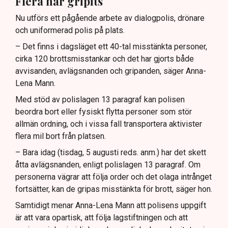
Flera har gripits
Nu utförs ett pågående arbete av dialogpolis, drönare
och uniformerad polis på plats.
– Det finns i dagsläget ett 40-tal misstänkta personer,
cirka 120 brottsmisstankar och det har gjorts både
avvisanden, avlägsnanden och gripanden, säger Anna-
Lena Mann.
Med stöd av polislagen 13 paragraf kan polisen
beordra bort eller fysiskt flytta personer som stör
allmän ordning, och i vissa fall transportera aktivister
flera mil bort från platsen.
– Bara idag (tisdag, 5 augusti reds. anm.) har det skett
åtta avlägsnanden, enligt polislagen 13 paragraf. Om
personerna vägrar att följa order och det olaga intrånget
fortsätter, kan de gripas misstänkta för brott, säger hon.
Samtidigt menar Anna-Lena Mann att polisens uppgift
är att vara opartisk, att följa lagstiftningen och att