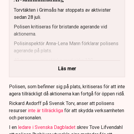
Torvtäkten i Grimsås har stoppats av aktivister
sedan 28 juli.
Polisen kritiseras för bristande agerande vid
aktionerna.
Polisinspektör Anna-Lena Mann förklarar polisens
agerande på plats.
40 personer misstänks med cirka 120
brottsmisstankar kopplade.
Läs mer
Polisen använder drönare och uniformerad polis
för att dokumentera bevis.
Polisen, som befinner sig på plats, kritiseras för att inte
agera tillräckligt då aktionerna kan fortgå för öppen ridå.
Samtidigt är polisarbetet komplext när det gäller
att navigera juridiska rättigheter och gränser.
Rickard Axdorff på Svensk Torv, anser att polisens
resurser
inte är tillräckliga
för att skydda verksamheten
och personalen.
I en
ledare i Svenska Dagbladet
skrev Tove Lifvendahl