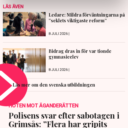
LÄS ÄVEN
Ledare: Mildra förväntningarna på
”seklets viktigaste reform”
8 JULI 2026 |
Bidrag dras in för var tionde
gymnasieelev
8 JULI 2026 |
Läs mer om den svenska utbildningen
HOTEN MOT ÄGANDERÄTTEN
Polisens svar efter sabotagen i
Grimsås: ”Flera har gripits