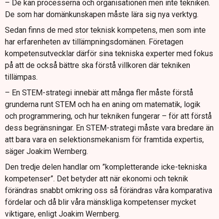
– De kan processerna och organisationen men inte tekniken.
De som har domänkunskapen måste lära sig nya verktyg.
Sedan finns de med stor teknisk kompetens, men som inte
har erfarenheten av tillämpningsdomänen. Företagen
kompetensutvecklar därför sina tekniska experter med fokus
på att de också bättre ska förstå villkoren där tekniken
tillämpas.
– En STEM-strategi innebär att många fler måste förstå
grunderna runt STEM och ha en aning om matematik, logik
och programmering, och hur tekniken fungerar – för att förstå
dess begränsningar. En STEM-strategi måste vara bredare än
att bara vara en selektionsmekanism för framtida expertis,
säger Joakim Wernberg.
Den tredje delen handlar om ”kompletterande icke-tekniska
kompetenser”. Det betyder att när ekonomi och teknik
förändras snabbt omkring oss så förändras våra komparativa
fördelar och då blir våra mänskliga kompetenser mycket
viktigare, enligt Joakim Wernberg.