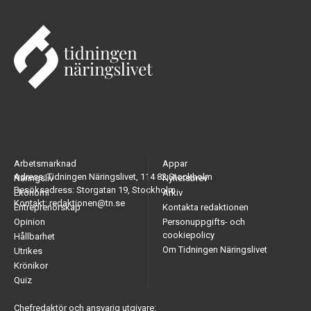
Arbetsmarknad
Appar
Adress: Tidningen Näringslivet, 114 82 Stockholm
Näringsliv
Nyhetsbrev
Besöksadress: Storgatan 19, Stockholm
Ekonomi
Arkiv
Kontakt: redaktionen@tn.se
Entreprenörskap
Kontakta redaktionen
Opinion
Personuppgifts- och
cookiepolicy
Hållbarhet
Om Tidningen Näringslivet
Utrikes
Krönikor
Quiz
Chefredaktör och ansvarig utgivare: