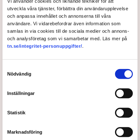
Vi använder cookies och liknande tekniker för att
3 months ago |
utveckla våra tjänster, förbättra din användarupplevelse
och anpassa innehållet och annonserna till våra
användare. Vi vidarebefordrar även information som
samlas in via cookies till de sociala medier och annons-
och analysföretag som vi samarbetar med. Läs mer på
tn.se/integritet-personuppgifter/
.
Samtyckesval
Nödvändig
Rekordmånga vill plugga på
Inställningar
högskola i höst
Statistik
Intresset för att plugga på högskola eller universitet i
höst är rekordstort. Mer än 424 000 personer har
Marknadsföring
anmält sig.