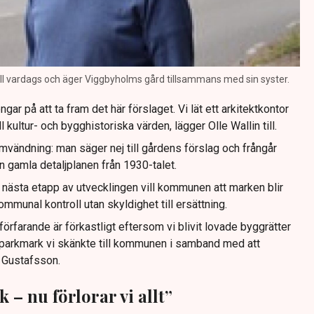
ill vardags och äger Viggbyholms gård tillsammans med sin syster.
r på att ta fram det här förslaget. Vi lät ett arkitektkontor
l kultur- och bygghistoriska värden, lägger Olle Wallin till.
ändning: man säger nej till gårdens förslag och frångår
n gamla detaljplanen från 1930-talet.
ed nästa etapp av utvecklingen vill kommunen att marken blir
kommunal kontroll utan skyldighet till ersättning.
rfarande är förkastligt eftersom vi blivit lovade byggrätter
 parkmark vi skänkte till kommunen i samband med att
 Gustafsson.
 – nu förlorar vi allt”