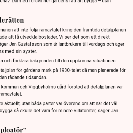
hav. Därmed försvinner gårdens rätt att bygga – utan
erätten
unen att inte följa ramavtalet kring den framtida detaljplanen
vade att få utveckla bostäder. Vi ser det som ett direkt
ger Jan Gustafsson som är lantbrukare till vardags och äger
s med sin syster.
aka och förklara bakgrunden till den uppkomna situationen.
aljplan för gårdens mark på 1930-talet då man planerade för
t den rådande tidsandan.
 kommun och Viggbyholms gård förstod att detaljplanen var
ramavtalet.
nte aktuellt, utan båda parter var överens om att när det väl
bygga så skulle det vara för mindre villatomter, säger Jan
xploatör”