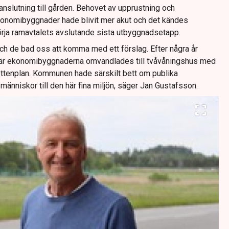
nslutning till gården. Behovet av upprustning och
onomibyggnader hade blivit mer akut och det kändes
örja ramavtalets avslutande sista utbyggnadsetapp.
h de bad oss att komma med ett förslag. Efter några år
 där ekonomibyggnaderna omvandlades till tvåvåningshus med
ottenplan. Kommunen hade särskilt bett om publika
änniskor till den här fina miljön, säger Jan Gustafsson.