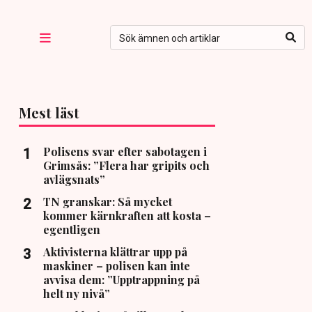
Mest läst
Polisens svar efter sabotagen i
Grimsås: ”Flera har gripits och
avlägsnats”
TN granskar: Så mycket
kommer kärnkraften att kosta –
egentligen
Aktivisterna klättrar upp på
maskiner – polisen kan inte
avvisa dem: ”Upptrappning på
helt ny nivå”