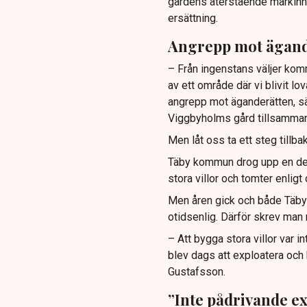
gårdens återstående markinne
ersättning.
Angrepp mot ägand
– Från ingenstans väljer komm
av ett område där vi blivit lo
angrepp mot äganderätten, sä
Viggbyholms gård tillsamman
Men låt oss ta ett steg tillb
Täby kommun drog upp en det
stora villor och tomter enlig
Men åren gick och både Täby
otidsenlig. Därför skrev man 
– Att bygga stora villor var i
blev dags att exploatera och 
Gustafsson.
”Inte pådrivande e