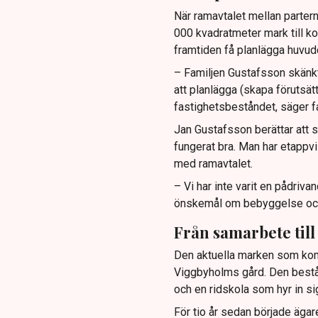
När ramavtalet mellan parter
000 kvadratmeter mark till ko
framtiden få planlägga huvud
– Familjen Gustafsson skänkt
att planlägga (skapa förutsät
fastighetsbeståndet, säger f
Jan Gustafsson berättar att
fungerat bra. Man har etappvi
med ramavtalet.
– Vi har inte varit en pådriv
önskemål om bebyggelse och v
Från samarbete till
Den aktuella marken som kommu
Viggbyholms gård. Den består
och en ridskola som hyr in si
För tio år sedan började ägare