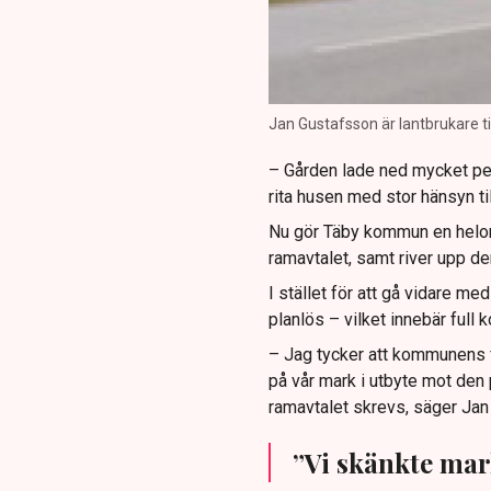
Jan Gustafsson är lantbrukare t
– Gården lade ned mycket penga
rita husen med stor hänsyn til
Nu gör Täby kommun en helomv
ramavtalet, samt river upp de
I stället för att gå vidare m
planlös – vilket innebär full 
– Jag tycker att kommunens fö
på vår mark i utbyte mot den
ramavtalet skrevs, säger Jan
”Vi skänkte mark