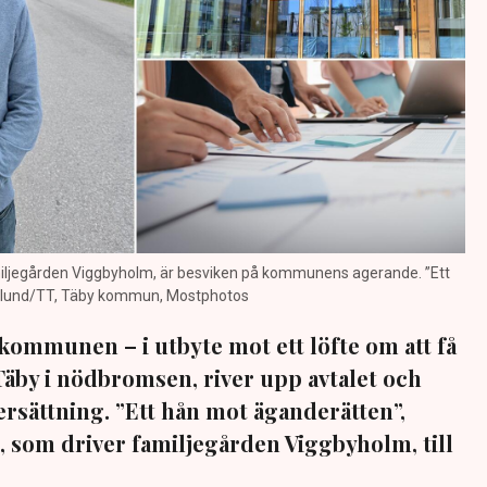
iljegården Viggbyholm, är besviken på kommunens agerande. ”Ett
Wiklund/TT, Täby kommun, Mostphotos
 kommunen – i utbyte mot ett löfte om att få
äby i nödbromsen, river upp avtalet och
rsättning. ”Ett hån mot äganderätten”,
, som driver familjegården Viggbyholm, till