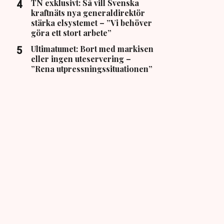
TN exklusivt: Så vill Svenska
kraftnäts nya generaldirektör
stärka elsystemet – ”Vi behöver
göra ett stort arbete”
Ultimatumet: Bort med markisen
eller ingen uteservering –
”Rena utpressningssituationen”