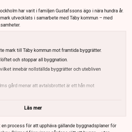
kholm har varit i familjen Gustafssons ägo i nära hundra år.
s mark utvecklats i samarbete med Täby kommun – med
ksamheter.
e mark till Täby kommun mot framtida byggrätter.
löftet och stoppar all byggnation.
ilket innebär nollställda byggrätter och utebliven
ms gård menar att avtalsbrottet är ett hån mot
 att man uppfyllt avtalet.
Läs mer
ål för juridisk prövning.
 en process för att upphäva gällande byggnadsplaner för