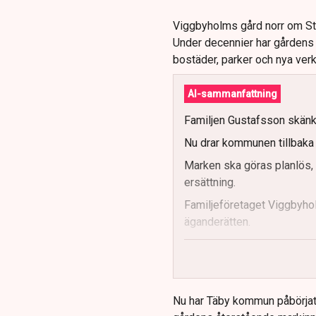
Viggbyholms gård norr om Stoc
Under decennier har gården
bostäder, parker och nya ver
AI-sammanfattning
Familjen Gustafsson skänkt
Nu drar kommunen tillbaka 
Marken ska göras planlös, v
ersättning.
Familjeföretaget Viggbyhol
äganderätten.
Täby kommun hävdar däremot
Beslutet väntas nu bli förem
Nu har Täby kommun påbörjat