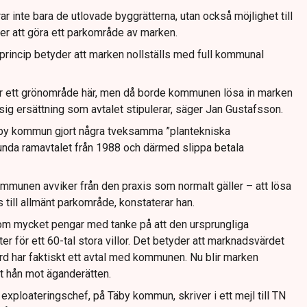
 inte bara de utlovade byggrätterna, utan också möjlighet till
r att göra ett parkområde av marken.
 princip betyder att marken nollställs med full kommunal
blir ett grönområde här, men då borde kommunen lösa in marken
 ersättning som avtalet stipulerar, säger Jan Gustafsson.
Täby kommun gjort några tveksamma ”plantekniska
runda ramavtalet från 1988 och därmed slippa betala
ommunen avviker från den praxis som normalt gäller – att lösa
till allmänt parkområde, konstaterar han.
r om mycket pengar med tanke på att den ursprungliga
er för ett 60-tal stora villor. Det betyder att marknadsvärdet
d har faktiskt ett avtal med kommunen. Nu blir marken
tt hån mot äganderätten.
exploateringschef, på Täby kommun, skriver i ett mejl till TN