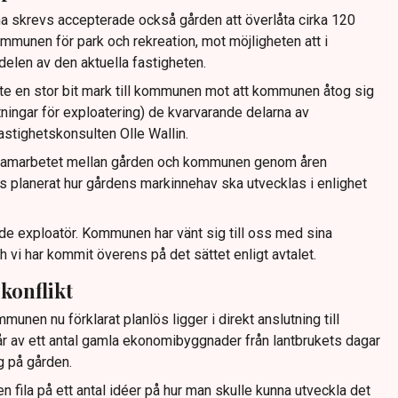
na skrevs accepterade också gården att överlåta cirka 120
mmunen för park och rekreation, mot möjligheten att i
delen av den aktuella fastigheten.
e en stor bit mark till kommunen mot att kommunen åtog sig
tningar för exploatering) de kvarvarande delarna av
astighetskonsulten Olle Wallin.
 samarbetet mellan gården och kommunen genom åren
s planerat hur gårdens markinnehav ska utvecklas i enlighet
ande exploatör. Kommunen har vänt sig till oss med sina
i har kommit överens på det sättet enligt avtalet.
 konflikt
nen nu förklarat planlös ligger i direkt anslutning till
 av ett antal gamla ekonomibyggnader från lantbrukets dagar
g på gården.
n fila på ett antal idéer på hur man skulle kunna utveckla det