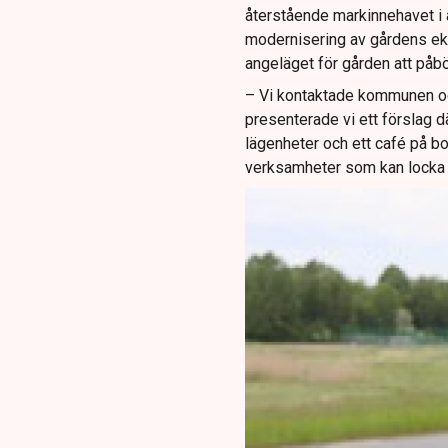
återstående markinnehavet i a
modernisering av gårdens ek
angeläget för gården att påb
– Vi kontaktade kommunen oc
presenterade vi ett förslag
lägenheter och ett café på b
verksamheter som kan locka m