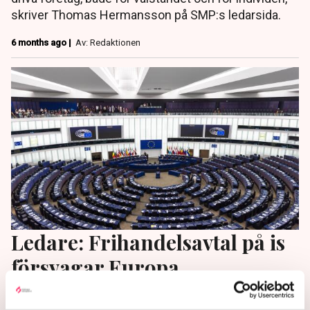
skriver Thomas Hermansson på SMP:s ledarsida.
6 months ago |
Av: Redaktionen
Ledare: Frihandelsavtal på is
försvagar Europa
På SMP:s ledarsida kritiserar Martin Tunström att V