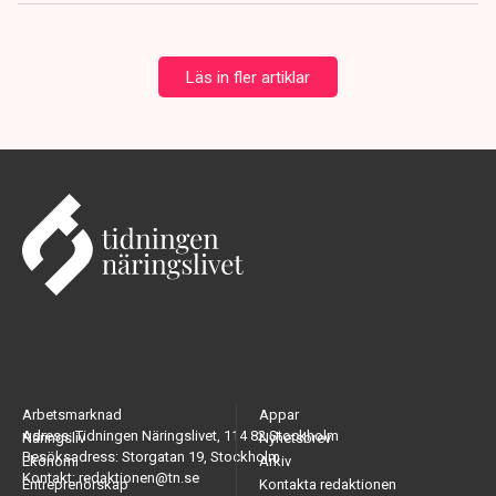
Läs in fler artiklar
Arbetsmarknad
Appar
Adress: Tidningen Näringslivet, 114 82 Stockholm
Näringsliv
Nyhetsbrev
Besöksadress: Storgatan 19, Stockholm
Ekonomi
Arkiv
Kontakt: redaktionen@tn.se
Entreprenörskap
Kontakta redaktionen