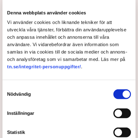
och MP i EU-parlamentet röstade för en legal
granskning av Mercosuravtalet.
Denna webbplats använder cookies
Vi använder cookies och liknande tekniker för att
6 months ago |
Av: Redaktionen
utveckla våra tjänster, förbättra din användarupplevelse
och anpassa innehållet och annonserna till våra
användare. Vi vidarebefordrar även information som
samlas in via cookies till de sociala medier och annons-
och analysföretag som vi samarbetar med. Läs mer på
tn.se/integritet-personuppgifter/
.
Samtyckesval
Nödvändig
”En agenda­driven global
Inställningar
miljöhänsyn sätter svensk
äganderätt ur spel”
Statistik