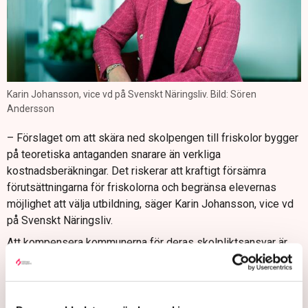
Karin Johansson, vice vd på Svenskt Näringsliv. Bild: Sören
Andersson
– Förslaget om att skära ned skolpengen till friskolor bygger
på teoretiska antaganden snarare än verkliga
kostnadsberäkningar. Det riskerar att kraftigt försämra
förutsättningarna för friskolorna och begränsa elevernas
möjlighet att välja utbildning, säger Karin Johansson, vice vd
på Svenskt Näringsliv.
Att kompensera kommunerna för deras skolpliktsansvar är
rimligt, menar hon.
– Men att finansiera det genom att straffbeskatta friskolor,
trots tydlig rättspraxis och svagt underbyggda beräkningar, är