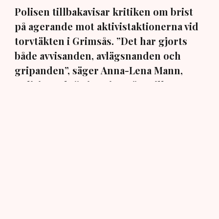
Polisen tillbakavisar kritiken om brist
på agerande mot aktivistaktionerna vid
torvtäkten i Grimsås. ”Det har gjorts
både avvisanden, avlägsnanden och
gripanden”, säger Anna-Lena Mann,
polisinspektör i region Väst, till TN.
Torvtäkten i Grimsås i Tranemo kommun har sedan 28
juli stoppats av aktivistgruppen Återställ Våtmarker
efter att aktivister har klättrat upp på
torvproducenten
Neovas maskiner
, grävt igen diken och spridit
ogräsfrön över täkten.
Aktivisterna klättrar upp på
maskiner – polisen kan inte
avvisa dem: ”Upptrappning
på helt ny nivå”
Näringsliv