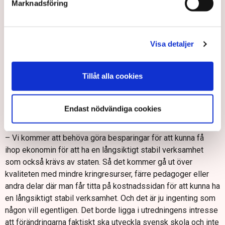
Marknadsföring
– Det kommer att få stora och faktiskt förödande
konsekvenser för väldigt många inom friskolesektorn. Det
här avdraget som man föreslår på sex procent ­– de
marginalerna finns inte idag i branschen, säger Patrik
Visa detaljer
Nystedt, vd för Utbildia.
Han menar att om utredningens förslag blir verklighet så
Tillåt alla cookies
kommer det att slå direkt mot kvaliteten i verksamheten.
– Förslaget kommer att innebära att det inte blir likvärdiga
Endast nödvändiga cookies
förutsättningar och att många kommer att få svårt att
fortsätta bedriva verksamheten på ett kvalitativt sätt.
– Vi kommer att behöva göra besparingar för att kunna få
ihop ekonomin för att ha en långsiktigt stabil verksamhet
som också krävs av staten. Så det kommer gå ut över
kvaliteten med mindre kringresurser, färre pedagoger eller
andra delar där man får titta på kostnadssidan för att kunna ha
en långsiktigt stabil verksamhet. Och det är ju ingenting som
någon vill egentligen. Det borde ligga i utredningens intresse
att förändringarna faktiskt ska utveckla svensk skola och inte