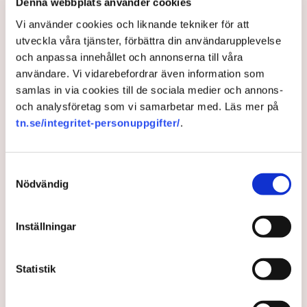
Denna webbplats använder cookies
både orättvist och kontraproduktivt.
Vi använder cookies och liknande tekniker för att
– Dessa förslag riskerar att urholka utbildningens kvalitet för
utveckla våra tjänster, förbättra din användarupplevelse
hundratusentals elever. I en tid av låga kunskapsresultat och
och anpassa innehållet och annonserna till våra
kompetensbrist borde fokus istället ligga på att säkerställa
användare. Vi vidarebefordrar även information som
likvärdiga villkor för alla skolor – oavsett huvudman, säger
samlas in via cookies till de sociala medier och annons-
Karin Johansson.
och analysföretag som vi samarbetar med. Läs mer på
tn.se/integritet-personuppgifter/
.
Samtyckesval
Nödvändig
Inställningar
Statistik
Patrik Nystedt är vd för Utbildia. Bild: Pressbild Bild: Pressbild