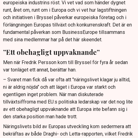
europeiska industrins röst. Vi vet vad som händer dygnet
runt, året om, runt om i Europa och vi vet hur lagstiftningen
och initiativen i Bryssel påverkar europeiska företag och i
förlängningen Europas tillväxt och konkurrenskraft. Det är en
fundamental påverkan som BusinessEurope tillsammans
med sina medlemmar har på det här skeendet.
”Ett obehagligt uppvaknande”
Men när Fredrik Persson kom till Bryssel för fyra år sedan
var tonläget ett annat, berättar han.
– Svaret man fick då var ofta att "näringslivet klagar ju alltid,
ni är aldrig nöjda" och att läget i Europa var starkt och
egentligen inget problem. När man diskuterade
tillväxtsiffrorna med EU:s politiska ledarskap var det nog lite
av ett obehagligt uppvaknande att Europa inte befann sig i
den starka position man hade trott.
Näringslivets bild av Europas utveckling kom sedermera att
bekräftas av både Draghi- och Letta-rapporten, vilket Fredrik