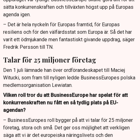
sätta konkurrenskraften och tillväxten högst upp på Europas
Framtidens utmaningar innefattar det geopolitiska läget,
agenda igen.
AI och relationen med Kina.
– Det är hela nyckeln för Europas framtid, för Europas
resiliens och för den välfärdsstat som Europa är. Så det har
varit ett ödmjukande men fantastiskt givande uppdrag, säger
Fredrik Persson till TN.
Talar för 25 miljoner företag
Den 1 juli lämnade han över ordförandeskapet till Maciej
Witucki, som fram till nyligen ledde BusinessEuropes polska
medlemsorganisation Lewiatan.
Vilken roll tror du att BusinessEurope har spelat för att
konkurrenskraften nu fått en så tydlig plats på EU-
agendan?
– BusinessEuropes roll bygger på att vi talar för 25 miljoner
företag, stora och små. Det ger oss möjlighet att verkligen
säga att vi är det europeiska näringslivets och den