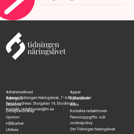
Arbetsmarknad
Appar
Adress: Tidningen Näringslivet, 114 82 Stockholm
Näringsliv
Nyhetsbrev
Besöksadress: Storgatan 19, Stockholm
Ekonomi
Arkiv
Kontakt: redaktionen@tn.se
Entreprenörskap
Kontakta redaktionen
Opinion
Personuppgifts- och
cookiepolicy
Hållbarhet
Om Tidningen Näringslivet
Utrikes