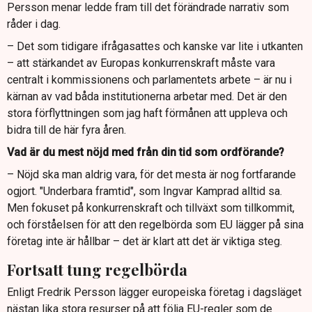
Persson menar ledde fram till det förändrade narrativ som
råder i dag.
– Det som tidigare ifrågasattes och kanske var lite i utkanten
– att stärkandet av Europas konkurrenskraft måste vara
centralt i kommissionens och parlamentets arbete – är nu i
kärnan av vad båda institutionerna arbetar med. Det är den
stora förflyttningen som jag haft förmånen att uppleva och
bidra till de här fyra åren.
Vad är du mest nöjd med från din tid som ordförande?
– Nöjd ska man aldrig vara, för det mesta är nog fortfarande
ogjort. "Underbara framtid", som Ingvar Kamprad alltid sa.
Men fokuset på konkurrenskraft och tillväxt som tillkommit,
och förståelsen för att den regelbörda som EU lägger på sina
företag inte är hållbar – det är klart att det är viktiga steg.
Fortsatt tung regelbörda
Enligt Fredrik Persson lägger europeiska företag i dagsläget
nästan lika stora resurser på att följa EU-regler som de