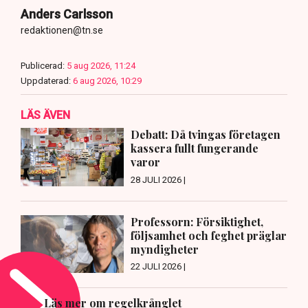
Anders Carlsson
redaktionen@tn.se
Publicerad:
5 aug 2026, 11:24
Uppdaterad:
6 aug 2026, 10:29
LÄS ÄVEN
Debatt: Då tvingas företagen
kassera fullt fungerande
varor
28 JULI 2026 |
Professorn: Försiktighet,
följsamhet och feghet präglar
myndigheter
22 JULI 2026 |
Läs mer om regelkrånglet