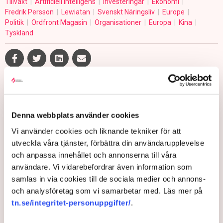
Tillväxt
Artificiell intelligens
Investeringar
Ekonomi
Fredrik Persson
Lewiatan
Svenskt Näringsliv
Europe
Politik
Ordfront Magasin
Organisationer
Europa
Kina
Tyskland
Johanna Allhorn
johanna.allhorn@tn.se
Denna webbplats använder cookies
Publicerad:
2 jul 2026, 09:37
Vi använder cookies och liknande tekniker för att
Uppdaterad:
4 aug 2026, 12:04
utveckla våra tjänster, förbättra din användarupplevelse
och anpassa innehållet och annonserna till våra
LÄS ÄVEN
användare. Vi vidarebefordrar även information som
Ledare: Sverige måste hålla emot
samlas in via cookies till de sociala medier och annons-
EU:s superbudget
och analysföretag som vi samarbetar med. Läs mer på
tn.se/integritet-personuppgifter/
.
4 AUGUSTI 2026 |