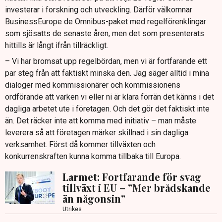
investerar i forskning och utveckling. Därför välkomnar
BusinessEurope de Omnibus-paket med regelförenklingar
som sjösatts de senaste åren, men det som presenterats
hittills är långt ifrån tillräckligt.
– Vi har bromsat upp regelbördan, men vi är fortfarande ett
par steg från att faktiskt minska den. Jag säger alltid i mina
dialoger med kommissionärer och kommissionens
ordförande att varken vi eller ni är klara förrän det känns i det
dagliga arbetet ute i företagen. Och det gör det faktiskt inte
än. Det räcker inte att komma med initiativ – man måste
leverera så att företagen märker skillnad i sin dagliga
verksamhet. Först då kommer tillväxten och
konkurrenskraften kunna komma tillbaka till Europa.
Larmet: Fortfarande för svag
tillväxt i EU – ”Mer brådskande
än någonsin”
Utrikes