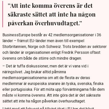
”Att inte komma överens är det
säkraste sättet att inte ha någon
påverkan överhuvudtaget.”
BusinessEurope består av 42 medlemsorganisationer i 36
länder – främst EU-länder men även till exempel
Storbritannien, Norge och Schweiz. Trots bredden av sektorer
och länder är organisationen enligt Fredrik Persson oftast
överens om både de större och mindre dragen.
– Det är tuffa diskussioner, men det är vi vana vid i
näringslivet. Jag brukar alltid påminna
medlemsorganisationerna om att de flesta av deras
medlemmar är europeiska snarare än tyska, svenska, finska
eller portugisiska. För att möta upp förväntningarna från dem
måste vi komma överens. Att inte göra det är det säkraste
sättet att inte ha någon påverkan överhuvudtaget.
I takt med att fokuset på tillväxt ökat i EU har det blivit