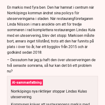
En markis med fyra ben. Den har hamnat i centrum när
Norrköpings kommun ändrat sina policys för
uteserveringarna i staden. När restaurangföretagaren
Linda Nilsson i mars ansökte om att för tredje
sommaren i rad komplettera restaurangen Lindas Kula
med en uteservering, blev det stopp: Markisen måste
bort, annars inget tillstånd, trots att den har funnits på
plats i över tio år, har ett bygglov från 2015 och är
godkänd sedan 2018.
– Dessutom har jag ju haft den över uteserveringen de
två senaste somrarna, så hur kan det bli ett problem
nu?
AI-sammanfattning
Norrköpings nya riktlinjer stoppar Lindas Kulas
uteservering.
Kommunen kräver att restaurangens markis med