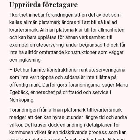
Upprörda företagare
I korthet innebär förändringen att en del av det som
kallas allmän platsmark ändras till att bli så kallad
kvartersmark. Allmän platsmark är till för allmänheten
och kan bara upplåtas för annan verksamhet, till
exempel en uteservering, under begränsad tid och får
inte ha alltför omfattande konstruktioner som väggar
och inglasning.
– Det har funnits konstruktioner runt uteserveringarna
som inte varit öppna och sådana är inte tillåtna på
offentlig mark. Därför görs förändringarna, säger Maria
Egebäck, enhetschef på driftstöd och service i
Norrköping.
Förändringen från allmän platsmark till kvartersmark
medger att den kan hyras ut under längre tid och andra
villkor. Det kräver dock en ändring i detaljplanen för
kommunen vilket är en tidskrävande process som kan
vara klar i slutet av nästa år och där har Linda Nilsson