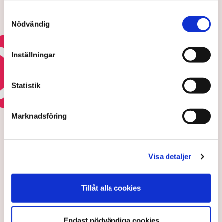
Ledare: Europa behöver en väl
Samtyckesval
fungerande kapitalmarknad
Nödvändig
31 JULI 2026 |
Inställningar
Läs mer om eu:s framtid
Statistik
REGELKRÅNGLET
Marknadsföring
Ultimatumet: Bort med
markisen eller ingen
uteservering – ”Rena
Visa detaljer
utpressningssituationen”
Tillåt alla cookies
Endast nödvändiga cookies