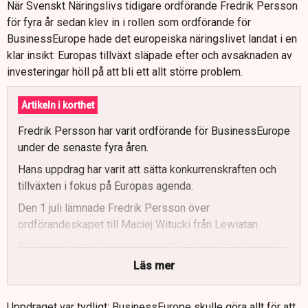
När Svenskt Näringslivs tidigare ordförande Fredrik Persson
för fyra år sedan klev in i rollen som ordförande för
BusinessEurope hade det europeiska näringslivet landat i en
klar insikt: Europas tillväxt släpade efter och avsaknaden av
investeringar höll på att bli ett allt större problem.
Artikeln i korthet
Fredrik Persson har varit ordförande för BusinessEurope
under de senaste fyra åren.
Hans uppdrag har varit att sätta konkurrenskraften och
tillväxten i fokus på Europas agenda.
Den 1 juli lämnade Fredrik Persson över
ordförandeskapet till Maciej Witucki från Lewiatan.
BusinessEurope representerar 25 miljoner företag och
påverkar EU-lagstiftningen.
Läs mer
Persson betonar vikten av regelförenkling och
diversifierade handelsflöden.
Uppdraget var tydligt: BusinessEurope skulle göra allt för att