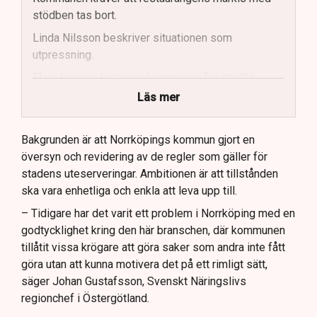
stödben tas bort.
Linda Nilsson beskriver situationen som
utpressning.
Flera krögare kritiserar kommunen för otydlig
kommunikation.
Läs mer
Kommunen vill skapa enhetliga regler för
uteserveringar.
Bakgrunden är att Norrköpings kommun gjort en
översyn och revidering av de regler som gäller för
Lindas Kula ställer in uteserveringen för
stadens uteserveringar. Ambitionen är att tillstånden
sommaren.
ska vara enhetliga och enkla att leva upp till.
– Tidigare har det varit ett problem i Norrköping med en
godtycklighet kring den här branschen, där kommunen
tillåtit vissa krögare att göra saker som andra inte fått
göra utan att kunna motivera det på ett rimligt sätt,
säger Johan Gustafsson, Svenskt Näringslivs
regionchef i Östergötland.