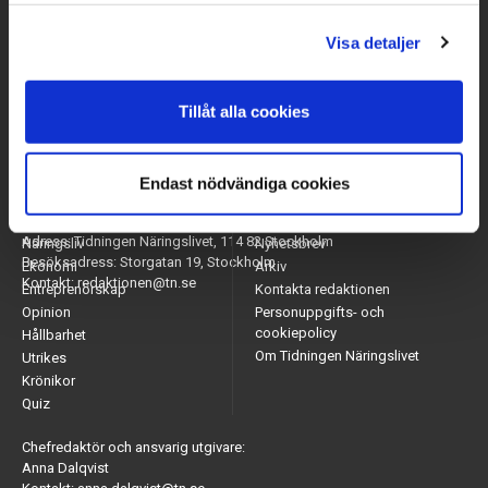
Visa detaljer
Tillåt alla cookies
Endast nödvändiga cookies
Arbetsmarknad
Appar
Adress: Tidningen Näringslivet, 114 82 Stockholm
Näringsliv
Nyhetsbrev
Besöksadress: Storgatan 19, Stockholm
Ekonomi
Arkiv
Kontakt: redaktionen@tn.se
Entreprenörskap
Kontakta redaktionen
Opinion
Personuppgifts- och
cookiepolicy
Hållbarhet
Om Tidningen Näringslivet
Utrikes
Krönikor
Quiz
Chefredaktör och ansvarig utgivare:
Anna Dalqvist