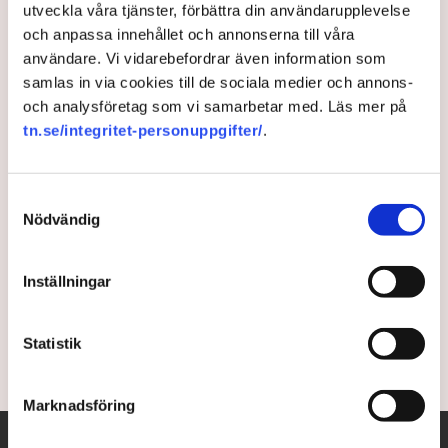
utveckla våra tjänster, förbättra din användarupplevelse
Här är nyckeln för att rädda
och anpassa innehållet och annonserna till våra
användare. Vi vidarebefordrar även information som
Europa – ”Obehagligt
samlas in via cookies till de sociala medier och annons-
uppvaknande”
och analysföretag som vi samarbetar med. Läs mer på
tn.se/integritet-personuppgifter/
.
När Fredrik Persson tog över BusinessEurope
möttes han av ett EU som inte ville se Europas
Samtyckesval
tillväxtproblem. Fyra år senare har konkurrenskraften
Nödvändig
flyttat in i politikens centrum, men utmaningar
kvarstår. ”Om Tyskland inte får tillbaka sin tillväxt
Inställningar
kommer det drabba Sverige och resten av Europa,
oavsett hur ambitiösa vi är”, säger han till TN.
Statistik
1 month ago |
Av: Johanna Allhorn
Marknadsföring