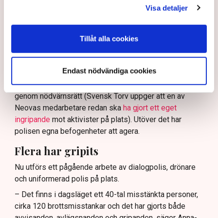
ha en tydligare skyldighet att skydda privat egendom
Visa detaljer
och näringsverksamhet mot den typen av störningar.
Nu svarar polisen på kritiken.
Tillåt alla cookies
Enligt Anna-Lena Mann, polisinspektör vid
kommunikationsavdelningen i region Väst, har
Endast nödvändiga cookies
verksamhetsutövaren, eller dennes ordningsvakter, rätt
att be personer lämna platsen och skydda sin egendom
genom nödvärnsrätt (Svensk Torv uppger att en av
Neovas medarbetare redan ska
ha gjort ett eget
ingripande
mot aktivister på plats). Utöver det har
polisen egna befogenheter att agera.
Flera har gripits
Nu utförs ett pågående arbete av dialogpolis, drönare
och uniformerad polis på plats.
– Det finns i dagsläget ett 40-tal misstänkta personer,
cirka 120 brottsmisstankar och det har gjorts både
avvisanden, avlägsnanden och gripanden, säger Anna-