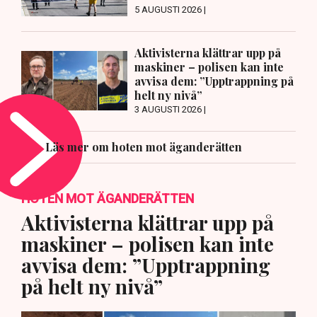
5 AUGUSTI 2026 |
Aktivisterna klättrar upp på
maskiner – polisen kan inte
avvisa dem: ”Upptrappning på
helt ny nivå”
3 AUGUSTI 2026 |
Läs mer om hoten mot äganderätten
HOTEN MOT ÄGANDERÄTTEN
Aktivisterna klättrar upp på
maskiner – polisen kan inte
avvisa dem: ”Upptrappning
på helt ny nivå”