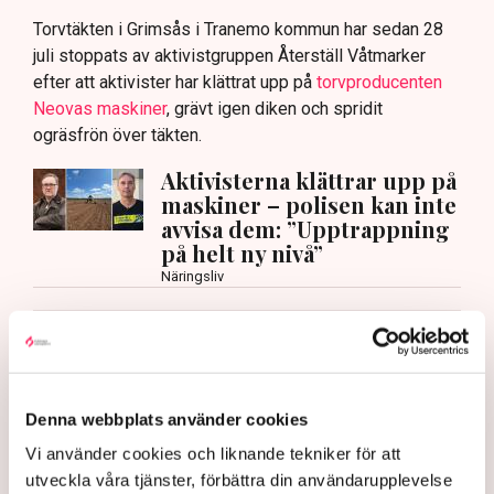
Torvtäkten i Grimsås i Tranemo kommun har sedan 28
juli stoppats av aktivistgruppen Återställ Våtmarker
efter att aktivister har klättrat upp på
torvproducenten
Neovas maskiner
, grävt igen diken och spridit
ogräsfrön över täkten.
Aktivisterna klättrar upp på
maskiner – polisen kan inte
avvisa dem: ”Upptrappning
på helt ny nivå”
Näringsliv
AI-sammanfattning
Torvtäkten i Grimsås har stoppats av aktivister
sedan 28 juli.
Denna webbplats använder cookies
Polisen kritiseras för bristande agerande vid
Vi använder cookies och liknande tekniker för att
aktionerna.
utveckla våra tjänster, förbättra din användarupplevelse