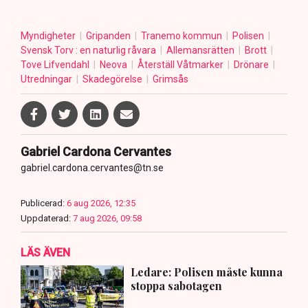
Myndigheter
Gripanden
Tranemo kommun
Polisen
Svensk Torv : en naturlig råvara
Allemansrätten
Brott
Tove Lifvendahl
Neova
Återställ Våtmarker
Drönare
Utredningar
Skadegörelse
Grimsås
Gabriel Cardona Cervantes
gabriel.cardona.cervantes@tn.se
Publicerad:
6 aug 2026, 12:35
Uppdaterad:
7 aug 2026, 09:58
LÄS ÄVEN
Ledare: Polisen måste kunna
stoppa sabotagen