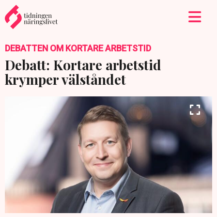
DEBATTEN OM KORTARE ARBETSTID
Debatt: Kortare arbetstid
krymper välståndet