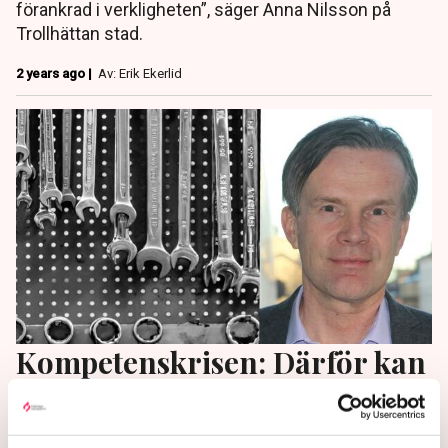
förankrad i verkligheten”, säger Anna Nilsson på
Trollhättan stad.
2 years ago |
Av: Erik Ekerlid
Kompetenskrisen: Därför kan
verkstadsbesöket bli dyrare
I Västra Götaland har nästan alla verkstäder