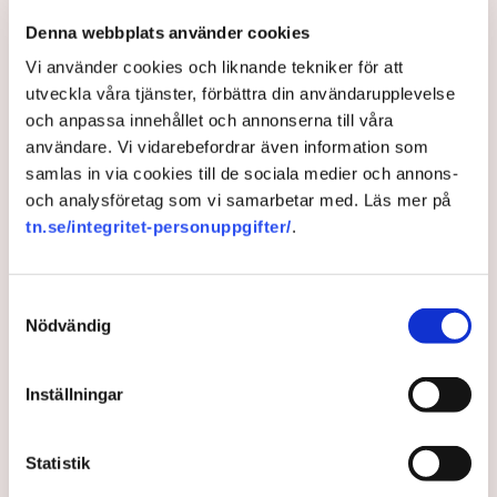
svårigheter att rekrytera. Problemen är även stora i
Denna webbplats använder cookies
resten av landet, visar en ny rapport från
Vi använder cookies och liknande tekniker för att
Transportföretagen. "Situationen är allvarlig", säger
utveckla våra tjänster, förbättra din användarupplevelse
experten Caj Luoma.
och anpassa innehållet och annonserna till våra
användare. Vi vidarebefordrar även information som
2 years ago |
Av: Henrik Svidén
samlas in via cookies till de sociala medier och annons-
och analysföretag som vi samarbetar med. Läs mer på
tn.se/integritet-personuppgifter/
.
Samtyckesval
Nödvändig
Inställningar
Undersökning: Fler handlare
Statistik