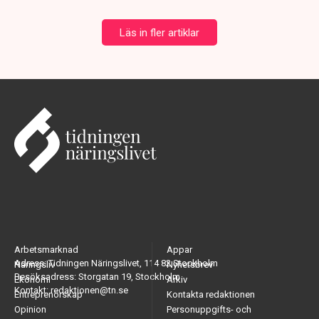
Läs in fler artiklar
Arbetsmarknad
Appar
Adress: Tidningen Näringslivet, 114 82 Stockholm
Näringsliv
Nyhetsbrev
Besöksadress: Storgatan 19, Stockholm
Ekonomi
Arkiv
Kontakt: redaktionen@tn.se
Entreprenörskap
Kontakta redaktionen
Opinion
Personuppgifts- och