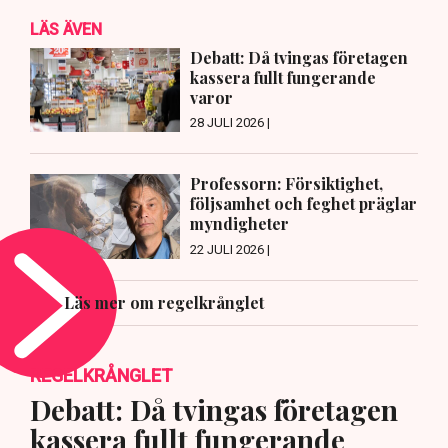
LÄS ÄVEN
Debatt: Då tvingas företagen
kassera fullt fungerande
varor
28 JULI 2026 |
Professorn: Försiktighet,
följsamhet och feghet präglar
myndigheter
22 JULI 2026 |
Läs mer om regelkrånglet
REGELKRÅNGLET
Debatt: Då tvingas företagen
kassera fullt fungerande