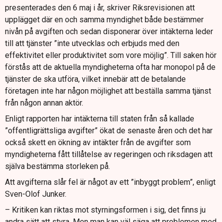
presenterades den 6 maj i år, skriver Riksrevisionen att
upplägget där en och samma myndighet både bestämmer
nivån på avgiften och sedan disponerar över intäkterna leder
till att tjänster ”inte utvecklas och erbjuds med den
effektivitet eller produktivitet som vore möjlig”. Till saken hör
förstås att de aktuella myndigheterna ofta har monopol på de
tjänster de ska utföra, vilket innebär att de betalande
företagen inte har någon möjlighet att beställa samma tjänst
från någon annan aktör.
Enligt rapporten har intäkterna till staten från så kallade
”offentligrättsliga avgifter” ökat de senaste åren och det har
också skett en ökning av intäkter från de avgifter som
myndigheterna fått tillåtelse av regeringen och riksdagen att
själva bestämma storleken på.
Att avgifterna slår fel är något av ett ”inbyggt problem”, enligt
Sven-Olof Junker.
– Kritiken kan riktas mot styrningsformen i sig, det finns ju
andra sätt att styra. Men man kan väl säga att problemen med