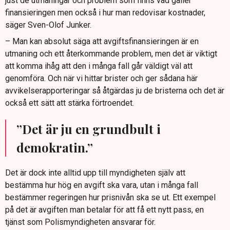
just de utmaningar och problem som finns vad gäller
finansieringen men också i hur man redovisar kostnader,
säger Sven-Olof Junker.
– Man kan absolut säga att avgiftsfinansieringen är en
utmaning och ett återkommande problem, men det är viktigt
att komma ihåg att den i många fall går väldigt väl att
genomföra. Och när vi hittar brister och ger sådana här
avvikelserapporteringar så åtgärdas ju de bristerna och det är
också ett sätt att stärka förtroendet.
”Det är ju en grundbult i
demokratin.”
Det är dock inte alltid upp till myndigheten själv att
bestämma hur hög en avgift ska vara, utan i många fall
bestämmer regeringen hur prisnivån ska se ut. Ett exempel
på det är avgiften man betalar för att få ett nytt pass, en
tjänst som Polismyndigheten ansvarar för.