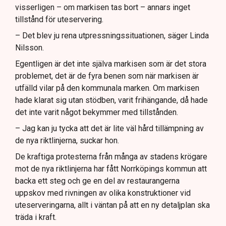
visserligen – om markisen tas bort – annars inget
tillstånd för uteservering.
– Det blev ju rena utpressningssituationen, säger Linda
Nilsson.
Egentligen är det inte själva markisen som är det stora
problemet, det är de fyra benen som när markisen är
utfälld vilar på den kommunala marken. Om markisen
hade klarat sig utan stödben, varit frihängande, då hade
det inte varit något bekymmer med tillstånden.
– Jag kan ju tycka att det är lite väl hård tillämpning av
de nya riktlinjerna, suckar hon.
De kraftiga protesterna från många av stadens krögare
mot de nya riktlinjerna har fått Norrköpings kommun att
backa ett steg och ge en del av restaurangerna
uppskov med rivningen av olika konstruktioner vid
uteserveringarna, allt i väntan på att en ny detaljplan ska
träda i kraft.