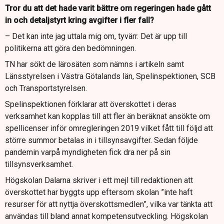
Tror du att det hade varit bättre om regeringen hade gått
in och detaljstyrt kring avgifter i fler fall?
– Det kan inte jag uttala mig om, tyvärr. Det är upp till
politikerna att göra den bedömningen.
TN har sökt de lärosäten som nämns i artikeln samt
Länsstyrelsen i Västra Götalands län, Spelinspektionen, SCB
och Transportstyrelsen.
Spelinspektionen förklarar att överskottet i deras
verksamhet kan kopplas till att fler än beräknat ansökte om
spellicenser inför omregleringen 2019 vilket fått till följd att
större summor betalas in i tillsynsavgifter. Sedan följde
pandemin varpå myndigheten fick dra ner på sin
tillsynsverksamhet.
Högskolan Dalarna skriver i ett mejl till redaktionen att
överskottet har byggts upp eftersom skolan ”inte haft
resurser för att nyttja överskottsmedlen”, vilka var tänkta att
användas till bland annat kompetensutveckling. Högskolan