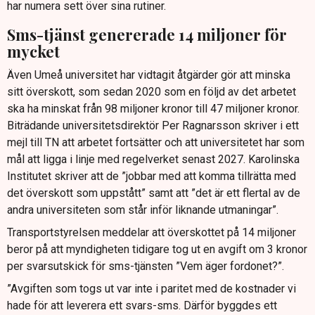
har numera sett över sina rutiner.
Sms-tjänst genererade 14 miljoner för
mycket
Även Umeå universitet har vidtagit åtgärder gör att minska
sitt överskott, som sedan 2020 som en följd av det arbetet
ska ha minskat från 98 miljoner kronor till 47 miljoner kronor.
Biträdande universitetsdirektör Per Ragnarsson skriver i ett
mejl till TN att arbetet fortsätter och att universitetet har som
mål att ligga i linje med regelverket senast 2027. Karolinska
Institutet skriver att de ”jobbar med att komma tillrätta med
det överskott som uppstått” samt att ”det är ett flertal av de
andra universiteten som står inför liknande utmaningar”.
Transportstyrelsen meddelar att överskottet på 14 miljoner
beror på att myndigheten tidigare tog ut en avgift om 3 kronor
per svarsutskick för sms-tjänsten ”Vem äger fordonet?”.
”Avgiften som togs ut var inte i paritet med de kostnader vi
hade för att leverera ett svars-sms. Därför byggdes ett