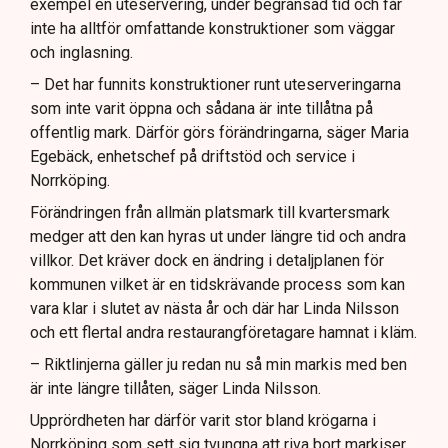
exempel en uteservering, under begränsad tid och får
inte ha alltför omfattande konstruktioner som väggar
och inglasning.
– Det har funnits konstruktioner runt uteserveringarna
som inte varit öppna och sådana är inte tillåtna på
offentlig mark. Därför görs förändringarna, säger Maria
Egebäck, enhetschef på driftstöd och service i
Norrköping.
Förändringen från allmän platsmark till kvartersmark
medger att den kan hyras ut under längre tid och andra
villkor. Det kräver dock en ändring i detaljplanen för
kommunen vilket är en tidskrävande process som kan
vara klar i slutet av nästa år och där har Linda Nilsson
och ett flertal andra restaurangföretagare hamnat i kläm.
– Riktlinjerna gäller ju redan nu så min markis med ben
är inte längre tillåten, säger Linda Nilsson.
Upprördheten har därför varit stor bland krögarna i
Norrköping som sett sig tvungna att riva bort markiser,