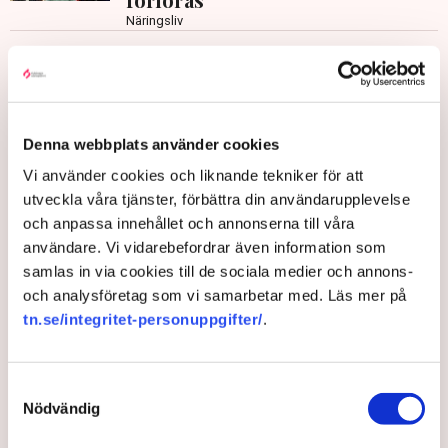
Näringsliv
Vattenavgiften ökade 700
procent – trots samma
förbrukning
Inrikes
Denna webbplats använder cookies
Vi använder cookies och liknande tekniker för att
Transportföretagen: Ohållbar
utveckla våra tjänster, förbättra din användarupplevelse
avgiftshantering från
och anpassa innehållet och annonserna till våra
myndigheter
användare. Vi vidarebefordrar även information som
Opinion och debatt
samlas in via cookies till de sociala medier och annons-
och analysföretag som vi samarbetar med. Läs mer på
tn.se/integritet-personuppgifter/
.
Politik
Myndigheter
Riksrevisionen
Mikael Andersson
Götaland
Sjöfartsverket
Dalarna
Västra Götalands län
Sverige
Samtyckesval
Nödvändig