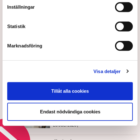
Inställningar
Johanna Allhorn
johanna.allhorn@tn.se
Statistik
Publicerad:
10 jun 2025, 15:25
Uppdaterad:
24 jun 2025, 10:14
Marknadsföring
LÄS ÄVEN
Ultimatumet: Bort med markisen
eller ingen uteservering – ”Rena
Visa detaljer
utpressningssituationen”
5 AUGUSTI 2026 |
Tillåt alla cookies
Debatt: Då tvingas företagen
kassera fullt fungerande varor
Endast nödvändiga cookies
28 JULI 2026 |