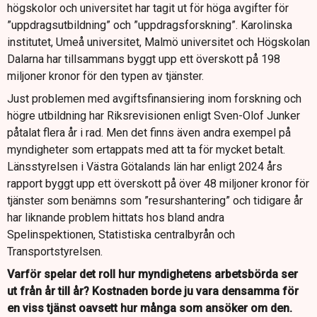
högskolor och universitet har tagit ut för höga avgifter för
”uppdragsutbildning” och ”uppdragsforskning”. Karolinska
institutet, Umeå universitet, Malmö universitet och Högskolan
Dalarna har tillsammans byggt upp ett överskott på 198
miljoner kronor för den typen av tjänster.
Just problemen med avgiftsfinansiering inom forskning och
högre utbildning har Riksrevisionen enligt Sven-Olof Junker
påtalat flera år i rad. Men det finns även andra exempel på
myndigheter som ertappats med att ta för mycket betalt.
Länsstyrelsen i Västra Götalands län har enligt 2024 års
rapport byggt upp ett överskott på över 48 miljoner kronor för
tjänster som benämns som ”resurshantering” och tidigare år
har liknande problem hittats hos bland andra
Spelinspektionen, Statistiska centralbyrån och
Transportstyrelsen.
Varför spelar det roll hur myndighetens arbetsbörda ser
ut från år till år? Kostnaden borde ju vara densamma för
en viss tjänst oavsett hur många som ansöker om den.