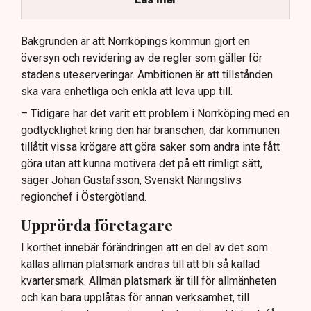
Kommunen vill skapa enhetliga regler för
uteserveringar.
Bakgrunden är att Norrköpings kommun gjort en
översyn och revidering av de regler som gäller för
Lindas Kula ställer in uteserveringen för
stadens uteserveringar. Ambitionen är att tillstånden
sommaren.
ska vara enhetliga och enkla att leva upp till.
– Tidigare har det varit ett problem i Norrköping med en
godtycklighet kring den här branschen, där kommunen
tillåtit vissa krögare att göra saker som andra inte fått
göra utan att kunna motivera det på ett rimligt sätt,
säger Johan Gustafsson, Svenskt Näringslivs
regionchef i Östergötland.
Upprörda företagare
I korthet innebär förändringen att en del av det som
kallas allmän platsmark ändras till att bli så kallad
kvartersmark. Allmän platsmark är till för allmänheten
och kan bara upplåtas för annan verksamhet, till