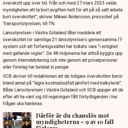
överskott upp över tid. Från och med 27 mars 2023 valde
myndigheten att ta bort avgiften helt för att på så sätt arbeta
bort överskottet”, skriver Mikael Andersson, presschef på
Transportstyrelsen, till TN.
Länsstyrelsen i Västra Götaland låter meddela att
överskottet rör samtliga 21 länsstyrelsers gemensamma IT-
system och att förfaringssättet har tolkats vara ”i enlighet
med gällande regler”. De 48 miljonerna har alltså byggts upp
genom interndebitering och inte genom att privatpersoner
eller företag har betalat in pengar.
SCB skriver till redaktionen att de tidigare överskotten beror
bland annat på ”lägre kostnadsutfall jämfört med kalkylerat”.
Både Länsstyrelsen i Västra Götaland och SCB uppger att de
efter att ha vänt sig till regeringen fått förtydliganden i hur
frågan ska hanteras.
Därför är du chanslös mot
myndigheterna – 9 av 10 fall
förloras