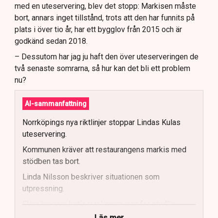
med en uteservering, blev det stopp: Markisen måste
bort, annars inget tillstånd, trots att den har funnits på
plats i över tio år, har ett bygglov från 2015 och är
godkänd sedan 2018.
– Dessutom har jag ju haft den över uteserveringen de
två senaste somrarna, så hur kan det bli ett problem
nu?
AI-sammanfattning
Norrköpings nya riktlinjer stoppar Lindas Kulas
uteservering.
Kommunen kräver att restaurangens markis med
stödben tas bort.
Linda Nilsson beskriver situationen som
utpressning.
Flera krögare kritiserar kommunen för otydlig
kommunikation.
Läs mer