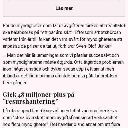
Flera universitet, inklusive Karolinska institutet och
Umeå universitet, har tagit ut för höga avgifter.
Läs mer
Myndigheter som Länsstyrelsen i Västra Götalands län
har stora överskott från sina avgifter.
För de myndigheter som tar ut avgifter är tanken att resultatet
ska balanseras på ”ett par års sikt”. Eftersom arbetsbördan
Avgiftsfinansiering riskerar enligt Statskontoret att leda
varierar från år till år kan det vara svårt för myndigheterna att
till ineffektiva myndigheter.
anpassa de priser de tar ut, förklarar Sven-Olof Junker.
– Men det här är utmaningar som vi påtalar successivt och
som myndigheterna måste åtgärda. Ofta åtgärdas problemen
inom något område och dyker sedan upp i ett annat men
ibland är det inom samma område som vi påtalar problem
flera gånger.
Gick 48 miljoner plus på
”resurshantering”
I årets rapport har Riksrevisionen hittat vad som beskrivs
som ”stora överskott inom avgiftsfinansierad verksamhet
hos flera myndigheter”. Det handlar bland annat om att flera