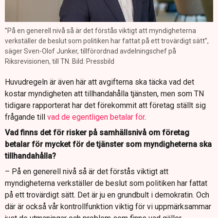
”På en generell nivå så är det förstås viktigt att myndigheterna
verkställer de beslut som politiken har fattat på ett trovärdigt sätt”,
säger Sven-Olof Junker, tillförordnad avdelningschef på
Riksrevisionen, till TN. Bild: Pressbild
Huvudregeln är även här att avgifterna ska täcka vad det
kostar myndigheten att tillhandahålla tjänsten, men som TN
tidigare rapporterat har det förekommit att företag ställt sig
frågande till
vad de egentligen betalar för
.
Vad finns det för risker på samhällsnivå om företag
betalar för mycket för de tjänster som myndigheterna ska
tillhandahålla?
– På en generell nivå så är det förstås viktigt att
myndigheterna verkställer de beslut som politiken har fattat
på ett trovärdigt sätt. Det är ju en grundbult i demokratin. Och
där är också vår kontrollfunktion viktig för vi uppmärksammar