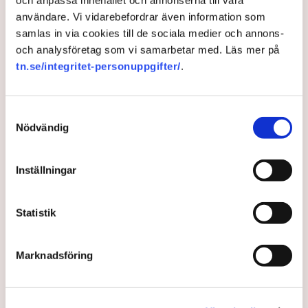
och anpassa innehållet och annonserna till våra
Karimli och AnnaSara Perslow på GP Debatt.
användare. Vi vidarebefordrar även information som
samlas in via cookies till de sociala medier och annons-
3 months ago |
Av: Redaktionen
och analysföretag som vi samarbetar med. Läs mer på
tn.se/integritet-personuppgifter/
.
Samtyckesval
Nödvändig
Inställningar
Statistik
Betydligt billigare elfaktura
väntar
Marknadsföring
Efter elprischocken i norra Sverige – i mars föll