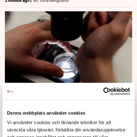
2 months ago |
Av: Stina Bengtsson
”Öppna upp för fler
vårdgivare inom
fertilitetsvården”
Denna webbplats använder cookies
Vi använder cookies och liknande tekniker för att
Det är dags att släppa in privata vårdgivare i
utveckla våra tjänster, förbättra din användarupplevelse
fertilitetsvården, skriver centerpartisterna Aida