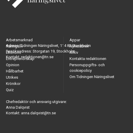
Arbetsmarknad
Appar
Adress: Tidningen Näringslivet, 114 82 Stockholm
Näringsliv
Nyhetsbrev
Besöksadress: Storgatan 19, Stockholm
Ekonomi
Arkiv
Kontakt: redaktionen@tn.se
Entreprenörskap
Kontakta redaktionen
Opinion
Personuppgifts- och
cookiepolicy
Hållbarhet
Om Tidningen Näringslivet
Utrikes
Krönikor
Quiz
Chefredaktör och ansvarig utgivare:
Anna Dalqvist
Kontakt: anna.dalqvist@tn.se