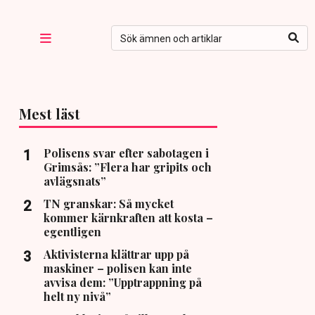
Mest läst
Polisens svar efter sabotagen i
Grimsås: ”Flera har gripits och
avlägsnats”
TN granskar: Så mycket
kommer kärnkraften att kosta –
egentligen
Aktivisterna klättrar upp på
maskiner – polisen kan inte
avvisa dem: ”Upptrappning på
helt ny nivå”