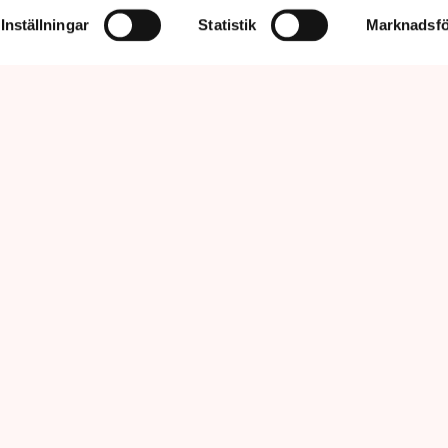
Inställningar
Statistik
Marknadsfö
prätthålla allmän ordning och säkerhet, vilket inkluderar att ingripa
m olaga intrång, förklarar Anna-Lena Mann, polisinspektör vid
region Väst. Bild: Privat, Mostphotos
sar kritiken om brist på agerande mot
vid torvtäkten i Grimsås. ”Det har gjorts
avlägsnanden och gripanden”, säger Anna-
pektör i region Väst, till TN.
anemo kommun har sedan 28 juli stoppats av aktivistgruppen