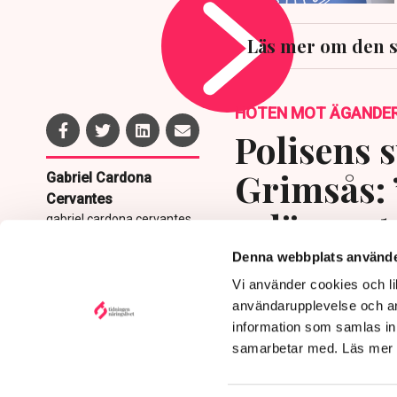
Läs mer om den 
HOTEN MOT ÄGANDE
Polisens s
Grimsås: 
Gabriel Cardona
Cervantes
avlägsnat
gabriel.cardona.cervantes
@tn.se
Denna webbplats använde
Publicerad:
6 aug 2026, 12:35
Vi använder cookies och lik
Uppdaterad:
7 aug 2026,
09:58
användarupplevelse och an
information som samlas in 
samarbetar med. Läs mer