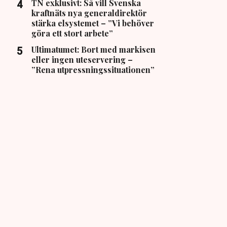
TN exklusivt: Så vill Svenska
kraftnäts nya generaldirektör
stärka elsystemet – ”Vi behöver
göra ett stort arbete”
Ultimatumet: Bort med markisen
eller ingen uteservering –
”Rena utpressningssituationen”