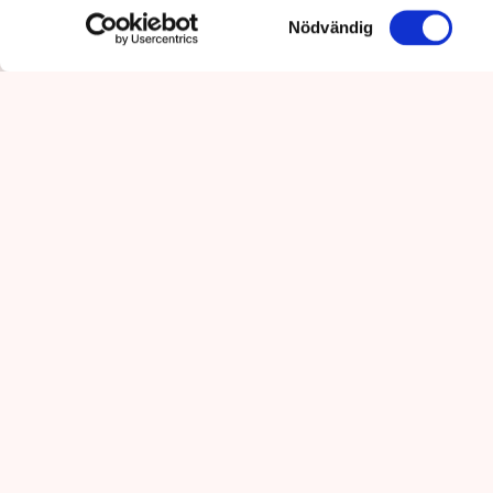
Samtyckesval
Nödvändig
Det är polisens uppgift att up
mot pågående brottslighet so
kommunikationsavdelningen i 
Polisen tillbakavi
aktivistaktionerna 
både avvisanden, 
Lena Mann, polisins
Torvtäkten i Grimsås i Tr