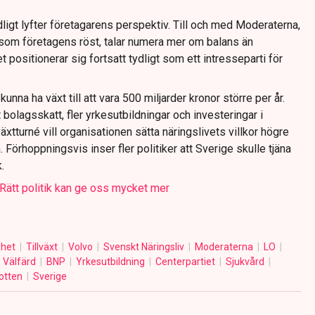
dligt lyfter företagarens perspektiv. Till och med Moderaterna,
som företagens röst, talar numera mer om balans än
t positionerar sig fortsatt tydligt som ett intresseparti för
nna ha växt till att vara 500 miljarder kronor större per år.
bolagsskatt, fler yrkesutbildningar och investeringar i
växtturné vill organisationen sätta näringslivets villkor högre
 Förhoppningsvis inser fler politiker att Sverige skulle tjäna
.
 Rätt politik kan ge oss mycket mer
shet
Tillväxt
Volvo
Svenskt Näringsliv
Moderaterna
LO
Välfärd
BNP
Yrkesutbildning
Centerpartiet
Sjukvård
otten
Sverige