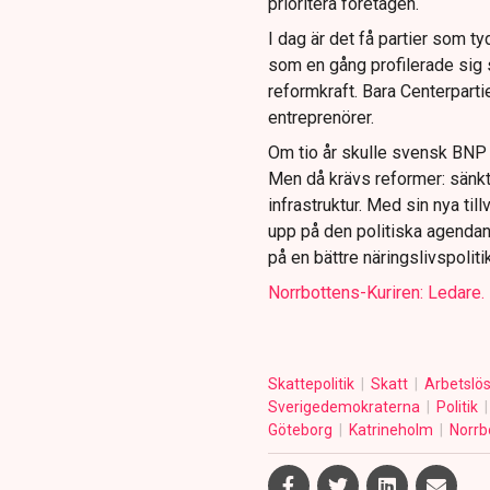
prioritera företagen.
I dag är det få partier som ty
som en gång profilerade sig 
reformkraft. Bara Centerpartie
entreprenörer.
Om tio år skulle svensk BNP ku
Men då krävs reformer: sänkt 
infrastruktur. Med sin nya till
upp på den politiska agendan.
på en bättre näringslivspolitik
Norrbottens-Kuriren: Ledare.
Skattepolitik
Skatt
Arbetslö
Sverigedemokraterna
Politik
Göteborg
Katrineholm
Norrb