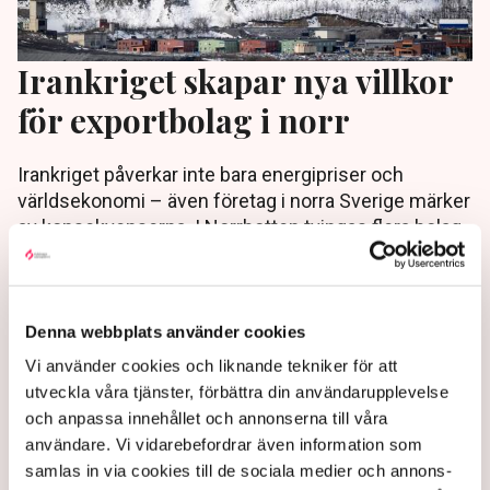
Irankriget skapar nya villkor
för exportbolag i norr
Irankriget påverkar inte bara energipriser och
världsekonomi – även företag i norra Sverige märker
av konsekvenserna. I Norrbotten tvingas flera bolag
nu omvärdera sina affärer och marknadsstrategier,
rapporterar P4 Västerbotten.
4 months ago |
Av: Joakim Hugert Lundberg
Denna webbplats använder cookies
Vi använder cookies och liknande tekniker för att
utveckla våra tjänster, förbättra din användarupplevelse
och anpassa innehållet och annonserna till våra
användare. Vi vidarebefordrar även information som
samlas in via cookies till de sociala medier och annons-