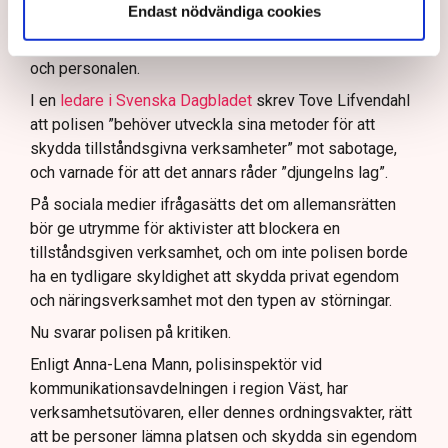
Endast nödvändiga cookies
att navigera juridiska rättigheter och gränser.
Rickard Axdorff på Svensk Torv, anser att polisens
resurser
inte är tillräckliga
för att skydda verksamheten
och personalen.
I en
ledare i Svenska Dagbladet
skrev Tove Lifvendahl
att polisen ”behöver utveckla sina metoder för att
skydda tillståndsgivna verksamheter” mot sabotage,
och varnade för att det annars råder ”djungelns lag”.
På sociala medier ifrågasätts det om allemansrätten
bör ge utrymme för aktivister att blockera en
tillståndsgiven verksamhet, och om inte polisen borde
ha en tydligare skyldighet att skydda privat egendom
och näringsverksamhet mot den typen av störningar.
Nu svarar polisen på kritiken.
Enligt Anna-Lena Mann, polisinspektör vid
kommunikationsavdelningen i region Väst, har
verksamhetsutövaren, eller dennes ordningsvakter, rätt
att be personer lämna platsen och skydda sin egendom