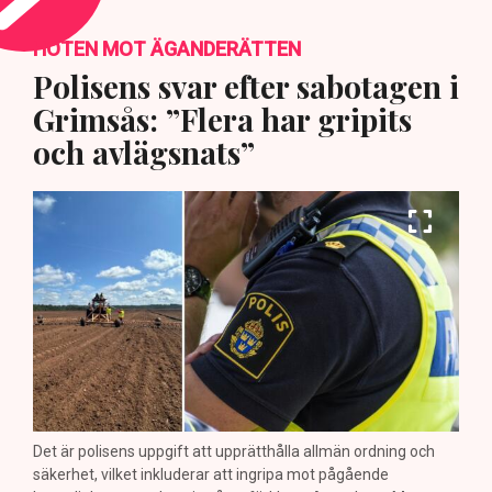
HOTEN MOT ÄGANDERÄTTEN
Polisens svar efter sabotagen i
Grimsås: ”Flera har gripits
och avlägsnats”
Det är polisens uppgift att upprätthålla allmän ordning och
säkerhet, vilket inkluderar att ingripa mot pågående