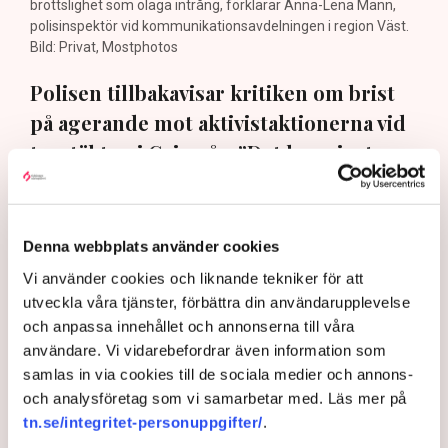
brottslighet som olaga intrång, förklarar Anna-Lena Mann,
polisinspektör vid kommunikationsavdelningen i region Väst.
Bild: Privat, Mostphotos
Polisen tillbakavisar kritiken om brist
på agerande mot aktivistaktionerna vid
torvtäkten i Grimsås. ”Det har gjorts
både avvisanden, avlägsnanden och
gripanden”, säger Anna-Lena Mann,
polisinspektör i region Väst, till TN.
Denna webbplats använder cookies
Vi använder cookies och liknande tekniker för att
Torvtäkten i Grimsås i Tranemo kommun har sedan 28
utveckla våra tjänster, förbättra din användarupplevelse
juli stoppats av aktivistgruppen Återställ Våtmarker
och anpassa innehållet och annonserna till våra
efter att aktivister har klättrat upp på
torvproducenten
användare. Vi vidarebefordrar även information som
Neovas maskiner
, grävt igen diken och spridit
samlas in via cookies till de sociala medier och annons-
ogräsfrön över täkten.
och analysföretag som vi samarbetar med. Läs mer på
Aktivisterna klättrar upp på
tn.se/integritet-personuppgifter/
.