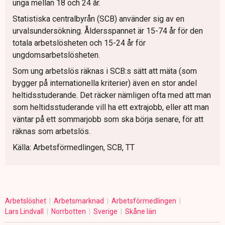
unga mellan 18 och 24 år.
Statistiska centralbyrån (SCB) använder sig av en
urvalsundersökning. Åldersspannet är 15-74 år för den
totala arbetslösheten och 15-24 år för
ungdomsarbetslösheten.
Som ung arbetslös räknas i SCB:s sätt att mäta (som
bygger på internationella kriterier) även en stor andel
heltidsstuderande. Det räcker nämligen ofta med att man
som heltidsstuderande vill ha ett extrajobb, eller att man
väntar på ett sommarjobb som ska börja senare, för att
räknas som arbetslös.
Källa: Arbetsförmedlingen, SCB, TT
Arbetslöshet
Arbetsmarknad
Arbetsförmedlingen
Lars Lindvall
Norrbotten
Sverige
Skåne län