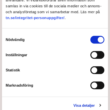
användare. Vi vidarebefordrar även information som
samlas in via cookies till de sociala medier och annons-
och analysföretag som vi samarbetar med. Läs mer på
tn.se/integritet-personuppgifter/
.
Priset på kranvatten rusar –
bara början
Samtyckesval
Nödvändig
Kostnaderna för vatten och avlopp skenar. I var
fjärde kommun har taxan höjts med över 20 procent
i år.
Inställningar
1 year ago |
Av: TT
Statistik
Marknadsföring
Visa detaljer