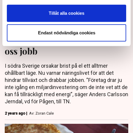
Tillåt alla cookies
Pågen: Elkrisen hotar
Endast nödvändiga cookies
miljardinvesteringar – kostar
oss jobb
I södra Sverige orsakar brist på el ett alltmer
ohållbart läge. Nu varnar näringslivet för att det
hindrar tillväxt och drabbar jobben. ”Företag drar ju
inte igång en miljardinvestering om de inte vet att de
kan få tillräckligt med energi”, säger Anders Carlsson
Jerndal, vd för Pågen, till TN.
2 years ago |
Av: Zoran Cale