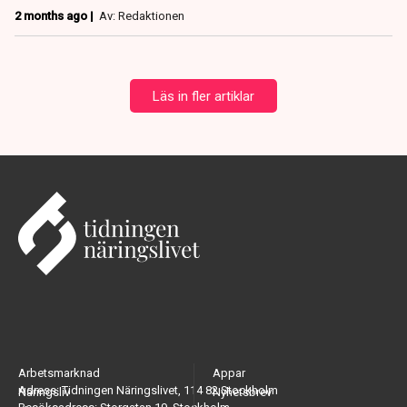
2 months ago |
Av: Redaktionen
Läs in fler artiklar
Arbetsmarknad
Appar
Adress: Tidningen Näringslivet, 114 82 Stockholm
Näringsliv
Nyhetsbrev