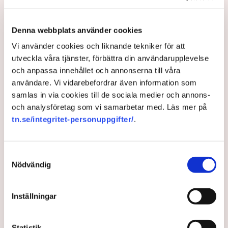
tillhörighet”, skriver Emil Nilsén på NWT:s ledarsida.
1 month ago |
Av: Redaktionen
Denna webbplats använder cookies
Vi använder cookies och liknande tekniker för att
utveckla våra tjänster, förbättra din användarupplevelse
och anpassa innehållet och annonserna till våra
användare. Vi vidarebefordrar även information som
samlas in via cookies till de sociala medier och annons-
och analysföretag som vi samarbetar med. Läs mer på
tn.se/integritet-personuppgifter/
.
Samtyckesval
Nödvändig
Damberg (S): ”Det är rimligt
att jobbskatteavdraget
Inställningar
avtrappas”
Statistik