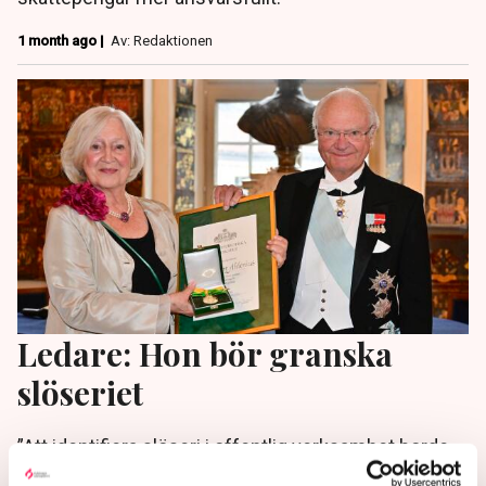
1 month ago |
Av: Redaktionen
Ledare: Hon bör granska
slöseriet
”Att identifiera slöseri i offentlig verksamhet borde
vara något som intresserar alla oavsett politisk