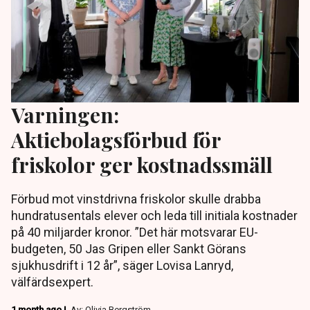
Varningen:
Aktiebolagsförbud för
friskolor ger kostnadssmäll
Förbud mot vinstdrivna friskolor skulle drabba
hundratusentals elever och leda till initiala kostnader
på 40 miljarder kronor. ”Det här motsvarar EU-
budgeten, 50 Jas Gripen eller Sankt Görans
sjukhusdrift i 12 år”, säger Lovisa Lanryd,
välfärdsexpert.
1 month ago |
Av: Olivia Bergström