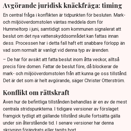
Avgörande juridisk knäckfråga: timing
En central fråga i konflikten är tidpunkten för besluten. Mark-
och miljööverdomstolen väntas meddela dom för
Hummeltorp i juni, samtidigt som kommunen signalerat att
beslut om det nya vattenskyddsområdet kan fattas innan
dess. Processen har i detta fall haft ett snabbare förlopp än
vad som normalt är vanligt vid denna typ av ärenden.
– De har för avsikt att fatta beslut inom åtta veckor, alltså
precis före domen. Fattar de beslut före, då blockerar de
mark- och miljööverdomstolen från att kunna ge oss tillstånd.
Det är det som är helt avgörande, säger Christer Otterström.
Konflikt om rättskraft
Även hur de befintliga tillstånden behandlas är en av de mest
centrala stridspunkterna. I tidigare versioner av förslaget
framgick tydligt att gällande tillstånd skulle fortsätta gälla
under sin återstående tid. I senare versioner har denna
skrivning förändrats eller tagits bort.