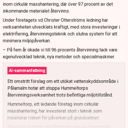
inom cirkulär masshantering, där över 97 procent av det
inkommande materialet återvinns.
Under företagets vd Christer Otterströms ledning har
verksamheten utvecklats kraftigt, med stora investeringar i
elektrifiering, återvinningsteknik och slutna system för att
minimera miljöpåverkan.
– På fem år ökade vi till 96 procents återvinning tack vare
egenutvecklad teknik, nya metoder och specialmaskiner.
AI-sammanfattning
Ett omstritt förslag om ett utökat vattenskyddsområde i
Pålamalm hotar att stoppa Hummeltorps
återvinningsverksamhet trots befintliga miljötillstånd.
Hummeltorp, ett ledande företag inom cirkulär
masshantering, har investerat stort i teknik som
minimerar risken för påverkan på grundvattnet.
Förslaget ersätter tillståndsprövning med generella