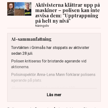
Aktivisterna klättrar upp på
maskiner – polisen kan inte
avvisa dem: ”Upptrappning
på helt ny nivå”
Näringsliv
AI-sammanfattning
Torvtäkten i Grimsås har stoppats av aktivister
sedan 28 juli.
Polisen kritiseras för bristande agerande vid
aktionerna.
Polisinspektör Anna-Lena Mann förklarar polisens
agerande på plats.
40 personer misstänks med cirka 120
brottsmisstankar kopplade.
Läs mer
Polisen använder drönare och uniformerad polis
för att dokumentera bevis.