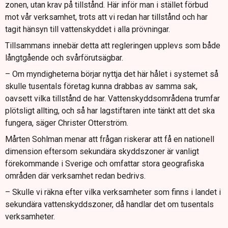
zonen, utan krav på tillstånd. Här inför man i stället förbud
mot vår verksamhet, trots att vi redan har tillstånd och har
tagit hänsyn till vattenskyddet i alla prövningar.
Tillsammans innebär detta att regleringen upplevs som både
långtgående och svårförutsägbar.
– Om myndigheterna börjar nyttja det här hålet i systemet så
skulle tusentals företag kunna drabbas av samma sak,
oavsett vilka tillstånd de har. Vattenskyddsområdena trumfar
plötsligt allting, och så har lagstiftaren inte tänkt att det ska
fungera, säger Christer Otterström.
Mårten Sohlman menar att frågan riskerar att få en nationell
dimension eftersom sekundära skyddszoner är vanligt
förekommande i Sverige och omfattar stora geografiska
områden där verksamhet redan bedrivs.
– Skulle vi räkna efter vilka verksamheter som finns i landet i
sekundära vattenskyddszoner, då handlar det om tusentals
verksamheter.