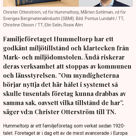
Christer Otterström, vd för Hummeltorp, Mårten Sohlman, vd för
Sveriges Bergmaterialindustri (SBMI). Bild: Pontus Lundahl / TT,
Christine Olsson / TT, Elin Selin, Rosie Alm
Familjeföretaget Hummeltorp har ett
godkänt miljötillstånd och klartecken från
Mark- och miljödomstolen. Ändå riskerar
deras verksamhet att stoppas av kommunen
och länsstyrelsen. ”Om myndigheterna
börjar nyttja det här hålet i systemet så
skulle tusentals företag kunna drabbas av
samma sak, oavsett vilka tillstånd de har”,
säger vd:n Christer Otterström till TN.
Hummeltorp är ett familjeföretag som verkat sedan 1920-
talet. Företaget är i dag ett av de mest avancerade i Europa