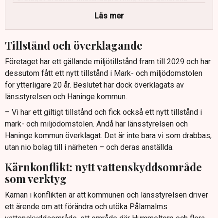
förbud, även i sekundär skyddszon, vilket enligt
Läs mer
kritikerna bryter mot etablerad praxis.
Branschföreträdare varnar för att tusentals verksamheter
Tillstånd och överklagande
i hela landet kan påverkas om vattenskyddsområden
används på detta sätt.
Företaget har ett gällande miljötillstånd fram till 2029 och har
dessutom fått ett nytt tillstånd i Mark- och miljödomstolen
En juridisk nyckelfråga är tidpunkten för beslutet om
för ytterligare 20 år. Beslutet har dock överklagats av
vattenskyddsområdet i förhållande till den väntade
länsstyrelsen och Haninge kommun.
domen i Mark- och miljööverdomstolen.
– Vi har ett giltigt tillstånd och fick också ett nytt tillstånd i
Osäkerheten kring redan givna tillstånd och risken för
mark- och miljödomstolen. Ändå har länsstyrelsen och
minskad förutsebarhet anses hota långsiktiga
Haninge kommun överklagat. Det är inte bara vi som drabbas,
investeringar, byggprojekt och klimatsmart
utan nio bolag till i närheten – och deras anställda.
masshantering.
Kärnkonflikt: nytt vattenskyddsområde
som verktyg
Kärnan i konflikten är att kommunen och länsstyrelsen driver
ett ärende om att förändra och utöka Pålamalms