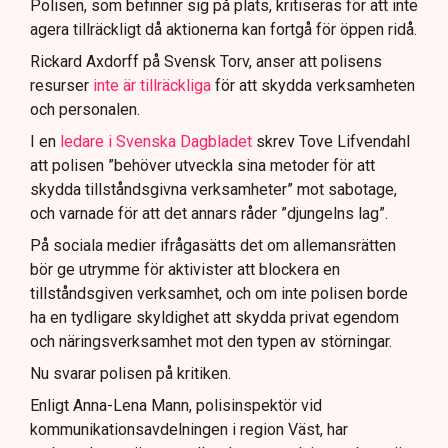
Polisen, som befinner sig på plats, kritiseras för att inte
agera tillräckligt då aktionerna kan fortgå för öppen ridå.
Samtidigt är polisarbetet komplext när det gäller
att navigera juridiska rättigheter och gränser.
Rickard Axdorff på Svensk Torv, anser att polisens
resurser
inte är tillräckliga
för att skydda verksamheten
och personalen.
I en
ledare i Svenska Dagbladet
skrev Tove Lifvendahl
att polisen ”behöver utveckla sina metoder för att
skydda tillståndsgivna verksamheter” mot sabotage,
och varnade för att det annars råder ”djungelns lag”.
På sociala medier ifrågasätts det om allemansrätten
bör ge utrymme för aktivister att blockera en
tillståndsgiven verksamhet, och om inte polisen borde
ha en tydligare skyldighet att skydda privat egendom
och näringsverksamhet mot den typen av störningar.
Nu svarar polisen på kritiken.
Enligt Anna-Lena Mann, polisinspektör vid
kommunikationsavdelningen i region Väst, har