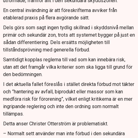
utformade, framför allt i den sekundära skyddszonen.
En central invändning är att föreskrifterna avviker från
etablerad praxis på flera avgörande sätt.
Dels görs som sagt ingen tydlig skillnad i skyddsnivå mellan
primär och sekundär zon, trots att systemet bygger på just en
sådan differentiering. Dels ersätts möjligheten till
tillståndsprövning med generella förbud.
Samtidigt kopplas reglerna till vad som kan innebära risk,
utan att det framgår vilka kriterier som ska ligga till grund för
den bedömningen.
I det aktuella fallet föreslås i stället direkta förbud mot täkter
och ”hantering av avfall, biprodukt eller massor som kan
medföra risk för förorening”, vilket enligt kritikerna är en mer
ingripande reglering och inte den ordning som normalt
tillämpas.
Detta anser Christer Otterström är problematiskt.
– Normalt sett använder man inte förbud i den sekundära