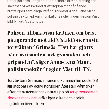
Det är polisens uppgift att upprätthålla allmän ordning och
säkerhet, vilket inkluderar att ingripa mot pågående
brottslighet som olaga intrång, förklarar Anna-Lena Mann,
polisinspektör vid kommunikationsavdelningen i region Väst.
Bild: Privat, Mostphotos
Polisen tillbakavisar kritiken om brist
på agerande mot aktivistaktionerna vid
torvtäkten i Grimsås. ”Det har gjorts
både avvisanden, avlägsnanden och
gripanden”, säger Anna-Lena Mann,
polisinspektör i region Väst, till TN.
Torvtäkten i Grimsås i Tranemo kommun har sedan 28
juli stoppats av aktivistgruppen Återställ Våtmarker
efter att aktivister har klättrat upp på
torvproducenten
Neovas maskiner
, grävt igen diken och spridit
ogräsfrön över täkten.