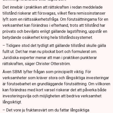
Det innebär i praktiken att rättskraften i redan meddelade
tillstånd riskerar att försvagas, vilket flera remissinstanser
lyft som en rättssäkerhetsfråga. Om förutsättningarna för en
verksamhet kan förändras i efterhand, trots att tillstånd har
prövats och beviljats enligt gällande lagstiftning, uppstår en
betydande osäkerhet kring hela tillståndssystemet.
– Tidigare stod det tydligt att gällande tillstånd skulle gälla
fullt ut. Det har man nu plockat bort och formulerat om.
Juridiska experter menar att man i praktiken punkterar
rättskraften, säger Christer Otterström.
Även SBMI lyfter frågan som principiellt viktig. För
verksamheter som kräver stora och långsiktiga investeringar
är förutsebarhet en grundläggande förutsättning. Om villkoren
kan förändras med kort varsel riskerar det att påverka både
investeringsvilja och möjligheten att bedriva verksamhet
långsiktigt.
– Det vore ju fruktansvärt om du fattar långsiktiga