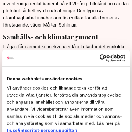
investeringsbeslut baserat på ett 20-årigt tillstånd och sedan
plötsligt får helt nya förutsättningar. Den typen av
oförutsägbarhet innebär orimliga villkor för alla former av
företagande, säger Mårten Sohlman.
Samhälls- och klimatargument
Frågan får därmed konsekvenser långt utanför det enskilda
ärendet. Sekundära vattenskyddszoner omfattar ofta stora
geografiska områden där materialförsörjning och
masshantering redan pågår.
Om motsvarande restriktiva tolkning skulle få ett bredare
Denna webbplats använder cookies
genomslag skulle det påverka möjligheterna att försörja
Vi använder cookies och liknande tekniker för att
bygg- och infrastrukturprojekt med material, försvåra cirkulär
utveckla våra tjänster, förbättra din användarupplevelse
hantering av massor och riskera att leda till längre
och anpassa innehållet och annonserna till våra
transporter, ökade kostnader och högre klimatpåverkan.
användare. Vi vidarebefordrar även information som
– Att generellt förbjuda masshantering i sekundära
samlas in via cookies till de sociala medier och annons-
skyddszoner skulle slå mycket brett och ge stora
och analysföretag som vi samarbetar med. Läs mer på
konsekvenser för bygg- och infrastruktursektorn, konstaterar
tn.se/integritet-personuppgifter/
.