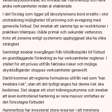
vattenskyddsområde, ett område där Hummeltorp och flera
andra verksamheter redan är etablerade.
I det förslag som ligger på länsstyrelsens bord ersätts i stor
utsträckning möjligheten till prövning och avvägning med
generella förbud. Det innebär att samma typ av restriktioner i
praktiken tillämpas i både primär och sekundär vattenzon,
trots att zonerna enligt systemets uppbyggnad ska ha olika
stränghet.
Samtidigt innebär övergången från tillståndsplikt till förbud
en grundläggande förändring av hur verksamheter regleras. I
stället för att prövas utifrån faktiska risker och möjliga
skyddsåtgärder stoppas verksamheter generellt.
Därtill kommer att reglerna formuleras utifrån vad som ”kan
innebära risk”, utan att det tydligt anges hur denna risk ska
bedömas. Det skapar ett stort tolkningsutrymme och innebär
att även kontrollerad hantering av rena massor omfattas av
det föreslagna förbudet.
Hummeltorp har investerat stora resurser i att minimera