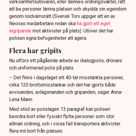
verksamhetsutövaren, eller dennes ordningsvakter, rätt
att be personer lämna platsen och skydda sin egendom
genom nödvärnsrätt (Svensk Torv uppger att en av
Neovas medarbetare redan ska
ha gjort ett eget
ingripande
mot aktivister på plats). Utöver det har
polisen egna befogenheter att agera.
Flera har gripits
Nu utförs ett pågående arbete av dialogpolis, drönare
och uniformerad polis på plats.
– Det finns i dagsläget ett 40-tal misstänkta personer,
cirka 120 brottsmisstankar och det har gjorts både
avvisanden, avlägsnanden och gripanden, säger Anna-
Lena Mann.
Med stöd av polislagen 13 paragraf kan polisen
beordra bort eller fysiskt flytta personer som stör
allmän ordning, och i vissa fall transportera aktivister
flera mil bort från platsen.