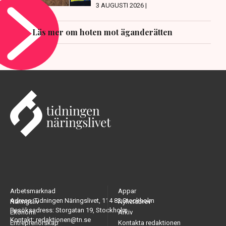
3 AUGUSTI 2026 |
Läs mer om hoten mot äganderätten
Arbetsmarknad
Appar
Adress: Tidningen Näringslivet, 114 82 Stockholm
Näringsliv
Nyhetsbrev
Besöksadress: Storgatan 19, Stockholm
Ekonomi
Arkiv
Kontakt: redaktionen@tn.se
Entreprenörskap
Kontakta redaktionen