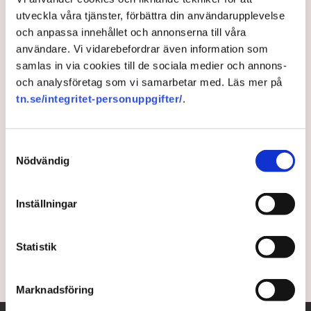
utveckla våra tjänster, förbättra din användarupplevelse
Domstolen sa ja – ändå vill
och anpassa innehållet och annonserna till våra
myndigheterna sätta stopp:
användare. Vi vidarebefordrar även information som
samlas in via cookies till de sociala medier och annons-
”Tusentals kan drabbas”
och analysföretag som vi samarbetar med. Läs mer på
tn.se/integritet-personuppgifter/
.
Familjeföretaget Hummeltorp har ett godkänt
miljötillstånd och klartecken från Mark- och
Samtyckesval
miljödomstolen. Ändå riskerar deras verksamhet att
Nödvändig
stoppas av kommunen och länsstyrelsen. ”Om
myndigheterna börjar nyttja det här hålet i systemet
så skulle tusentals företag kunna drabbas av
Inställningar
samma sak, oavsett vilka tillstånd de har”, säger vd:n
Christer Otterström till TN.
Statistik
2 months ago |
Av: Martin Berg
Marknadsföring