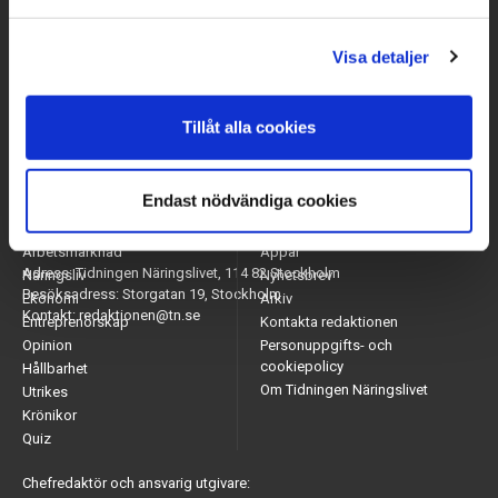
Visa detaljer
Tillåt alla cookies
Endast nödvändiga cookies
Arbetsmarknad
Appar
Adress: Tidningen Näringslivet, 114 82 Stockholm
Näringsliv
Nyhetsbrev
Besöksadress: Storgatan 19, Stockholm
Ekonomi
Arkiv
Kontakt: redaktionen@tn.se
Entreprenörskap
Kontakta redaktionen
Opinion
Personuppgifts- och
cookiepolicy
Hållbarhet
Om Tidningen Näringslivet
Utrikes
Krönikor
Quiz
Chefredaktör och ansvarig utgivare: