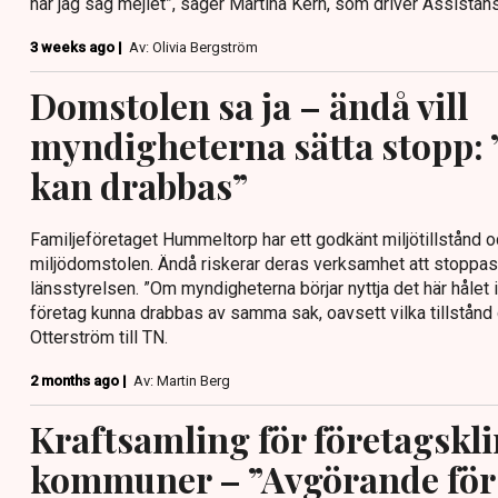
när jag såg mejlet”, säger Martina Kern, som driver AssistansP
3 weeks ago |
Av: Olivia Bergström
Domstolen sa ja – ändå vill
myndigheterna sätta stopp: 
kan drabbas”
Familjeföretaget Hummeltorp har ett godkänt miljötillstånd o
miljödomstolen. Ändå riskerar deras verksamhet att stopp
länsstyrelsen. ”Om myndigheterna börjar nyttja det här hålet 
företag kunna drabbas av samma sak, oavsett vilka tillstånd d
Otterström till TN.
2 months ago |
Av: Martin Berg
Kraftsamling för företagskli
kommuner – ”Avgörande för 