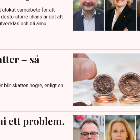
 utökat samarbete för att
 desto större chans är det att
utvecklas och bli ännu
tter – så
 blir skatten högre, enligt en
ni ett problem,