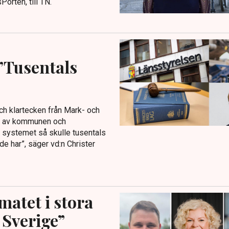
orten, till TN.
”Tusentals
ch klartecken från Mark- och
as av kommunen och
i systemet så skulle tusentals
e har”, säger vd:n Christer
matet i stora
Sverige”