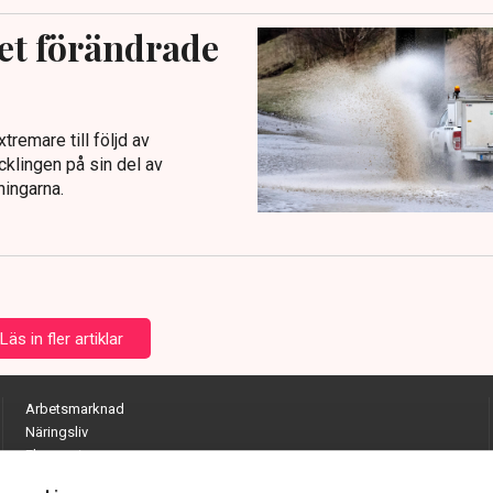
det förändrade
tremare till följd av
cklingen på sin del av
ningarna.
Läs in fler artiklar
Arbetsmarknad
Näringsliv
Ekonomi
Entreprenörskap