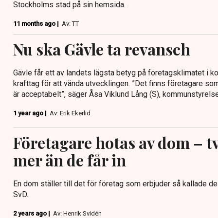
Stockholms stad på sin hemsida.
11 months ago |
Av: TT
Nu ska Gävle ta revansch
Gävle får ett av landets lägsta betyg på företagsklimatet 
krafttag för att vända utvecklingen. ”Det finns företagare s
är acceptabelt”, säger Åsa Viklund Lång (S), kommunstyrelse
1 year ago |
Av: Erik Ekerlid
Företagare hotas av dom – t
mer än de får in
En dom ställer till det för företag som erbjuder så kallade d
SvD.
2 years ago |
Av: Henrik Svidén