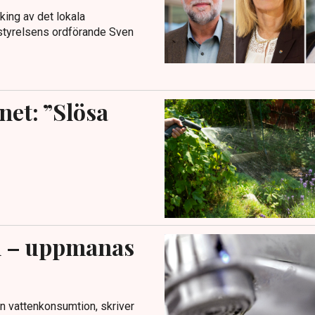
king av det lokala
nstyrelsens ordförande Sven
net: ”Slösa
lm – uppmanas
n vattenkonsumtion, skriver