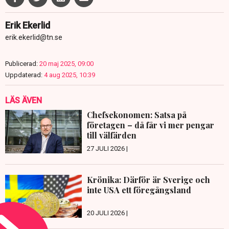
Erik Ekerlid
erik.ekerlid@tn.se
Publicerad:
20 maj 2025, 09:00
Uppdaterad:
4 aug 2025, 10:39
LÄS ÄVEN
Chefsekonomen: Satsa på
företagen – då får vi mer pengar
till välfärden
27 JULI 2026 |
Krönika: Därför är Sverige och
inte USA ett föregångsland
20 JULI 2026 |