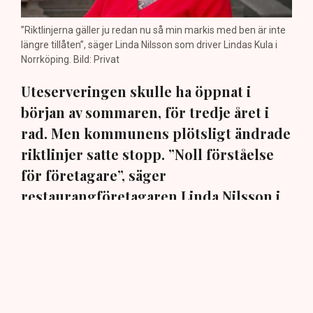
”Riktlinjerna gäller ju redan nu så min markis med ben är inte
längre tillåten”, säger Linda Nilsson som driver Lindas Kula i
Norrköping. Bild: Privat
Uteserveringen skulle ha öppnat i
början av sommaren, för tredje året i
rad. Men kommunens plötsligt ändrade
riktlinjer satte stopp. ”Noll förståelse
för företagare”, säger
restaurangföretagaren Linda Nilsson i
Norrköping till TN.
En markis med fyra ben. Den har hamnat i centrum när
Norrköpings kommun ändrat sina policys för
uteserveringarna i staden. När restaurangföretagaren
Linda Nilsson i mars ansökte om att för tredje