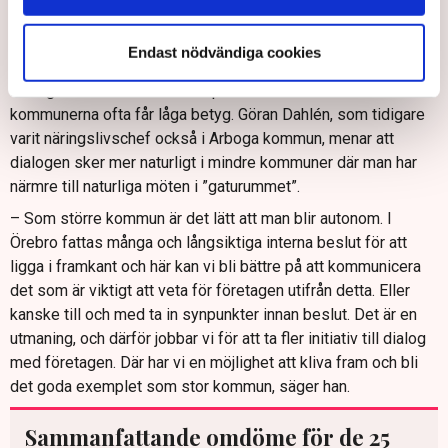
John Johansson (S).
”Vi har fått kritik genom åren”
Endast nödvändiga cookies
Dialog med kommunen är en parameter där de 25 största
kommunerna ofta får låga betyg. Göran Dahlén, som tidigare
varit näringslivschef också i Arboga kommun, menar att
dialogen sker mer naturligt i mindre kommuner där man har
närmre till naturliga möten i ”gaturummet”.
– Som större kommun är det lätt att man blir autonom. I
Örebro fattas många och långsiktiga interna beslut för att
ligga i framkant och här kan vi bli bättre på att kommunicera
det som är viktigt att veta för företagen utifrån detta. Eller
kanske till och med ta in synpunkter innan beslut. Det är en
utmaning, och därför jobbar vi för att ta fler initiativ till dialog
med företagen. Där har vi en möjlighet att kliva fram och bli
det goda exemplet som stor kommun, säger han.
Sammanfattande omdöme för de 25