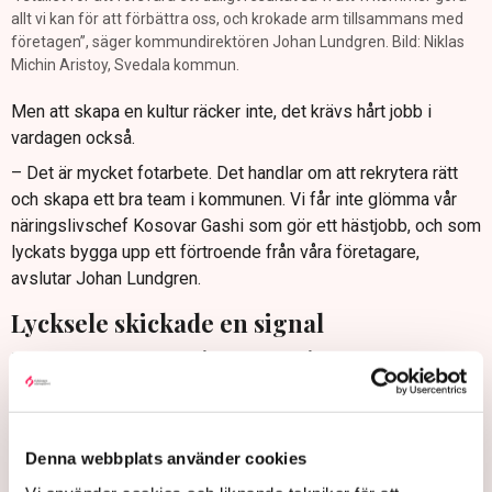
allt vi kan för att förbättra oss, och krokade arm tillsammans med
företagen”, säger kommundirektören Johan Lundgren. Bild: Niklas
Michin Aristoy, Svedala kommun.
Men att skapa en kultur räcker inte, det krävs hårt jobb i
vardagen också.
– Det är mycket fotarbete. Det handlar om att rekrytera rätt
och skapa ett bra team i kommunen. Vi får inte glömma vår
näringslivschef Kosovar Gashi som gör ett hästjobb, och som
lyckats bygga upp ett förtroende från våra företagare,
avslutar Johan Lundgren.
Lycksele skickade en signal
En annan succéhistoria går att hämta från Lycksele.
2018 hade de ett sammanfattande omdöme på 3,0 Lokalt
Företagsklimat, ett resultat en bra bit under snittet på 3,4
samma år.
Denna webbplats använder cookies
Sju år senare har Lycksele ett sammanfattande omdöme på