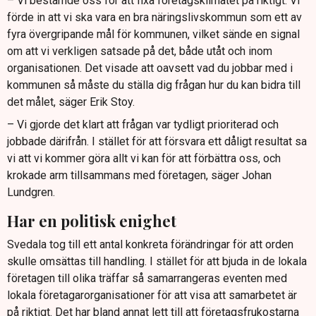
– Vi bestämde oss för att fixa företagsklimatet på riktigt. Vi
förde in att vi ska vara en bra näringslivskommun som ett av
fyra övergripande mål för kommunen, vilket sände en signal
om att vi verkligen satsade på det, både utåt och inom
organisationen. Det visade att oavsett vad du jobbar med i
kommunen så måste du ställa dig frågan hur du kan bidra till
det målet, säger Erik Stoy.
– Vi gjorde det klart att frågan var tydligt prioriterad och
jobbade därifrån. I stället för att försvara ett dåligt resultat sa
vi att vi kommer göra allt vi kan för att förbättra oss, och
krokade arm tillsammans med företagen, säger Johan
Lundgren.
Har en politisk enighet
Svedala tog till ett antal konkreta förändringar för att orden
skulle omsättas till handling. I stället för att bjuda in de lokala
företagen till olika träffar så samarrangeras eventen med
lokala företagarorganisationer för att visa att samarbetet är
på riktigt. Det har bland annat lett till att företagsfrukostarna