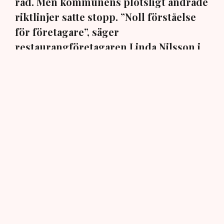
rad. Men kommunens plötsligt ändrade
riktlinjer satte stopp. ”Noll förståelse
för företagare”, säger
restaurangföretagaren Linda Nilsson i
Norrköping till TN.
En markis med fyra ben. Den har hamnat i centrum när
Norrköpings kommun ändrat sina policys för
uteserveringarna i staden. När restaurangföretagaren
Linda Nilsson i mars ansökte om att för tredje
sommaren i rad komplettera restaurangen Lindas Kula
med en uteservering, blev det stopp: Markisen måste
bort, annars inget tillstånd, trots att den har funnits på
plats i över tio år, har ett bygglov från 2015 och är
godkänd sedan 2018.
– Dessutom har jag ju haft den över uteserveringen de
två senaste somrarna, så hur kan det bli ett problem
nu?