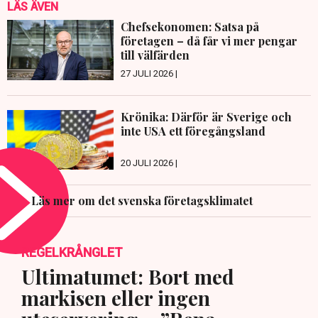
LÄS ÄVEN
Chefsekonomen: Satsa på
företagen – då får vi mer pengar
till välfärden
27 JULI 2026 |
Krönika: Därför är Sverige och
inte USA ett föregångsland
20 JULI 2026 |
Läs mer om det svenska företagsklimatet
REGELKRÅNGLET
Ultimatumet: Bort med
markisen eller ingen