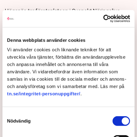
Höganäs tar förstaplatsen i Svenskt Näringslivs
ranking Lokalt företagsklimat. ”Jag blir nästan lite
tårögd”, säger Peter Schölander (M),
kommunstyrelsens ordförande. Samtidigt sticker
Ludvika ut med en stark långsiktig förbättring.
Denna webbplats använder cookies
Vi använder cookies och liknande tekniker för att
2 months ago |
Av: Joakim Hugert Lundberg
utveckla våra tjänster, förbättra din användarupplevelse
och anpassa innehållet och annonserna till våra
användare. Vi vidarebefordrar även information som
samlas in via cookies till de sociala medier och annons-
och analysföretag som vi samarbetar med. Läs mer på
tn.se/integritet-personuppgifter/
.
Samtyckesval
Nödvändig