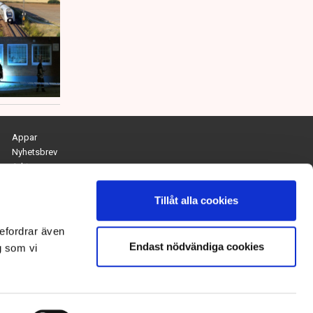
Appar
Nyhetsbrev
Arkiv
Kontakta redaktionen
Personuppgifts- och cookiepolicy
Tillåt alla cookies
Om Tidningen Näringslivet
efordrar även
Endast nödvändiga cookies
Chefredaktör och ansvarig utgivare:
g som vi
Anna Dalqvist
Kontakt: anna.dalqvist@tn.se