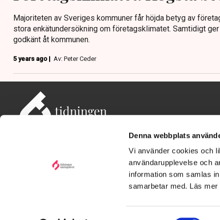
Majoriteten av Sveriges kommuner får höjda betyg av företa
stora enkätundersökning om företagsklimatet. Samtidigt ger
godkänt åt kommunen.
5 years ago |
Av: Peter Ceder
Denna webbplats använde
Vi använder cookies och lik
användarupplevelse och an
information som samlas in 
Adress: Tidningen Näringslivet, 114 82 Stockholm
Besöksadress: Storgatan 19, Stockholm
samarbetar med. Läs mer
Kontakt: redaktionen@tn.se
Samtyckesval