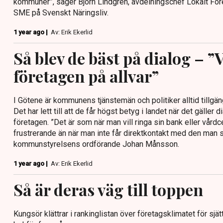
kommuner”, säger Björn Lindgren, avdelningschef Lokalt Fö
SME på Svenskt Näringsliv.
1 year ago |
Av: Erik Ekerlid
Så blev de bäst på dialog – ”V
företagen på allvar”
I Götene är kommunens tjänstemän och politiker alltid tillgäng
Det har lett till att de får högst betyg i landet när det gäller
företagen. ”Det är som när man vill ringa sin bank eller vårdc
frustrerande än när man inte får direktkontakt med den man 
kommunstyrelsens ordförande Johan Månsson.
1 year ago |
Av: Erik Ekerlid
Så är deras väg till toppen
Kungsör klättrar i rankinglistan över företagsklimatet för sjä