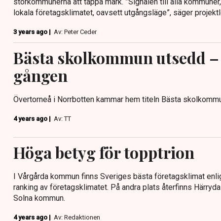
storkommunerna att tappa mark. ”Signalen till alla kommuner, ä
lokala företagsklimatet, oavsett utgångsläge”, säger projek
3 years ago |
Av: Peter Ceder
Bästa skolkommun utsedd – f
gången
Övertorneå i Norrbotten kammar hem titeln Bästa skolkommun
4 years ago |
Av: TT
Höga betyg för topptrion
I Vårgårda kommun finns Sveriges bästa företagsklimat enlig
ranking av företagsklimatet. På andra plats återfinns Härryd
Solna kommun.
4 years ago |
Av: Redaktionen