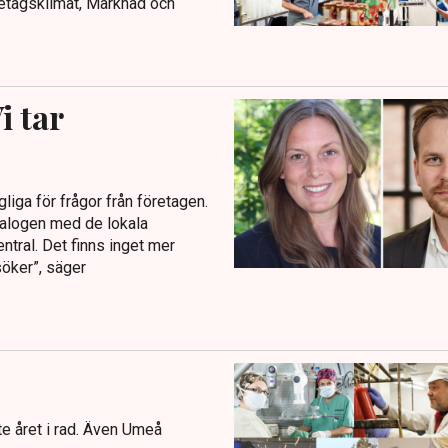
retagsklimat, Marknad och
i tar
liga för frågor från företagen.
 dialogen med de lokala
entral. Det finns inget mer
söker”, säger
tte året i rad. Även Umeå