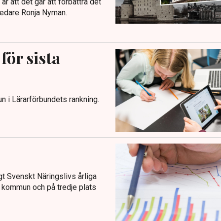
r att det går att förbättra det
tledare Ronja Nyman.
ör sista
 i Lärarförbundets rankning.
t Svenskt Näringslivs årliga
a kommun och på tredje plats