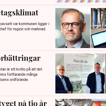
retagsklimat
t oavsett var kommunen ligger i
chef för region och marknad.
örbättringar
tan är ett kvitto på att det
 finns fortfarande många
lsens ordförande.
yget på tio år