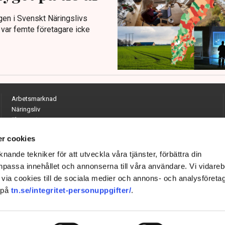
gen i Svenskt Näringslivs
 var femte företagare icke
Arbetsmarknad
Näringsliv
Ekonomi
Entreprenörskap
r cookies
Opinion
Hållbarhet
nande tekniker för att utveckla våra tjänster, förbättra din
Utrikes
passa innehållet och annonserna till våra användare. Vi vidareb
Krönikor
via cookies till de sociala medier och annons- och analysföreta
Quiz
 på
tn.se/integritet-personuppgifter/
.