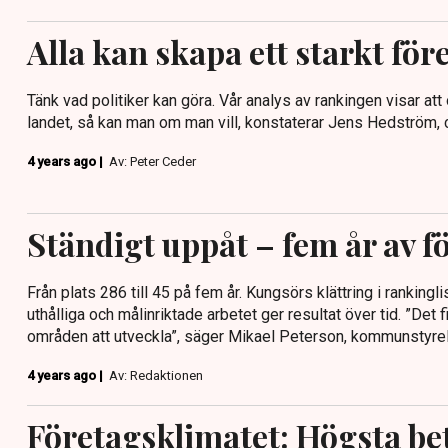
Alla kan skapa ett starkt fö
Tänk vad politiker kan göra. Vår analys av rankingen visar at
landet, så kan man om man vill, konstaterar Jens Hedström, 
4 years ago |
Av: Peter Ceder
Ständigt uppåt – fem år av f
Från plats 286 till 45 på fem år. Kungsörs klättring i rankinglis
uthålliga och målinriktade arbetet ger resultat över tid. ”Det
områden att utveckla”, säger Mikael Peterson, kommunstyre
4 years ago |
Av: Redaktionen
Företagsklimatet: Högsta bet