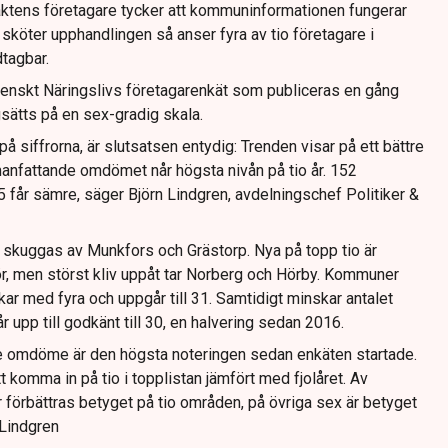
aktens företagare tycker att kommuninformationen fungerar
sköter upphandlingen så anser fyra av tio företagare i
tagbar.
enskt Näringslivs företagarenkät som publiceras en gång
sätts på en sex-gradig skala.
på siffrorna, är slutsatsen entydig: Trenden visar på ett bättre
anfattande omdömet når högsta nivån på tio år. 152
 får sämre, säger Björn Lindgren, avdelningschef Politiker &
 skuggas av Munkfors och Grästorp. Nya på topp tio är
, men störst kliv uppåt tar Norberg och Hörby. Kommuner
r med fyra och uppgår till 31. Samtidigt minskar antalet
 upp till godkänt till 30, en halvering sedan 2016.
 omdöme är den högsta noteringen sedan enkäten startade.
t komma in på tio i topplistan jämfört med fjolåret. Av
förbättras betyget på tio områden, på övriga sex är betyget
 Lindgren