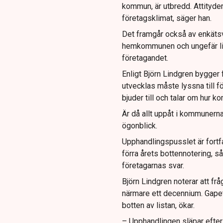
kommun, är utbredd. Attityder,
företagsklimat, säger han.
Det framgår också av enkätsv
hemkommunen och ungefär lika
företagandet.
Enligt Björn Lindgren bygger 
utvecklas måste lyssna till f
bjuder till och talar om hur k
Är då allt uppåt i kommunerna
ögonblick.
Upphandlingspusslet är fortf
förra årets bottennotering, s
företagarnas svar.
Björn Lindgren noterar att fr
närmare ett decennium. Gapet 
botten av listan, ökar.
– Upphandlingen släpar efte