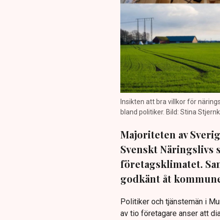
Insikten att bra villkor för näri
bland politiker. Bild: Stina Stje
Majoriteten av Sveri
Svenskt Näringslivs
företagsklimatet. Sa
godkänt åt kommun
Politiker och tjänstemän i M
av tio företagare anser att 