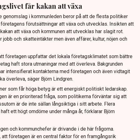
ngslivet får kakan att växa
re genomslag i kommunleden beror på att de flesta politiker
a företagens förutsättningar att växa och utvecklas. Insikten att
år kakan att växa och kommunen att utvecklas har slagit rot.
 jobb och skatteintäkter men även affärer, kultur, nöjen och
tt företagen uppfattar det lokala företagsklimatet som bättre
etag haft stora utmaningar med att överleva. Bakgrunden
ar intensifierat kontakterna med företagen och även vidtagit
ska överleva, säger Björn Lindgren.
 som får höga betyg är ett energiskt politiskt ledarskap.
gen är en prioriterad fråga, som politikerna förväntar sig att
utom är de inte sällan långsiktiga i sitt arbete. Flera
aft ett högt omdöme under många år, förklarar Björn
ngen och kommunchefer är drivande i de här frågorna.
 att företagen är en central faktor för en framgångsrik