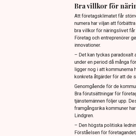
Bra villkor för näri
Att företagsklimatet får stör
numera har viljan att förbättr
bra villkor för näringslivet f
Företag och entreprenörer ger
innovationer.
– Det kan tyckas paradoxalt a
under en period då många för
ligger nog i att kommunerna h
konkreta åtgärder för att de 
Genomgående för de kommuner
Bra förutsättningar för företa
tjänstemännen följer upp. Dess
framgångsrika kommuner har h
Lindgren.
– Den högsta politiska ledni
Förståelsen för företagandet,