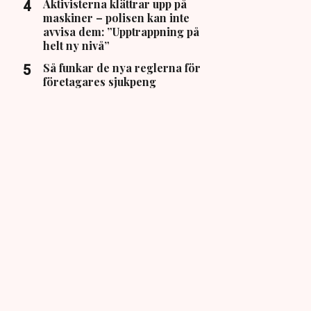
Aktivisterna klättrar upp på
maskiner – polisen kan inte
avvisa dem: ”Upptrappning på
helt ny nivå”
Så funkar de nya reglerna för
företagares sjukpeng