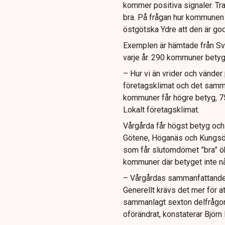
kommer positiva signaler. Tr
bra. På frågan hur kommunen 
östgötska Ydre att den är god
Exemplen är hämtade från Sv
varje år. 290 kommuner betyg
– Hur vi än vrider och vänder 
företagsklimat och det samm
kommuner får högre betyg, 75
Lokalt företagsklimat.
Vårgårda får högst betyg och
Götene, Höganäs och Kungsör
som får slutomdömet ”bra” öka
kommuner där betyget inte når
– Vårgårdas sammanfattande
Generellt krävs det mer för at
sammanlagt sexton delfrågor 
oförändrat, konstaterar Björn