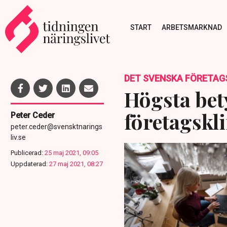
START
ARBETSMARKNAD
DET SVENSKA FÖRETAG
Högsta bety
företagskl
Peter Ceder
peter.ceder@svensktnarings
liv.se
Publicerad:
25 maj 2021, 09:05
Uppdaterad:
27 maj 2021, 08:27