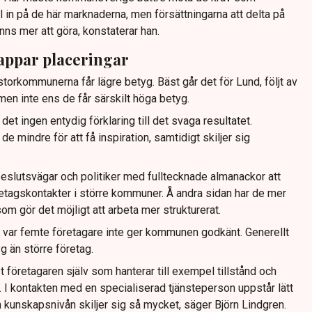
ll in på de här marknaderna, men försättningarna att delta på
inns mer att göra, konstaterar han.
ppar placeringar
storkommunerna får lägre betyg. Bäst går det för Lund, följt av
en inte ens de får särskilt höga betyg.
 det ingen entydig förklaring till det svaga resultatet.
 mindre för att få inspiration, samtidigt skiljer sig
beslutsvägar och politiker med fulltecknade almanackor att
retagskontakter i större kommuner. Å andra sidan har de mer
 som gör det möjligt att arbeta mer strukturerat.
 var femte företagare inte ger kommunen godkänt. Generellt
g än större företag.
t företagaren själv som hanterar till exempel tillstånd och
. I kontakten med en specialiserad tjänsteperson uppstår lätt
 kunskapsnivån skiljer sig så mycket, säger Björn Lindgren.