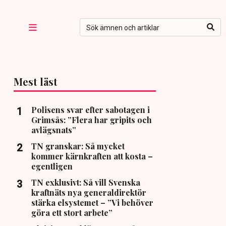
Mest läst
Polisens svar efter sabotagen i
Grimsås: ”Flera har gripits och
avlägsnats”
TN granskar: Så mycket
kommer kärnkraften att kosta –
egentligen
TN exklusivt: Så vill Svenska
kraftnäts nya generaldirektör
stärka elsystemet – ”Vi behöver
göra ett stort arbete”