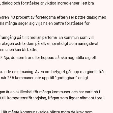
 dialog och förståelse är viktiga ingredienser i ett bra
aren. 43 procent av företagarna efterlyser bättre dialog med
 många säger sig vilja ha en bättre förståelse för
framgång på tillit mellan parterna. En kommun som vill
öretagen och ta dem på allvar, samtidigt som näringslivet
ommunen kan bli bättre.
? Nja, de som tror eller hoppas så ska nog stilla sig ett
arande en utmaning. Även om betyget går upp marginellt från
å når 236 kommuner inte upp till ”godtagbart” enligt
ågan är en akilleshäl för många kommuner och har varit så i
till kompetensförsörjning, frågan som ligger närmast före i
r. Här måste kommunsverige bättre möta de krav som