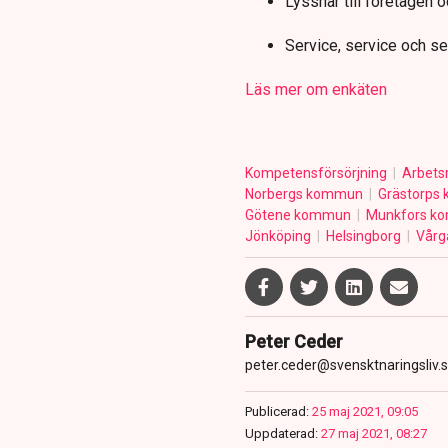
Lyssnar till företagen 
Service, service och se
Läs mer om enkäten
Kompetensförsörjning
Arbet
Norbergs kommun
Grästorps
Götene kommun
Munkfors 
Jönköping
Helsingborg
Vårg
Peter Ceder
peter.ceder@svensktnaringsliv.
Publicerad:
25 maj 2021, 09:05
Uppdaterad:
27 maj 2021, 08:27