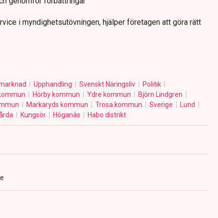
och genomför förbättringar
rvice i myndighetsutövningen, hjälper företagen att göra rätt
smarknad
Upphandling
Svenskt Näringsliv
Politik
 kommun
Hörby kommun
Ydre kommun
Björn Lindgren
kommun
Markaryds kommun
Trosa kommun
Sverige
Lund
årda
Kungsör
Höganäs
Habo distrikt
se