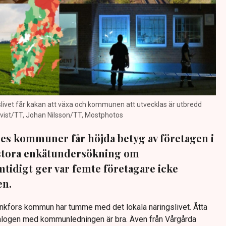
ngslivet får kakan att växa och kommunen att utvecklas är utbredd
rnkvist/TT, Johan Nilsson/TT, Mostphotos
ges kommuner får höjda betyg av företagen i
 stora enkätundersökning om
mtidigt ger var femte företagare icke
en.
unkfors kommun har tumme med det lokala näringslivet. Åtta
dialogen med kommunledningen är bra. Även från Vårgårda