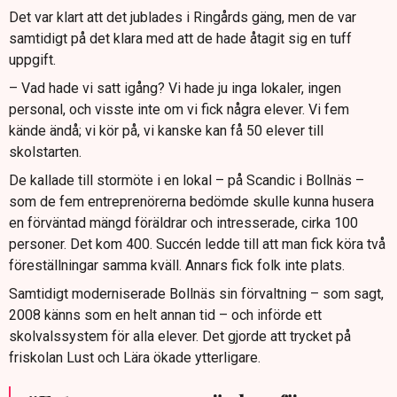
Det var klart att det jublades i Ringårds gäng, men de var
samtidigt på det klara med att de hade åtagit sig en tuff
uppgift.
– Vad hade vi satt igång? Vi hade ju inga lokaler, ingen
personal, och visste inte om vi fick några elever. Vi fem
kände ändå; vi kör på, vi kanske kan få 50 elever till
skolstarten.
De kallade till stormöte i en lokal – på Scandic i Bollnäs –
som de fem entreprenörerna bedömde skulle kunna husera
en förväntad mängd föräldrar och intresserade, cirka 100
personer. Det kom 400. Succén ledde till att man fick köra två
föreställningar samma kväll. Annars fick folk inte plats.
Samtidigt moderniserade Bollnäs sin förvaltning – som sagt,
2008 känns som en helt annan tid – och införde ett
skolvalssystem för alla elever. Det gjorde att trycket på
friskolan Lust och Lära ökade ytterligare.