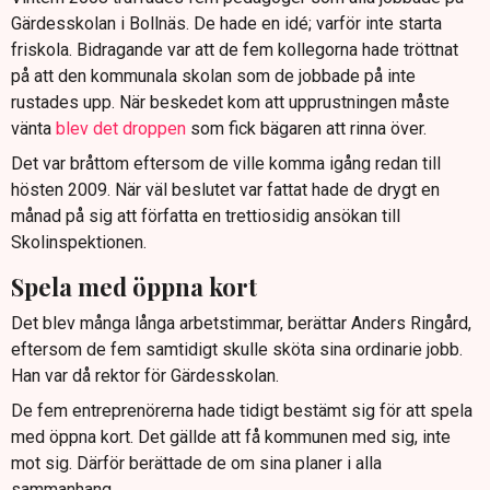
Gärdesskolan i Bollnäs. De hade en idé; varför inte starta
friskola. Bidragande var att de fem kollegorna hade tröttnat
på att den kommunala skolan som de jobbade på inte
rustades upp. När beskedet kom att upprustningen måste
vänta
blev det droppen
som fick bägaren att rinna över.
Det var bråttom eftersom de ville komma igång redan till
hösten 2009. När väl beslutet var fattat hade de drygt en
månad på sig att författa en trettiosidig ansökan till
Skolinspektionen.
Spela med öppna kort
Det blev många långa arbetstimmar, berättar Anders Ringård,
eftersom de fem samtidigt skulle sköta sina ordinarie jobb.
Han var då rektor för Gärdesskolan.
De fem entreprenörerna hade tidigt bestämt sig för att spela
med öppna kort. Det gällde att få kommunen med sig, inte
mot sig. Därför berättade de om sina planer i alla
sammanhang.