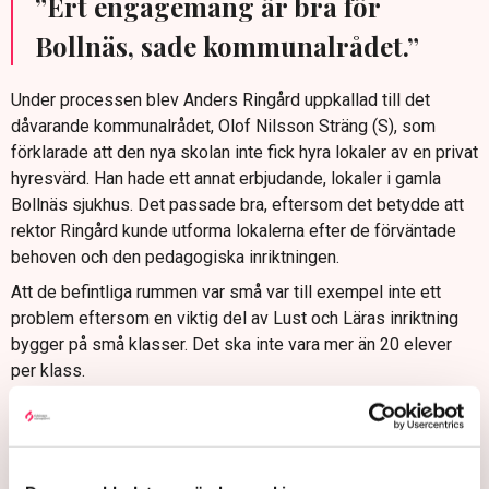
”Ert engagemang är bra för
Bollnäs, sade kommunalrådet.”
Under processen blev Anders Ringård uppkallad till det
dåvarande kommunalrådet, Olof Nilsson Sträng (S), som
förklarade att den nya skolan inte fick hyra lokaler av en privat
hyresvärd. Han hade ett annat erbjudande, lokaler i gamla
Bollnäs sjukhus. Det passade bra, eftersom det betydde att
rektor Ringård kunde utforma lokalerna efter de förväntade
behoven och den pedagogiska inriktningen.
Att de befintliga rummen var små var till exempel inte ett
problem eftersom en viktig del av Lust och Läras inriktning
bygger på små klasser. Det ska inte vara mer än 20 elever
per klass.
– Ert engagemang är bra för Bollnäs, sade kommunalrådet, vi
har avsatt 25 miljoner för sjukhusområdet. Tala med
arkitekten, lycka till och kör, berättar Anders Ringård.