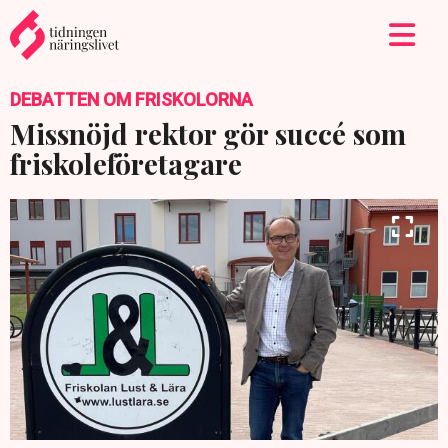
DEBATTEN OM FRISKOLORNA
Missnöjd rektor gör succé som
friskoleföretagare