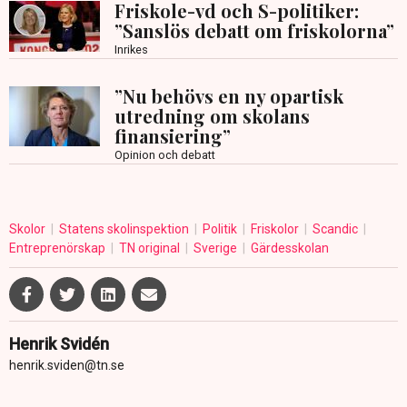
Friskole-vd och S-politiker:
”Sanslös debatt om friskolorna”
Inrikes
”Nu behövs en ny opartisk
utredning om skolans
finansiering”
Opinion och debatt
Skolor
Statens skolinspektion
Politik
Friskolor
Scandic
Entreprenörskap
TN original
Sverige
Gärdesskolan
Henrik Svidén
henrik.sviden@tn.se