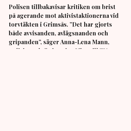
Polisen tillbakavisar kritiken om brist
på agerande mot aktivistaktionerna vid
torvtäkten i Grimsås. ”Det har gjorts
både avvisanden, avlägsnanden och
gripanden”, säger Anna-Lena Mann,
polisinspektör i region Väst, till TN.
Torvtäkten i Grimsås i Tranemo kommun har sedan 28
juli stoppats av aktivistgruppen Återställ Våtmarker
efter att aktivister har klättrat upp på
torvproducenten
Neovas maskiner
, grävt igen diken och spridit
ogräsfrön över täkten.
Aktivisterna klättrar upp på
maskiner – polisen kan inte
avvisa dem: ”Upptrappning
på helt ny nivå”
Näringsliv