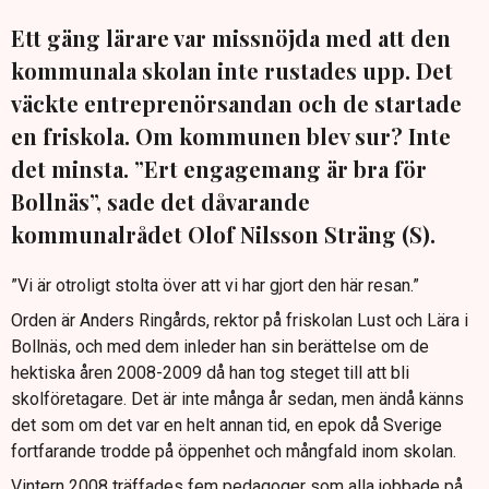
Ett gäng lärare var missnöjda med att den
kommunala skolan inte rustades upp. Det
väckte entreprenörsandan och de startade
en friskola. Om kommunen blev sur? Inte
det minsta. ”Ert engagemang är bra för
Bollnäs”, sade det dåvarande
kommunalrådet Olof Nilsson Sträng (S).
”Vi är otroligt stolta över att vi har gjort den här resan.”
Orden är Anders Ringårds, rektor på friskolan Lust och Lära i
Bollnäs, och med dem inleder han sin berättelse om de
hektiska åren 2008-2009 då han tog steget till att bli
skolföretagare. Det är inte många år sedan, men ändå känns
det som om det var en helt annan tid, en epok då Sverige
fortfarande trodde på öppenhet och mångfald inom skolan.
Vintern 2008 träffades fem pedagoger som alla jobbade på