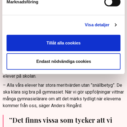
– Eleverna ska känna att här har vi en skola som jag kan gå
Marknadsföring
till, där jag möter trygga vuxna som vill mig väl. Det är
förbjudet för lärare att bara riva av en lektion, man måste bry
sig om sina elever, säger Anders Ringård.
Visa detaljer
Något som ytterligare bidrar till att lyfta elevernas självkänsla
är satsningen på profilämnet personlig utveckling.
Tillåt alla cookies
– Varje klass har en lektion i personlig utveckling i veckan
under alla tre åren, säger Anders Ringård.
Endast nödvändiga cookies
Sammantaget har satsningarna fått gehör bland både
föräldrar och elever i Bollnäs med omnejd. Idag går cirka 400
elever på skolan.
– Alla våra elever har stora meritvärden utan ”snällbetyg”. De
ska klara sig bra på gymnasiet. När vi gör uppföljningar vittnar
många gymnasielärare om att det märks tydligt när eleverna
kommer från oss, säger Anders Ringård.
”Det finns vissa som tycker att vi