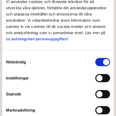
Vi använder cookies och liknande tekniker för att
utveckla våra tjänster, förbättra din användarupplevelse
och anpassa innehållet och annonserna till våra
användare. Vi vidarebefordrar även information som
samlas in via cookies till de sociala medier och annons-
och analysföretag som vi samarbetar med. Läs mer på
tn.se/integritet-personuppgifter/
.
Samtyckesval
Nödvändig
Scandic utses till den
djurvänligaste hotellkedjan
Inställningar
Hotellkedjan Scandic är bäst på djurvälfärd, enligt en
Statistik
ny företagsrapport från Djurens Rätt. Ett arbete som
gör skillnad, menar organisationens riksordförande
Camilla Bergvall.
Marknadsföring