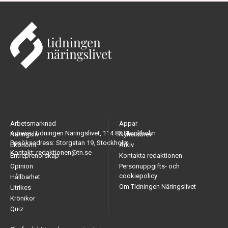
Arbetsmarknad
Appar
Adress: Tidningen Näringslivet, 114 82 Stockholm
Näringsliv
Nyhetsbrev
Besöksadress: Storgatan 19, Stockholm
Ekonomi
Arkiv
Kontakt: redaktionen@tn.se
Entreprenörskap
Kontakta redaktionen
Opinion
Personuppgifts- och
cookiepolicy
Hållbarhet
Om Tidningen Näringslivet
Utrikes
Krönikor
Quiz