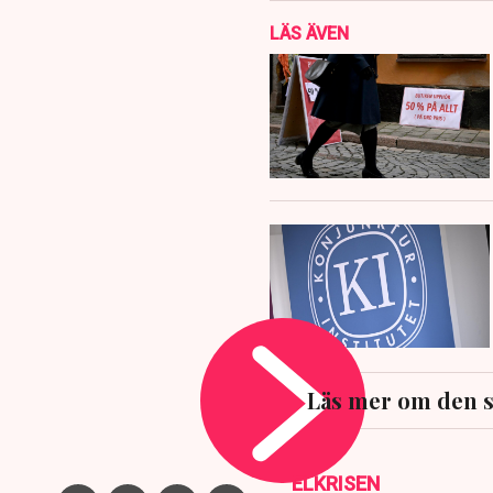
LÄS ÄVEN
Läs mer om den 
ELKRISEN