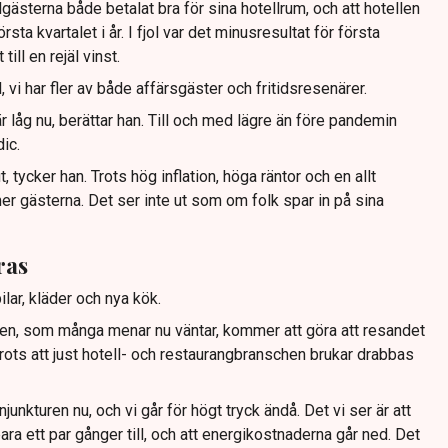
gästerna både betalat bra för sina hotellrum, och att hotellen
sta kvartalet i år. I fjol var det minusresultat för första
till en rejäl vinst.
al, vi har fler av både affärsgäster och fritidsresenärer.
r låg nu, berättar han. Till och med lägre än före pandemin
ic.
 tycker han. Trots hög inflation, höga räntor och en allt
r gästerna. Det ser inte ut som om folk spar in på sina
ras
lar, kläder och nya kök.
uren, som många menar nu väntar, kommer att göra att resandet
 Trots att just hotell- och restaurangbranschen brukar drabbas
onjunkturen nu, och vi går för högt tryck ändå. Det vi ser är att
ra ett par gånger till, och att energikostnaderna går ned. Det