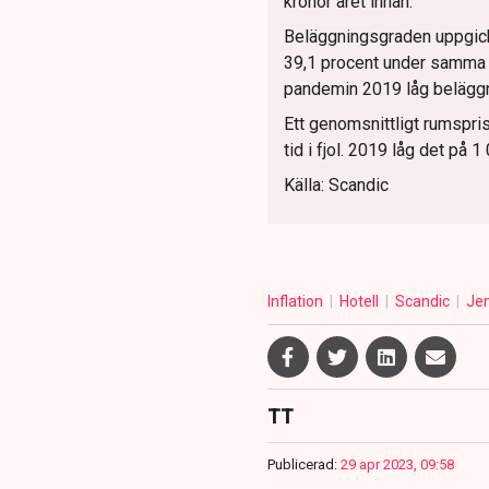
kronor året innan.
Beläggningsgraden uppgick t
39,1 procent under samma 
pandemin 2019 låg beläggn
Ett genomsnittligt rumspri
tid i fjol. 2019 låg det på 1
Källa: Scandic
Inflation
Hotell
Scandic
Je
TT
Publicerad:
29 apr 2023, 09:58