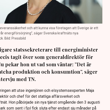
a leveranssäkerhet och att kunna visa företagen att Sverige är ett
 vår energiförsörjning”, säger Svenska kraftnäts nya
. Bild: Pressbild
igare statssekreterare till energiminister
ecis tagit över som generaldirektör för
Nu pekar hon ut vad som väntar: ”Det är
 matcha produktion och konsumtion”, säger
intervju med TN.
eringen att utse ingenjören och elsystemsexperten Maja
rektör och chef för det statliga affärsverket och
nät. Hon påbörjade sin nya tjänst omgående den 3 augusti
rk som sent i fjol fick sluta efter endast sju månader på