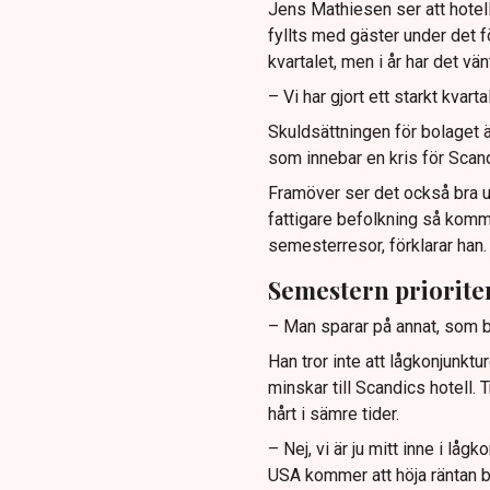
Jens Mathiesen ser att hotell
fyllts med gäster under det för
kvartalet, men i år har det vänt 
– Vi har gjort ett starkt kvart
Skuldsättningen för bolaget ä
som innebar en kris för Scand
Framöver ser det också bra ut,
fattigare befolkning så komme
semesterresor, förklarar han.
Semestern priorite
– Man sparar på annat, som bi
Han tror inte att lågkonjunkt
minskar till Scandics hotell.
hårt i sämre tider.
– Nej, vi är ju mitt inne i lågk
USA kommer att höja räntan ba