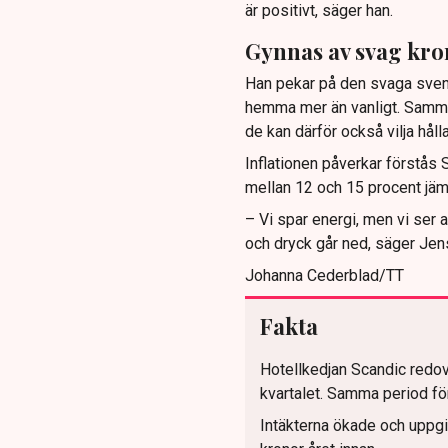
är positivt, säger han.
Gynnas av svag kro
Han pekar på den svaga sven
hemma mer än vanligt. Samma 
de kan därför också vilja hål
Inflationen påverkar förstås
mellan 12 och 15 procent jä
– Vi spar energi, men vi ser 
och dryck går ned, säger Jen
Johanna Cederblad/TT
Fakta
Hotellkedjan Scandic redovi
kvartalet. Samma period fö
Intäkterna ökade och uppgic