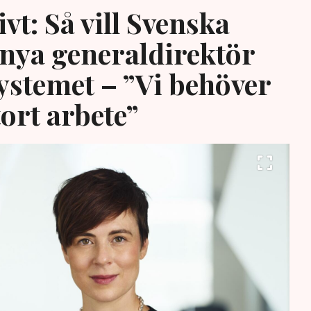
vt: Så vill Svenska
 nya generaldirektör
systemet – ”Vi behöver
tort arbete”