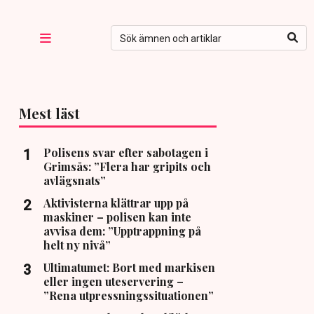
Mest läst
Polisens svar efter sabotagen i
Grimsås: ”Flera har gripits och
avlägsnats”
Aktivisterna klättrar upp på
maskiner – polisen kan inte
avvisa dem: ”Upptrappning på
helt ny nivå”
Ultimatumet: Bort med markisen
eller ingen uteservering –
”Rena utpressningssituationen”