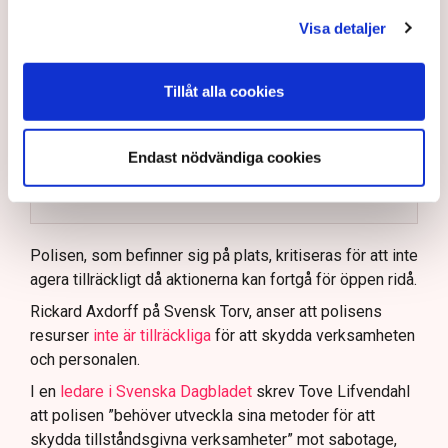
sedan 28 juli.
Visa detaljer
Polisen kritiseras för bristande agerande vid
aktionerna.
Tillåt alla cookies
Polisinspektör Anna-Lena Mann förklarar polisens
agerande på plats.
Endast nödvändiga cookies
40 personer misstänks med cirka 120
brottsmisstankar kopplade.
Läs mer
Polisen använder drönare och uniformerad polis
för att dokumentera bevis.
Polisen, som befinner sig på plats, kritiseras för att inte
agera tillräckligt då aktionerna kan fortgå för öppen ridå.
Samtidigt är polisarbetet komplext när det gäller
att navigera juridiska rättigheter och gränser.
Rickard Axdorff på Svensk Torv, anser att polisens
resurser
inte är tillräckliga
för att skydda verksamheten
och personalen.
I en
ledare i Svenska Dagbladet
skrev Tove Lifvendahl
att polisen ”behöver utveckla sina metoder för att
skydda tillståndsgivna verksamheter” mot sabotage,