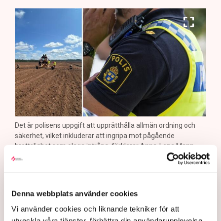
Det är polisens uppgift att upprätthålla allmän ordning och
säkerhet, vilket inkluderar att ingripa mot pågående
brottslighet som olaga intrång, förklarar Anna-Lena Mann,
polisinspektör vid kommunikationsavdelningen i region Väst.
Bild: Privat, Mostphotos
Polisen tillbakavisar kritiken om brist
Denna webbplats använder cookies
på agerande mot aktivistaktionerna vid
Vi använder cookies och liknande tekniker för att
torvtäkten i Grimsås. ”Det har gjorts
utveckla våra tjänster, förbättra din användarupplevelse