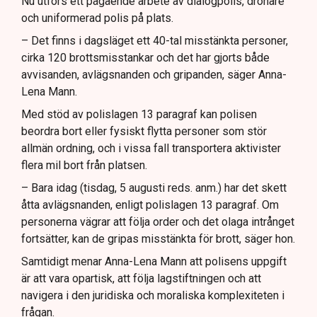
Nu utförs ett pågående arbete av dialogpolis, drönare
och uniformerad polis på plats.
– Det finns i dagsläget ett 40-tal misstänkta personer,
cirka 120 brottsmisstankar och det har gjorts både
avvisanden, avlägsnanden och gripanden, säger Anna-
Lena Mann.
Med stöd av polislagen 13 paragraf kan polisen
beordra bort eller fysiskt flytta personer som stör
allmän ordning, och i vissa fall transportera aktivister
flera mil bort från platsen.
– Bara idag (tisdag, 5 augusti reds. anm.) har det skett
åtta avlägsnanden, enligt polislagen 13 paragraf. Om
personerna vägrar att följa order och det olaga intrånget
fortsätter, kan de gripas misstänkta för brott, säger hon.
Samtidigt menar Anna-Lena Mann att polisens uppgift
är att vara opartisk, att följa lagstiftningen och att
navigera i den juridiska och moraliska komplexiteten i
frågan.