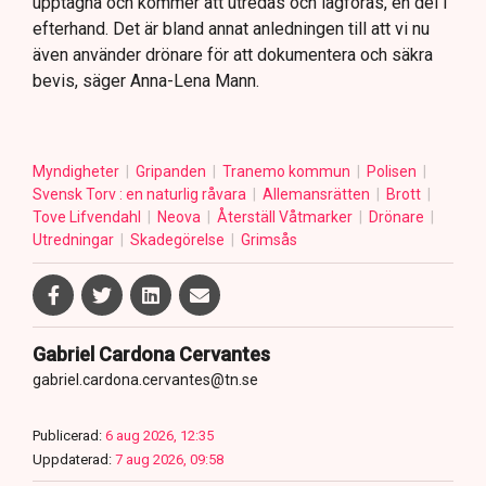
upptagna och kommer att utredas och lagföras, en del i
efterhand. Det är bland annat anledningen till att vi nu
även använder drönare för att dokumentera och säkra
bevis, säger Anna-Lena Mann.
Myndigheter
Gripanden
Tranemo kommun
Polisen
Svensk Torv : en naturlig råvara
Allemansrätten
Brott
Tove Lifvendahl
Neova
Återställ Våtmarker
Drönare
Utredningar
Skadegörelse
Grimsås
Gabriel Cardona Cervantes
gabriel.cardona.cervantes@tn.se
Publicerad:
6 aug 2026, 12:35
Uppdaterad:
7 aug 2026, 09:58