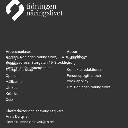
Arbetsmarknad
Appar
Adress: Tidningen Näringslivet, 114 82 Stockholm
Näringsliv
Nyhetsbrev
Besöksadress: Storgatan 19, Stockholm
Ekonomi
Arkiv
Kontakt: redaktionen@tn.se
Entreprenörskap
Kontakta redaktionen
Opinion
Personuppgifts- och
cookiepolicy
Hållbarhet
Om Tidningen Näringslivet
Utrikes
Krönikor
Quiz
Chefredaktör och ansvarig utgivare:
Anna Dalqvist
Kontakt: anna.dalqvist@tn.se