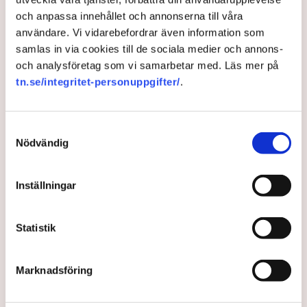
både avvisanden, avlägsnanden och
och anpassa innehållet och annonserna till våra
användare. Vi vidarebefordrar även information som
gripanden”, säger Anna-Lena Mann,
samlas in via cookies till de sociala medier och annons-
polisinspektör i region Väst, till TN.
och analysföretag som vi samarbetar med. Läs mer på
tn.se/integritet-personuppgifter/
.
Torvtäkten i Grimsås i Tranemo kommun har sedan 28
juli stoppats av aktivistgruppen Återställ Våtmarker
efter att aktivister har klättrat upp på
torvproducenten
Samtyckesval
Neovas maskiner
, grävt igen diken och spridit
Nödvändig
ogräsfrön över täkten.
Aktivisterna klättrar upp på
Inställningar
maskiner – polisen kan inte
avvisa dem: ”Upptrappning
på helt ny nivå”
Statistik
Näringsliv
Marknadsföring
AI-sammanfattning
Torvtäkten i Grimsås har stoppats av aktivister