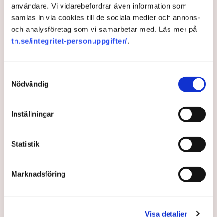
användare. Vi vidarebefordrar även information som
samlas in via cookies till de sociala medier och annons-
och analysföretag som vi samarbetar med. Läs mer på
tn.se/integritet-personuppgifter/
.
Samtyckesval
Nödvändig
Inställningar
”EU:s miljardböter mot Temu
Statistik
ett viktigt besked – men inte
tillräckligt”
Marknadsföring
Ansvar utkrävs först när skadan redan är skedd i
stället för att säkras före försäljning, samtidigt som
Visa detaljer