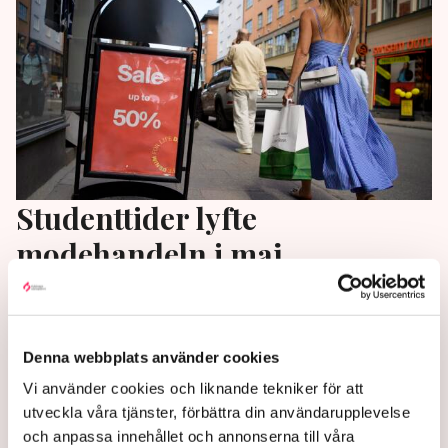
Studenttider lyfte
modehandeln i maj
Studentfiranden och andra högtider satte fart på
modehandeln i maj. Försäljningen av kläder och skor
ökade med 6,4 procent respektive 7,6 procent,
Denna webbplats använder cookies
jämfört med samma månad förra året, enligt Svensk
Vi använder cookies och liknande tekniker för att
Handels månatliga Stilindex.
utveckla våra tjänster, förbättra din användarupplevelse
och anpassa innehållet och annonserna till våra
1 month ago |