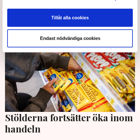
europeiska företag lever med kontinuerlig tillsyn och
tydliga sanktionsrisker, skriver Martin Kits på Svensk
Handel i en kommentar.
Tillåt alla cookies
1 month ago |
Av: Redaktionen
Endast nödvändiga cookies
Stölderna fortsätter öka inom
handeln