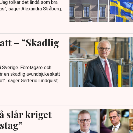
”Jag tolkar det ändå som bra
fas”, säger Alexandra Stråberg,
tt – ”Skadlig
 i Sverige. Företagare och
är en skadlig avundsjukeskatt
t”, säger Gerteric Lindquist,
 slår kriget
stag”