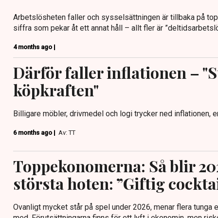
Arbetslösheten faller och sysselsättningen är tillbaka på to
siffra som pekar åt ett annat håll – allt fler är ”deltidsarbetsl
4 months ago |
Därför faller inflationen – "
köpkraften"
Billigare möbler, drivmedel och logi trycker ned inflationen, en
6 months ago |
Av: TT
Toppekonomerna: Så blir 202
största hoten: ”Giftig cockta
Ovanligt mycket står på spel under 2026, menar flera tunga
med. Förutsättningarna finns för ett lyft i ekonomin, men ris