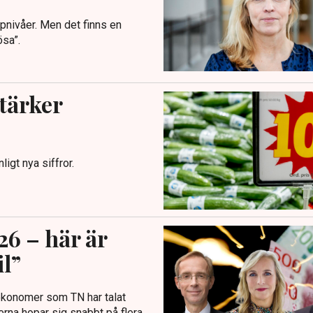
ppnivåer. Men det finns en
ösa”.
Stärker
ligt nya siffror.
6 – här är
il”
 ekonomer som TN har talat
kerna hopar sig snabbt på flera