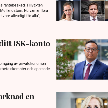
ns räntebesked. Tillväxten
 Mellanöstern. Nu varnar flera
ore allvarligt för alla”,
ditt ISK-konto
genomgång av privatekonomen
 arbetsinkomster och sparande
arknad en