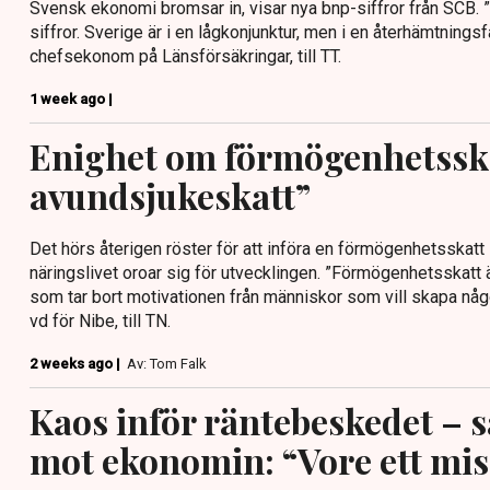
Svensk ekonomi bromsar in, visar nya bnp-siffror från SCB. 
siffror. Sverige är i en lågkonjunktur, men i en återhämtnings
chefsekonom på Länsförsäkringar, till TT.
1 week ago |
Enighet om förmögenhetsska
avundsjukeskatt”
Det hörs återigen röster för att införa en förmögenhetsskatt
näringslivet oroar sig för utvecklingen. ”Förmögenhetsskatt 
som tar bort motivationen från människor som vill skapa någo
vd för Nibe, till TN.
2 weeks ago |
Av: Tom Falk
Kaos inför räntebeskedet – så
mot ekonomin: “Vore ett mis