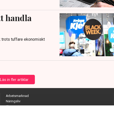
tt handla
 trots tuffare ekonomiskt
Läs in fler artiklar
Arbetsmarknad
Näringsliv
Ekonomi
Entreprenörskap