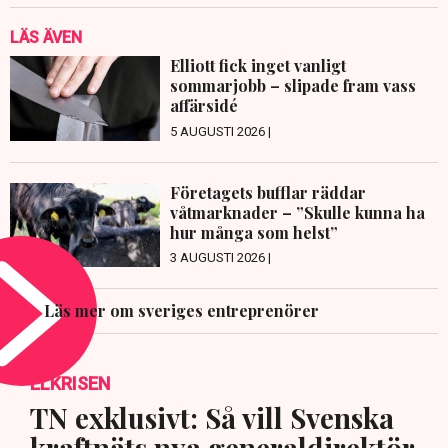
LÄS ÄVEN
Elliott fick inget vanligt
sommarjobb – slipade fram vass
affärsidé
5 AUGUSTI 2026 |
Företagets bufflar räddar
våtmarknader – ”Skulle kunna ha
hur många som helst”
3 AUGUSTI 2026 |
Läs mer om sveriges entreprenörer
ELKRISEN
TN exklusivt: Så vill Svenska
kraftnäts nya generaldirektör