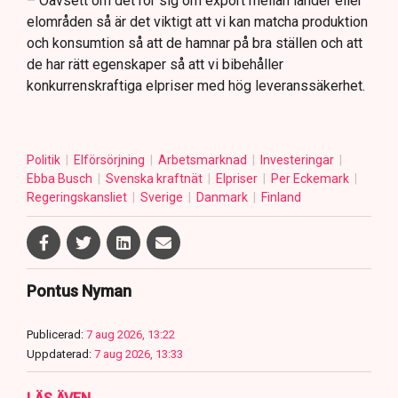
– Oavsett om det rör sig om export mellan länder eller
elområden så är det viktigt att vi kan matcha produktion
och konsumtion så att de hamnar på bra ställen och att
de har rätt egenskaper så att vi bibehåller
konkurrenskraftiga elpriser med hög leveranssäkerhet.
Politik
Elförsörjning
Arbetsmarknad
Investeringar
Ebba Busch
Svenska kraftnät
Elpriser
Per Eckemark
Regeringskansliet
Sverige
Danmark
Finland
Pontus Nyman
Publicerad:
7 aug 2026, 13:22
Uppdaterad:
7 aug 2026, 13:33