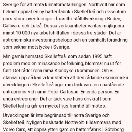
Sverige för att möta klimatomställningen. Northvolt har som
bekant öppnat en ny batterifabrik i Skellefteå och dessutom
görs stora investeringar i fossilfri ståltillverkning i Boden,
Gällivare och Luleå. Dessa verksamheter väntas möjliggöra
minst 10 000 nya arbetstillfällen i dessa tre städer. Det är
astronomiska investeringsbelopp och en samhällsförändring
som saknar motstycke i Sverige.
Min gamla hemstad Skellefteå, som sedan 1995 haft
problem med en minskande befolkning, blommar nu ut för
fullt. Det råder rena rama Klondyke i kommunen. Om vi
stannar upp så kan vi konstatera att den rådande ekonomiska
utvecklingen i Skellefteå äger rum tack vare en enastående
entreprenör vid namn Peter Carlsson. En enda person. En
enda entreprenör. Det är tack vare hans drivkraft som
Skellefteå nu går en mycket ljus framtid till mötes.
Utvecklingen är inte begränsad till norra Sverige och
Skellefteå. Nyligen beslutade Northvolt, tillsammans med
Volvo Cars, att öppna ytterligare en batterifabrik i Göteborg,