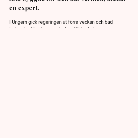
en expert.
I Ungern gick regeringen ut förra veckan och bad
industrier i landet att minska elförbrukningen.
Anledningen är att landets enda kärnkraftverk, Paks,
söder om Budapest, riskerar att stängas till följd av
rekordlåga vattennivåer i floden Donau.
Grannlandet Rumänien har tagit till drastiska åtgärder. I
måndags sprängdes en del av en kanal för att
omdirigera vatten för att undvika att kärnkraftverket
Cernavoda stängs.
Och i Polen har två kärnkraftverk tvingats dra ner på
kapaciteten på grund av låga vattennivåer i floden
Wisla, rapporterar EFE.
Fler driftavbrott
Även i Frankrike har sommarens värmeböljor pressat