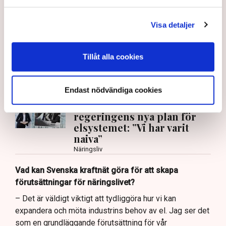
Närmast kommer hon från klimat- och
näringslivsdepartementet där hon tjänstgjort som
Visa detaljer
energiminister Ebba Busch statssekreterare i frågor
som rör energi.
Tillåt alla cookies
– Det är väldigt hedersamt och jag tar mig an detta med
stor ödmjukhet, säger hon i en exklusiv intervju med
Tidningen Näringslivet.
Endast nödvändiga cookies
Hjärnan bakom
regeringens nya plan för
elsystemet: ”Vi har varit
naiva”
Näringsliv
Vad kan Svenska kraftnät göra för att skapa
förutsättningar för näringslivet?
– Det är väldigt viktigt att tydliggöra hur vi kan
expandera och möta industrins behov av el. Jag ser det
som en grundläggande förutsättning för vår