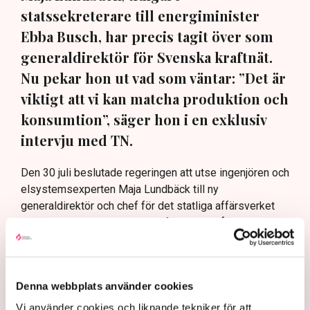
statssekreterare till energiminister
Ebba Busch, har precis tagit över som
generaldirektör för Svenska kraftnät.
Nu pekar hon ut vad som väntar: ”Det är
viktigt att vi kan matcha produktion och
konsumtion”, säger hon i en exklusiv
intervju med TN.
Den 30 juli beslutade regeringen att utse ingenjören och
elsystemsexperten Maja Lundbäck till ny
generaldirektör och chef för det statliga affärsverket
och myndigheten Svenska kraftnät. Hon påbörjade sin
nya tjänst omgående den 3 augusti och efterträder Per
Eckemark som sent i fjol fick sluta efter endast sju
månader på posten.
Denna webbplats använder cookies
AI-sammanfattning
Vi använder cookies och liknande tekniker för att