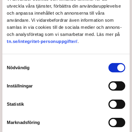
utveckla våra tjänster, förbättra din användarupplevelse
Maja Lundbäck är ny generaldirektör för Svenska
och anpassa innehållet och annonserna till våra
kraftnät.
användare. Vi vidarebefordrar även information som
Hon betonar behovet av stabil elförsörjning för
samlas in via cookies till de sociala medier och annons-
industrin.
och analysföretag som vi samarbetar med. Läs mer på
tn.se/integritet-personuppgifter/
.
Vinterns drift och beredskap blir en tidig prioritet.
Myndigheten ska förbereda sig för ny ellag 2027.
Maja Lundbäck vill se en mer proaktiv
Samtyckesval
Läs mer
Nödvändig
systemoperatör.
Nya utlandsförbindelser ska analyseras noggrant.
Maja Lundbäck är energisystemsingenjör i botten och
Inställningar
har två tidigare omgångar hos Svenska kraftnät i
bagaget. Därutöver har hon varit analytiker på
Statistik
Strålsäkerhetsmyndigheten, chefsingenjör hos
Försvarsmakten och specialist på den europeiska
samarbetsorganisationen för stamnätsoperatörer där
Marknadsföring
Svenska kraftnät ingår, ENTSO-E.