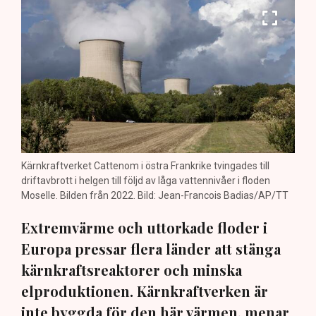
Kärnkraftverket Cattenom i östra Frankrike tvingades till
driftavbrott i helgen till följd av låga vattennivåer i floden
Moselle. Bilden från 2022. Bild: Jean-Francois Badias/AP/TT
Extremvärme och uttorkade floder i
Europa pressar flera länder att stänga
kärnkraftsreaktorer och minska
elproduktionen. Kärnkraftverken är
inte byggda för den här värmen, menar