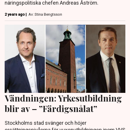
näringspolitiska chefen Andreas Åström.
2 years ago |
Av: Stina Bengtsson
Vändningen: Yrkesutbildning
blir av – ”Färdigsnålat”
Stockholms stad svänger och höjer
ersättningsnivåerna för vuxenutbildningen inom VVS