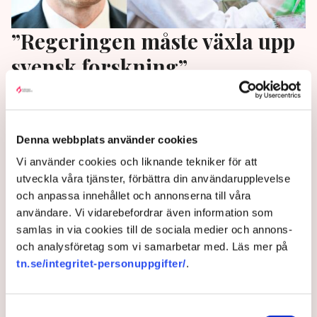
”Regeringen måste växla upp
svensk forskning”
Sverige behöver rejält ökade FoU-investeringar, men
också ett forskningssystem som i högre grad
levererar nytta tillbaka till samhället. Det skriver elva
Denna webbplats använder cookies
tunga företrädare för näringslivet på SvD debatt inför
Vi använder cookies och liknande tekniker för att
regeringens och utbildningsminister Mats Perssons
utveckla våra tjänster, förbättra din användarupplevelse
(L) forskningsproposition i höst.
och anpassa innehållet och annonserna till våra
användare. Vi vidarebefordrar även information som
2 years ago |
Av: Henrik Svidén
samlas in via cookies till de sociala medier och annons-
och analysföretag som vi samarbetar med. Läs mer på
tn.se/integritet-personuppgifter/
.
Samtyckesval