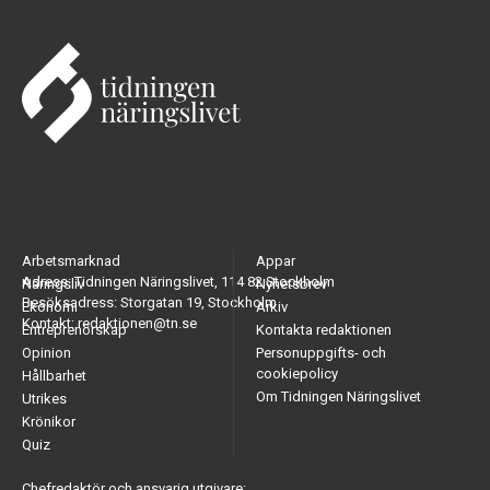
Arbetsmarknad
Appar
Adress: Tidningen Näringslivet, 114 82 Stockholm
Näringsliv
Nyhetsbrev
Besöksadress: Storgatan 19, Stockholm
Ekonomi
Arkiv
Kontakt: redaktionen@tn.se
Entreprenörskap
Kontakta redaktionen
Opinion
Personuppgifts- och
cookiepolicy
Hållbarhet
Om Tidningen Näringslivet
Utrikes
Krönikor
Quiz
Chefredaktör och ansvarig utgivare: