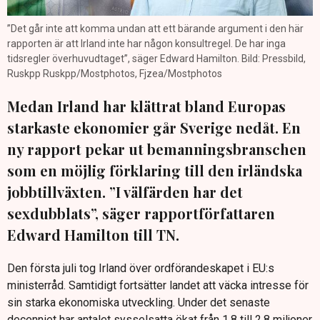
”Det går inte att komma undan att ett bärande argument i den här
rapporten är att Irland inte har någon konsultregel. De har inga
tidsregler överhuvudtaget”, säger Edward Hamilton. Bild: Pressbild,
Ruskpp Ruskpp/Mostphotos, Fjzea/Mostphotos
Medan Irland har klättrat bland Europas
starkaste ekonomier går Sverige nedåt. En
ny rapport pekar ut bemanningsbranschen
som en möjlig förklaring till den irländska
jobbtillväxten. ”I välfärden har det
sexdubblats”, säger rapportförfattaren
Edward Hamilton till TN.
Den första juli tog Irland över ordförandeskapet i EU:s
ministerråd. Samtidigt fortsätter landet att väcka intresse för
sin starka ekonomiska utveckling. Under det senaste
decenniet har antalet sysselsatta ökat från 1,8 till 2,8 miljoner