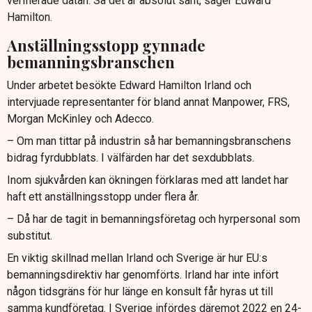
verifierade datan. Så det är absolut sant, säger Edward
Hamilton.
Anställningsstopp gynnade
bemanningsbranschen
Under arbetet besökte Edward Hamilton Irland och
intervjuade representanter för bland annat Manpower, FRS,
Morgan McKinley och Adecco.
– Om man tittar på industrin så har bemanningsbranschens
bidrag fyrdubblats. I välfärden har det sexdubblats.
Inom sjukvården kan ökningen förklaras med att landet har
haft ett anställningsstopp under flera år.
– Då har de tagit in bemanningsföretag och hyrpersonal som
substitut.
En viktig skillnad mellan Irland och Sverige är hur EU:s
bemanningsdirektiv har genomförts. Irland har inte infört
någon tidsgräns för hur länge en konsult får hyras ut till
samma kundföretag. I Sverige infördes däremot 2022 en 24-