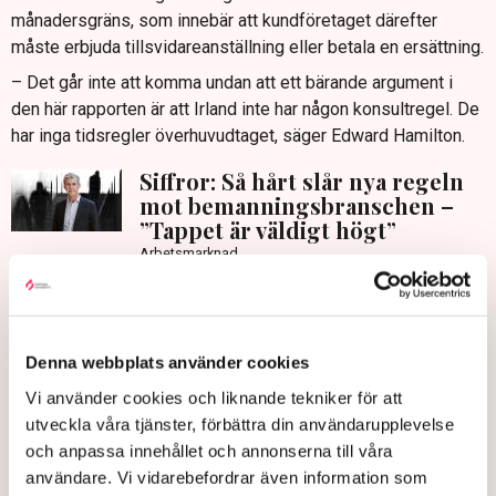
månadersgräns, som innebär att kundföretaget därefter
måste erbjuda tillsvidareanställning eller betala en ersättning.
– Det går inte att komma undan att ett bärande argument i
den här rapporten är att Irland inte har någon konsultregel. De
har inga tidsregler överhuvudtaget, säger Edward Hamilton.
Siffror: Så hårt slår nya regeln
mot bemanningsbranschen –
”Tappet är väldigt högt”
Arbetsmarknad
Han menar att det har gjort det möjligt att bygga långsiktiga
relationer mellan bemanningsföretag och kundföretag.
– Det har lett till en långsiktighet och en tillit mellan
Denna webbplats använder cookies
kundföretaget och bemanningsföretaget. Då kan de
Vi använder cookies och liknande tekniker för att
samverka, dela data med varandra, hjälpa till med onboarding
utveckla våra tjänster, förbättra din användarupplevelse
och administrativa tjänster.
och anpassa innehållet och annonserna till våra
Irland brottas samtidigt, liksom Sverige, med kompetensbrist
användare. Vi vidarebefordrar även information som