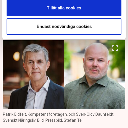
lösning när det saknas personal. De är strategiska partners
till företagen och en del av landets erbjudande till
Tillåt alla cookies
internationella investerare. Bemanningsbranschen ses som
en konkurrensfördel, inte som ett problem som ska hanteras,
Endast nödvändiga cookies
säger Patrik Eidfelt, förbundsdirektör
på Kompetensföretagen.
Patrik Eidfelt, Kompetensföretagen, och Sven-Olov Daunfeldt,
Svenskt Näringsliv. Bild: Pressbild, Stefan Tell