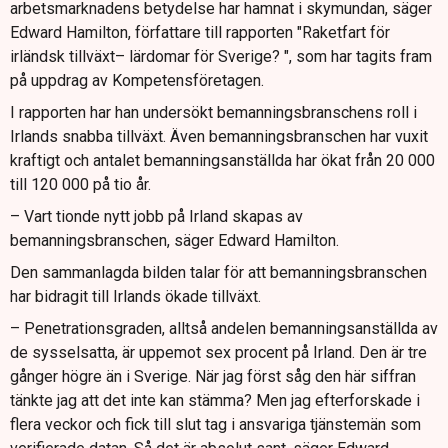
arbetsmarknadens betydelse har hamnat i skymundan, säger
Edward Hamilton, författare till rapporten "Raketfart för
irländsk tillväxt– lärdomar för Sverige? ", som har tagits fram
på uppdrag av Kompetensföretagen.
I rapporten har han undersökt bemanningsbranschens roll i
Irlands snabba tillväxt. Även bemanningsbranschen har vuxit
kraftigt och antalet bemanningsanställda har ökat från 20 000
till 120 000 på tio år.
– Vart tionde nytt jobb på Irland skapas av
bemanningsbranschen, säger Edward Hamilton.
Den sammanlagda bilden talar för att bemanningsbranschen
har bidragit till Irlands ökade tillväxt.
– Penetrationsgraden, alltså andelen bemanningsanställda av
de sysselsatta, är uppemot sex procent på Irland. Den är tre
gånger högre än i Sverige. När jag först såg den här siffran
tänkte jag att det inte kan stämma? Men jag efterforskade i
flera veckor och fick till slut tag i ansvariga tjänstemän som