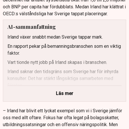
och BNP per capita har fördubblats. Medan Irland har klättrat i
OECD:s välståndsliga har Sverige tappat placeringar.
AI-sammanfattning
Irland växer snabbt medan Sverige tappar mark.
En rapport pekar på bemanningsbranschen som en viktig
faktor.
Vart tionde nytt jobb på Irland skapas i branschen.
Irland saknar den tidsgräns som Sverige har för inhyrda
konsulter. Det har stärkt långsiktiga samarbeten med
företag.
Läs mer
Sverige uppmanas dra lärdom av Irlands modell.
– Irland har blivit ett lyckat exempel som vi i Sverige jämför
oss med allt oftare. Fokus har ofta legat på bolagsskatter,
utbildningssatsningar och en offensiv näringspolitik. Men