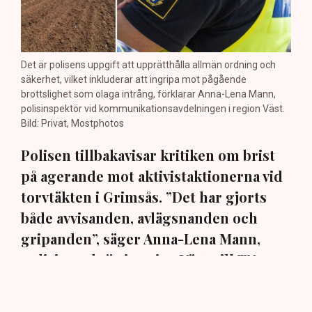
Det är polisens uppgift att upprätthålla allmän ordning och
säkerhet, vilket inkluderar att ingripa mot pågående
brottslighet som olaga intrång, förklarar Anna-Lena Mann,
polisinspektör vid kommunikationsavdelningen i region Väst.
Bild: Privat, Mostphotos
Polisen tillbakavisar kritiken om brist
på agerande mot aktivistaktionerna vid
torvtäkten i Grimsås. ”Det har gjorts
både avvisanden, avlägsnanden och
gripanden”, säger Anna-Lena Mann,
polisinspektör i region Väst, till TN.
Torvtäkten i Grimsås i Tranemo kommun har sedan 28
juli stoppats av aktivistgruppen Återställ Våtmarker