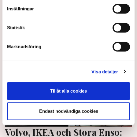
hamnar
Inställningar
Svenska Hamnarbetarförbundet varslar om
ytterligare konfliktåtgärder mot Sveriges Hamnars
Statistik
medlemsföretag.
1 year ago |
Av: Redaktionen
Marknadsföring
Visa detaljer
Tillåt alla cookies
Endast nödvändiga cookies
Volvo, IKEA och Stora Enso: