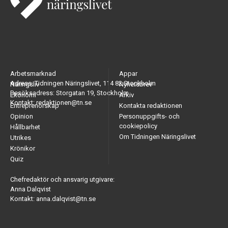
Arbetsmarknad
Appar
Adress: Tidningen Näringslivet, 114 82 Stockholm
Näringsliv
Nyhetsbrev
Besöksadress: Storgatan 19, Stockholm
Ekonomi
Arkiv
Kontakt: redaktionen@tn.se
Entreprenörskap
Kontakta redaktionen
Opinion
Personuppgifts- och
cookiepolicy
Hållbarhet
Om Tidningen Näringslivet
Utrikes
Krönikor
Quiz
Chefredaktör och ansvarig utgivare:
Anna Dalqvist
Kontakt: anna.dalqvist@tn.se