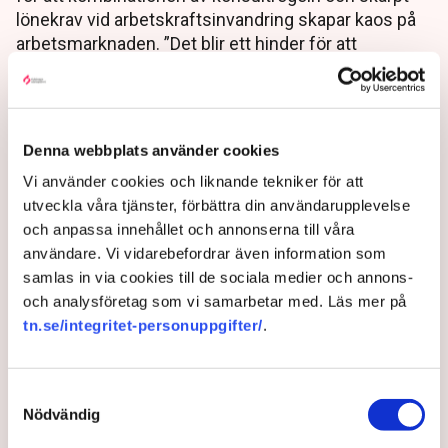
lönekrav vid arbetskraftsinvandring skapar kaos på
arbetsmarknaden. ”Det blir ett hinder för att
människor faktiskt ska komma i arbete”, säger
Fredric Skälstad på Kompetensföretagen.
2 months ago |
Av: Karin Janson
Denna webbplats använder cookies
Vi använder cookies och liknande tekniker för att
utveckla våra tjänster, förbättra din användarupplevelse
och anpassa innehållet och annonserna till våra
användare. Vi vidarebefordrar även information som
samlas in via cookies till de sociala medier och annons-
och analysföretag som vi samarbetar med. Läs mer på
tn.se/integritet-personuppgifter/
.
Samtyckesval
Ytterligare varsel i svenska
Nödvändig