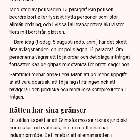
Med stöd av polislagen 13 paragraf kan polisen
beordra bort eller fysiskt flytta personer som stör
allmän ordning, och i vissa fall transportera aktivister
flera mil bort från platsen.
– Bara idag (tisdag, 5 augusti reds. anm.) har det skett
åtta avlägsnanden, enligt polislagen 13 paragraf. Om
personerna vägrar att följa order och det olaga intrånget
fortsätter, kan de gripas misstänkta för brott, säger hon.
Samtidigt menar Anna-Lena Mann att polisens uppgift
är att vara opartisk, att följa lagstiftningen och att
navigera i den juridiska och moraliska komplexiteten i
frågan.
Rätten har sina gränser
En sådan aspekt är att Grimsås mosse räknas juridiskt
som natur- och våtmark, inte som ett inhägnat
industriområde. Det innebär att allemansrätten i