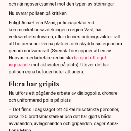
och näringsverksamhet mot den typen av störningar.
Nu svarar polisen på kritiken.
Enligt Anna-Lena Mann, polisinspektör vid
kommunikationsavdelningen i region Väst, har
verksamhetsutövaren, eller dennes ordningsvakter, rätt
att be personer lämna platsen och skydda sin egendom
genom nödvärnsrätt (Svensk Torv uppger att en av
Neovas medarbetare redan ska
ha gjort ett eget
ingripande
mot aktivister på plats). Utöver det har
polisen egna befogenheter att agera.
Flera har gripits
Nu utförs ett pågående arbete av dialogpolis, drönare
och uniformerad polis på plats.
– Det finns i dagsläget ett 40-tal misstänkta personer,
cirka 120 brottsmisstankar och det har gjorts både
avvisanden, avlägsnanden och gripanden, säger Anna-
Lena Mann.