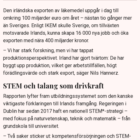
IKEM vill nu att Sverige satsar på utbildning, FoU-avdrag
Den irländska exporten av läkemedel uppgår i dag till
och offensiv industripolitik för att hänga med Irland.
omkring 100 miljarder euro om året – nästan tio gånger mer
än Sveriges. Enligt IKEM skulle Sverige, om tillväxten
motsvarade Irlands, kunna skapa 16 000 nya jobb och öka
exporten med nära 400 miljarder kronor.
– Vi har stark forskning, men vi har tappat
produktionsperspektivet. Irland har gjort tvärtom: De har
byggt upp produktion, vilket ger arbetstillfällen, högt
förädlingsvärde och stark export, säger Nils Hannerz.
STEM och talang som drivkraft
Rapporten lyfter fram utbildningssystemet som den kanske
viktigaste förklaringen till Irlands framgång. Regeringen i
Dublin har sedan 2017 haft en nationell STEM*-strategi –
med fokus på naturvetenskap, teknik och matematik – från
grundskola till universitet.
– Två saker sticker ut: kompetensförsörjningen och STEM-