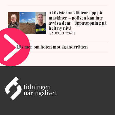
Aktivisterna klättrar upp på
maskiner – polisen kan inte
avvisa dem: ”Upptrappning på
helt ny nivå”
3 AUGUSTI 2026 |
Läs mer om hoten mot äganderätten