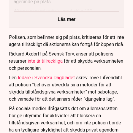
agerande på plats.
40 personer misstänks med cirka 120
brottsmisstankar kopplade.
Läs mer
Polisen använder drönare och uniformerad polis
för att dokumentera bevis.
Polisen, som befinner sig på plats, kritiseras för att inte
agera tillräckligt då aktionerna kan fortgå för öppen ridå.
Samtidigt är polisarbetet komplext när det gäller
att navigera juridiska rättigheter och gränser.
Rickard Axdorff på Svensk Torv, anser att polisens
resurser
inte är tillräckliga
för att skydda verksamheten
och personalen.
I en
ledare i Svenska Dagbladet
skrev Tove Lifvendahl
att polisen ”behöver utveckla sina metoder för att
skydda tillståndsgivna verksamheter” mot sabotage,
och varnade för att det annars råder ”djungelns lag”.
På sociala medier ifrågasätts det om allemansrätten
bör ge utrymme för aktivister att blockera en
tillståndsgiven verksamhet, och om inte polisen borde
ha en tydligare skyldighet att skydda privat egendom