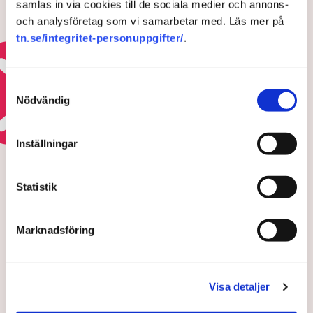
samlas in via cookies till de sociala medier och annons-
Konjunkturinstitutet: Nytt lyft i
och analysföretag som vi samarbetar med. Läs mer på
ekonomin – starkare läge än
normalt
tn.se/integritet-personuppgifter/
.
30 JULI 2026 |
Samtyckesval
Läs mer om den svenska konjunkturen
Nödvändig
HOTEN MOT ÄGANDERÄTTEN
Inställningar
Polisens svar efter sabotagen i
Grimsås: ”Flera har gripits
Statistik
och avlägsnats”
Marknadsföring
Visa detaljer