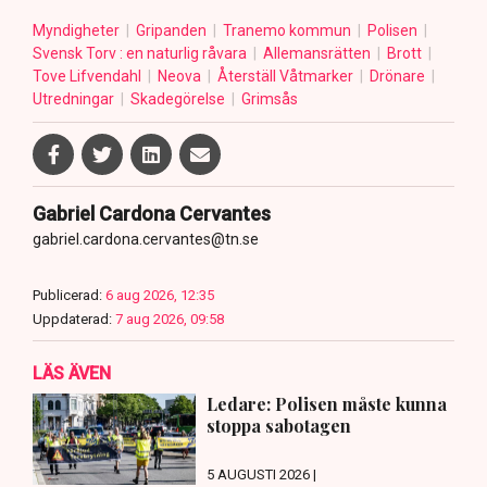
Myndigheter
Gripanden
Tranemo kommun
Polisen
Svensk Torv : en naturlig råvara
Allemansrätten
Brott
Tove Lifvendahl
Neova
Återställ Våtmarker
Drönare
Utredningar
Skadegörelse
Grimsås
Gabriel Cardona Cervantes
gabriel.cardona.cervantes@tn.se
Publicerad:
6 aug 2026, 12:35
Uppdaterad:
7 aug 2026, 09:58
LÄS ÄVEN
Ledare: Polisen måste kunna
stoppa sabotagen
5 AUGUSTI 2026 |