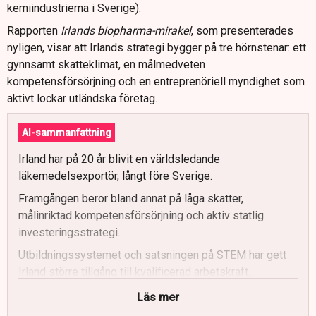
kemiindustrierna i Sverige).
Rapporten
Irlands biopharma-mirakel
, som presenterades
nyligen, visar att Irlands strategi bygger på tre hörnstenar: ett
gynnsamt skatteklimat, en målmedveten
kompetensförsörjning och en entreprenöriell myndighet som
aktivt lockar utländska företag.
AI-sammanfattning
Irland har på 20 år blivit en världsledande
läkemedelsexportör, långt före Sverige.
Framgången beror bland annat på låga skatter,
målinriktad kompetensförsörjning och aktiv statlig
investeringsstrategi.
Utbildningssystemet och satsningen på STEM har gett
Irland större tillgång till kvalificerad arbetskraft.
Skattepolitiken och statligt stöd till forskning lockar
Läs mer
internationella företag till Irland.