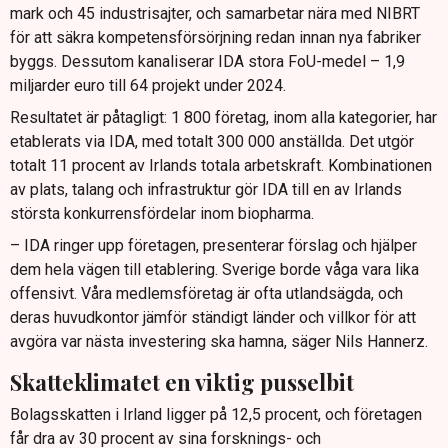
mark och 45 industrisajter, och samarbetar nära med NIBRT
för att säkra kompetensförsörjning redan innan nya fabriker
byggs. Dessutom kanaliserar IDA stora FoU-medel – 1,9
miljarder euro till 64 projekt under 2024.
Resultatet är påtagligt: 1 800 företag, inom alla kategorier, har
etablerats via IDA, med totalt 300 000 anställda. Det utgör
totalt 11 procent av Irlands totala arbetskraft. Kombinationen
av plats, talang och infrastruktur gör IDA till en av Irlands
största konkurrensfördelar inom biopharma.
– IDA ringer upp företagen, presenterar förslag och hjälper
dem hela vägen till etablering. Sverige borde våga vara lika
offensivt. Våra medlemsföretag är ofta utlandsägda, och
deras huvudkontor jämför ständigt länder och villkor för att
avgöra var nästa investering ska hamna, säger Nils Hannerz.
Skatteklimatet en viktig pusselbit
Bolagsskatten i Irland ligger på 12,5 procent, och företagen
får dra av 30 procent av sina forsknings- och