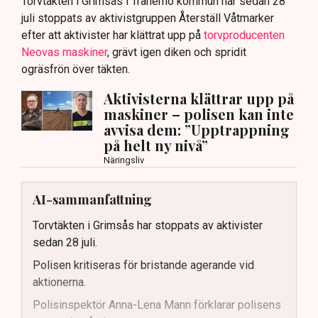
Torvtäkten i Grimsås i Tranemo kommun har sedan 28
juli stoppats av aktivistgruppen Återställ Våtmarker
efter att aktivister har klättrat upp på
torvproducenten
Neovas maskiner
, grävt igen diken och spridit
ogräsfrön över täkten.
Aktivisterna klättrar upp på
maskiner – polisen kan inte
avvisa dem: ”Upptrappning
på helt ny nivå”
Näringsliv
AI-sammanfattning
Torvtäkten i Grimsås har stoppats av aktivister
sedan 28 juli.
Polisen kritiseras för bristande agerande vid
aktionerna.
Polisinspektör Anna-Lena Mann förklarar polisens