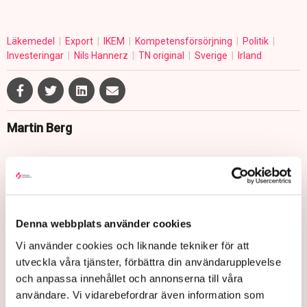
Läkemedel
Export
IKEM
Kompetensförsörjning
Politik
Investeringar
Nils Hannerz
TN original
Sverige
Irland
Martin Berg
Publicerad:
7 okt 2025, 14:46
Uppdaterad:
3 dec 2025, 14:53
LÄS ÄVEN
Denna webbplats använder cookies
Konkurserna ökar igen
Vi använder cookies och liknande tekniker för att
utveckla våra tjänster, förbättra din användarupplevelse
3 AUGUSTI 2026 |
och anpassa innehållet och annonserna till våra
användare. Vi vidarebefordrar även information som