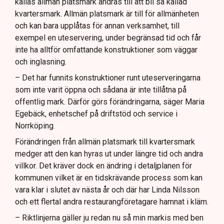
kallas allmän platsmark ändras till att bli så kallad
kvartersmark. Allmän platsmark är till för allmänheten
och kan bara upplåtas för annan verksamhet, till
exempel en uteservering, under begränsad tid och får
inte ha alltför omfattande konstruktioner som väggar
och inglasning.
– Det har funnits konstruktioner runt uteserveringarna
som inte varit öppna och sådana är inte tillåtna på
offentlig mark. Därför görs förändringarna, säger Maria
Egebäck, enhetschef på driftstöd och service i
Norrköping.
Förändringen från allmän platsmark till kvartersmark
medger att den kan hyras ut under längre tid och andra
villkor. Det kräver dock en ändring i detaljplanen för
kommunen vilket är en tidskrävande process som kan
vara klar i slutet av nästa år och där har Linda Nilsson
och ett flertal andra restaurangföretagare hamnat i kläm.
– Riktlinjerna gäller ju redan nu så min markis med ben