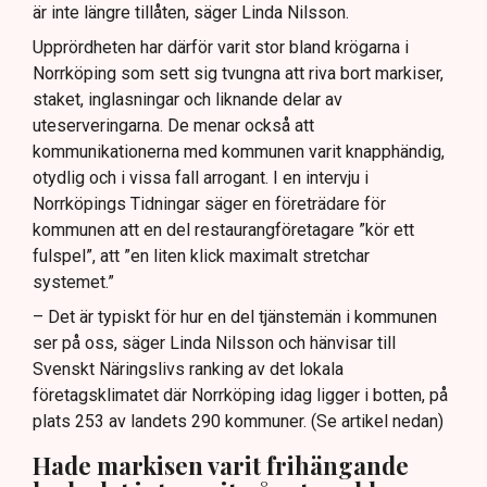
är inte längre tillåten, säger Linda Nilsson.
Upprördheten har därför varit stor bland krögarna i
Norrköping som sett sig tvungna att riva bort markiser,
staket, inglasningar och liknande delar av
uteserveringarna. De menar också att
kommunikationerna med kommunen varit knapphändig,
otydlig och i vissa fall arrogant. I en intervju i
Norrköpings Tidningar säger en företrädare för
kommunen att en del restaurangföretagare ”kör ett
fulspel”, att ”en liten klick maximalt stretchar
systemet.”
– Det är typiskt för hur en del tjänstemän i kommunen
ser på oss, säger Linda Nilsson och hänvisar till
Svenskt Näringslivs ranking av det lokala
företagsklimatet där Norrköping idag ligger i botten, på
plats 253 av landets 290 kommuner. (Se artikel nedan)
Hade markisen varit frihängande