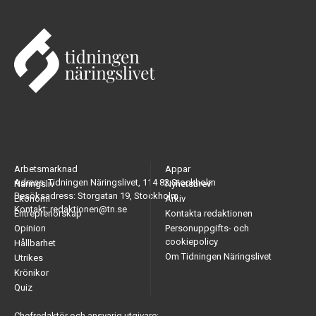
Arbetsmarknad
Appar
Adress: Tidningen Näringslivet, 114 82 Stockholm
Näringsliv
Nyhetsbrev
Besöksadress: Storgatan 19, Stockholm
Ekonomi
Arkiv
Kontakt: redaktionen@tn.se
Entreprenörskap
Kontakta redaktionen
Opinion
Personuppgifts- och
cookiepolicy
Hållbarhet
Om Tidningen Näringslivet
Utrikes
Krönikor
Quiz
Chefredaktör och ansvarig utgivare: