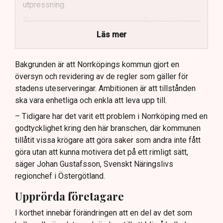
utpressning.
Flera krögare kritiserar kommunen för otydlig
kommunikation.
Läs mer
Kommunen vill skapa enhetliga regler för
uteserveringar.
Bakgrunden är att Norrköpings kommun gjort en
översyn och revidering av de regler som gäller för
Lindas Kula ställer in uteserveringen för
stadens uteserveringar. Ambitionen är att tillstånden
sommaren.
ska vara enhetliga och enkla att leva upp till.
– Tidigare har det varit ett problem i Norrköping med en
godtycklighet kring den här branschen, där kommunen
tillåtit vissa krögare att göra saker som andra inte fått
göra utan att kunna motivera det på ett rimligt sätt,
säger Johan Gustafsson, Svenskt Näringslivs
regionchef i Östergötland.
Upprörda företagare
I korthet innebär förändringen att en del av det som