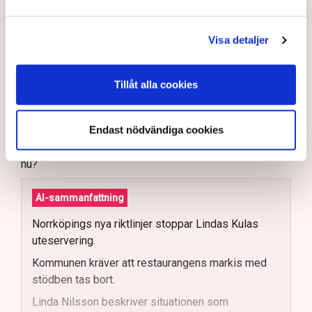
uteserveringarna i staden. När restaurangföretagaren
Linda Nilsson i mars ansökte om att för tredje
Visa detaljer
sommaren i rad komplettera restaurangen Lindas Kula
med en uteservering, blev det stopp: Markisen måste
bort, annars inget tillstånd, trots att den har funnits på
Tillåt alla cookies
plats i över tio år, har ett bygglov från 2015 och är
godkänd sedan 2018.
Endast nödvändiga cookies
– Dessutom har jag ju haft den över uteserveringen de
två senaste somrarna, så hur kan det bli ett problem
nu?
AI-sammanfattning
Norrköpings nya riktlinjer stoppar Lindas Kulas
uteservering.
Kommunen kräver att restaurangens markis med
stödben tas bort.
Linda Nilsson beskriver situationen som