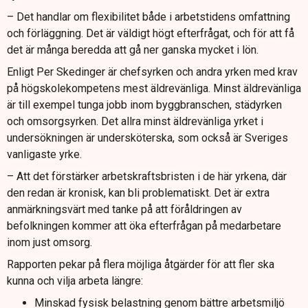
– Det handlar om flexibilitet både i arbetstidens omfattning
och förläggning. Det är väldigt högt efterfrågat, och för att få
det är många beredda att gå ner ganska mycket i lön.
Enligt Per Skedinger är chefsyrken och andra yrken med krav
på högskolekompetens mest äldrevänliga. Minst äldrevänliga
är till exempel tunga jobb inom byggbranschen, städyrken
och omsorgsyrken. Det allra minst äldrevänliga yrket i
undersökningen är undersköterska, som också är Sveriges
vanligaste yrke.
– Att det förstärker arbetskraftsbristen i de här yrkena, där
den redan är kronisk, kan bli problematiskt. Det är extra
anmärkningsvärt med tanke på att föråldringen av
befolkningen kommer att öka efterfrågan på medarbetare
inom just omsorg.
Rapporten pekar på flera möjliga åtgärder för att fler ska
kunna och vilja arbeta längre:
Minskad fysisk belastning genom bättre arbetsmiljö