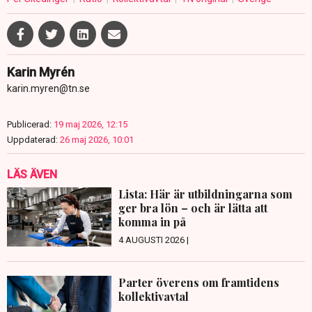
Karin Myrén
karin.myren@tn.se
Publicerad:
19 maj 2026, 12:15
Uppdaterad:
26 maj 2026, 10:01
LÄS ÄVEN
Lista: Här är utbildningarna som
ger bra lön – och är lätta att
komma in på
4 AUGUSTI 2026 |
Parter överens om framtidens
kollektivavtal