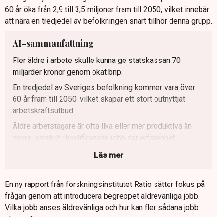
60 år öka från 2,9 till 3,5 miljoner fram till 2050, vilket innebär
att nära en tredjedel av befolkningen snart tillhör denna grupp.
AI-sammanfattning
Fler äldre i arbete skulle kunna ge statskassan 70
miljarder kronor genom ökat bnp.
En tredjedel av Sveriges befolkning kommer vara över
60 år fram till 2050, vilket skapar ett stort outnyttjat
arbetskraftsutbud.
Äldre arbetstagare är ofta lika eller mer produktiva än
yngre, särskilt i kvalificerade jobb där erfarenhet
värderas högt.
Läs mer
Chefsyrken och akademiska jobb är mest äldrevänliga
medan tunga omsorgsyrken som undersköterska är
En ny rapport från forskningsinstitutet Ratio sätter fokus på
minst lämpade.
frågan genom att introducera begreppet äldrevänliga jobb.
Flexibilitet i arbetstid och schemaläggning är det äldre
Vilka jobb anses äldrevänliga och hur kan fler sådana jobb
värderar högst, många är beredda att gå ner i lön för