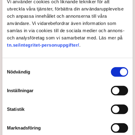
Vi använder cookies och liknande tekniker för att
utveckla våra tjänster, förbättra din användarupplevelse
och anpassa innehållet och annonserna till våra
användare. Vi vidarebefordrar även information som
”Riktlinjerna gäller ju redan nu så min markis med ben är inte
samlas in via cookies till de sociala medier och annons-
längre tillåten”, säger Linda Nilsson som driver Lindas Kula i
och analysföretag som vi samarbetar med. Läs mer på
Norrköping. Bild: Privat
tn.se/integritet-personuppgifter/
.
Uteserveringen skulle ha öppnat i
början av sommaren, för tredje året i
Samtyckesval
Nödvändig
rad. Men kommunens plötsligt ändrade
riktlinjer satte stopp. ”Noll förståelse
för företagare”, säger
Inställningar
restaurangföretagaren Linda Nilsson i
Norrköping till TN.
Statistik
En markis med fyra ben. Den har hamnat i centrum när
Marknadsföring
Norrköpings kommun ändrat sina policys för