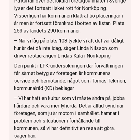
På kartan över det lokala företagsklimatet i Sverige
lyser det fortsatt ilsket rött för Norrköping.
Visserligen har kommunen klättrat tio placeringar i
år men är fortsatt förankrad i botten av listan: Plats
253 av landets 290 kommuner.
– När vi låg på plats 108 tyckte vi att det var dåligt,
hur är det då inte idag, säger Linda Nilsson som
driver restaurangen Lindas Kula i Norrköping.
Den punkt i LFK-undersökningen där förvaltningen
får sämst betyg av företagen är kommunens
service och bemötande, något som Tomas Tekmen,
kommunalråd (KD) beklagar.
– Vi har haft en kultur som vi måste ändra på, jobba
hårdare och vara mer lyhörda. Det är alltid synd när
företagen, som ju är motorn i samhället, hamnar i
problem och situationer i förhållande till
kommunen, så vi har definitivt en resa att göra,
säger han.