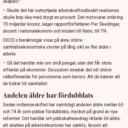
skapas?
detta.
– Skulle det här outnyttjade arbetskraftsutbudet realiseras
Mer flexibla kollektivavtal och individanpassade
skulle bnp öka med drygt en procent. Det motsvarar omkring
lösningar krävs för att fler ska kunna och vilja arbeta
70 miljarder kronor, säger rapportförfattaren Per Skedinger,
längre.
docent i nationalekonomi och knuten till Ratio, till TN.
OECD:s beräkningar visar på ännu större
samhällsekonomiska vinster på lång sikt av fler äldre i
arbete.
– Så det handlar inte om små pengar, utan det får stora
effekter på ekonomin. Dessutom innebär det ett större
välbefinnande för personerna som berörs. Att de känner att
de bidrar till samhället.
Andelen äldre har fördubblats
Sedan millennieskiftet har samtidigt andelen äldre mellan 65
och 74 år som jobbar fördubblats, mycket på grund av nya
reformer. Det handlar om jobbskatteavdrag riktade till äldre,
att skatten på arbetsinkomster har sänkts, liksom att