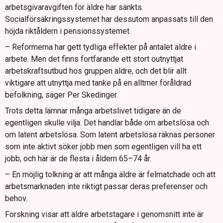
arbetsgivaravgiften för äldre har sänkts.
Socialförsäkringssystemet har dessutom anpassats till den
höjda riktåldern i pensionssystemet.
– Reformerna har gett tydliga effekter på antalet äldre i
arbete. Men det finns fortfarande ett stort outnyttjat
arbetskraftsutbud hos gruppen äldre, och det blir allt
viktigare att utnyttja med tanke på en alltmer föråldrad
befolkning, säger Per Skedinger.
Trots detta lämnar många arbetslivet tidigare än de
egentligen skulle vilja. Det handlar både om arbetslösa och
om latent arbetslösa. Som latent arbetslösa räknas personer
som inte aktivt söker jobb men som egentligen vill ha ett
jobb, och här är de flesta i åldern 65–74 år.
– En möjlig tolkning är att många äldre är felmatchade och att
arbetsmarknaden inte riktigt passar deras preferenser och
behov.
Forskning visar att äldre arbetstagare i genomsnitt inte är