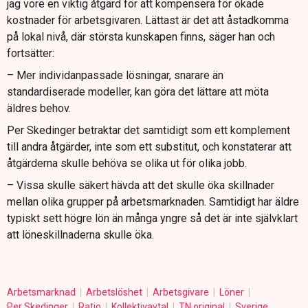
jag vore en viktig åtgärd för att kompensera för ökade
kostnader för arbetsgivaren. Lättast är det att åstadkomma
på lokal nivå, där största kunskapen finns, säger han och
fortsätter:
– Mer individanpassade lösningar, snarare än
standardiserade modeller, kan göra det lättare att möta
äldres behov.
Per Skedinger betraktar det samtidigt som ett komplement
till andra åtgärder, inte som ett substitut, och konstaterar att
åtgärderna skulle behöva se olika ut för olika jobb.
– Vissa skulle säkert hävda att det skulle öka skillnader
mellan olika grupper på arbetsmarknaden. Samtidigt har äldre
typiskt sett högre lön än många yngre så det är inte självklart
att löneskillnaderna skulle öka.
Arbetsmarknad
Arbetslöshet
Arbetsgivare
Löner
Per Skedinger
Ratio
Kollektivavtal
TN original
Sverige