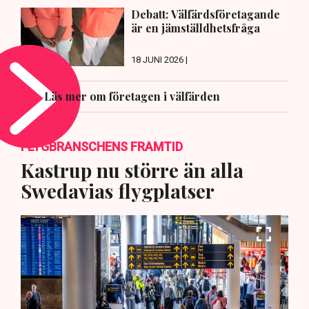
Debatt: Välfärdsföretagande
är en jämställdhetsfråga
18 JUNI 2026 |
Läs mer om företagen i välfärden
FLYGBRANSCHENS FRAMTID
Kastrup nu större än alla
Swedavias flygplatser