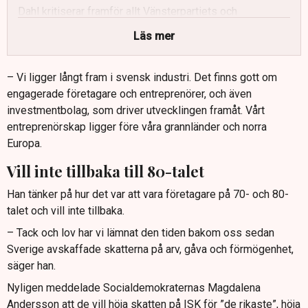
Dahl kritiserar framför allt Vänsterpartiets och
Miljöpartiets retorik om att beskatta rika hårdare, och ser
Läs mer
även Socialdemokraternas signaler som oroande.
Som avskräckande exempel lyfter han Norge, där skärpt
– Vi ligger långt fram i svensk industri. Det finns gott om
förmögenhetsskatt enligt en studie ledde till utflyttning
engagerade företagare och entreprenörer, och även
av entreprenörer och minskad BNP.
investmentbolag, som driver utvecklingen framåt. Vårt
Han varnar också för ökad öppenhet kring privata
entreprenörskap ligger före våra grannländer och norra
förmögenheter och förslag om förmögenhetsregister,
Europa.
som han menar kan trigga kriminalitet.
Vill inte tillbaka till 80-talet
Dahl uppmanar politikerna att värna nuvarande
skattesystem och inte ”beskatta bort” Sveriges starka
Han tänker på hur det var att vara företagare på 70- och 80-
företagsklimat och tillväxt.
talet och vill inte tillbaka.
– Tack och lov har vi lämnat den tiden bakom oss sedan
Sverige avskaffade skatterna på arv, gåva och förmögenhet,
säger han.
Nyligen meddelade Socialdemokraternas Magdalena
Andersson att de vill höja skatten på ISK för ”de rikaste”, höja