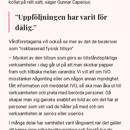
kollat på rätt sätt, säger Gunnar Caperius.
”Uppföljningen har varit för
dålig.”
Vårdföretagarna vill också se mer av det de beskriver
som ”riskbaserad fysisk tillsyn”.
– Mycket av den tillsyn som görs av tillståndspliktiga
verksamheter i dag går ut på att man skickar papper
fram och tillbaka mellan varandra. Vi vill att om IVO
misstänker någonting eller om någon annan myndighet
fått information och meddelat IVO, så ska man åka ut till
verksamheten och prata med berörda personer. Då
skapar man sig ganska snabbt en bild av om det här är
personer som vet vad de håller på med och om
verksamheten är seriös eller oseriös.
I många delar har samhället varit långsamt när det gäller
att känna igen olika brottsupplägg och förstå hur de