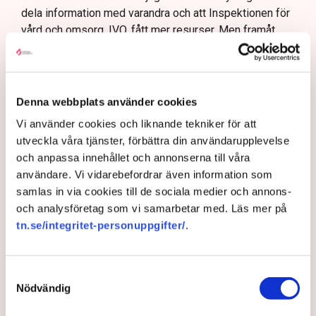
dela information med varandra och att Inspektionen för
Framtida lagstiftning bör möjliggöra kontinuerlig
vård och omsorg, IVO, fått mer resurser. Men framåt
kontroll av anställda inom vården, anser
måste kontrollverksamheten och uppföljningen fungera
Vårdföretagarna.
bättre än den har gjort hittills, anser Gunnar Caperius.
– Det är superviktigt att stoppa de oseriösa och
Denna webbplats använder cookies
kriminella aktörerna. Vi ska erbjuda god vård och hög
kvalitet och då är det förstås jätteviktigt att få bort den
Vi använder cookies och liknande tekniker för att
oseriösa konkurrensen som finns i vissa delar. Det är
utveckla våra tjänster, förbättra din användarupplevelse
jätteviktigt både för verksamheten och förtroendet för
och anpassa innehållet och annonserna till våra
branschen. Som alla andra vill vi ju att skattepengarna
användare. Vi vidarebefordrar även information som
ska gå till det som de är avsedda för och göra största
samlas in via cookies till de sociala medier och annons-
möjliga nytta, säger han till TN.
och analysföretag som vi samarbetar med. Läs mer på
tn.se/integritet-personuppgifter/
.
”Det har funnits verksamheter
som har drivits av kriminella
Samtyckesval
som man hade kunnat stoppa
Nödvändig