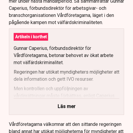
mer under nästa mandatperiod. Så sammanfattar Gunnar
Caperius, förbundsdirektör för arbetsgivar- och
branschorganisationen Vårdföretagarna, läget i den
pågående kampen mot välfärdskriminaliteten.
Artikeln i korthet
Gunnar Caperius, förbundsdirektör för
Vårdföretagarna, betonar behovet av ökat arbete
mot välfärdskriminalitet.
Regeringen har utökat myndigheters möjligheter att
dela information och gett IVO resurser.
Men kontrollen och uppföljningen av
vårdinrättningar måste förbättras, enligt Caperius.
Vårdföretagarna vill se skärpta
Läs mer
bakgrundskontroller och mer fysisk tillsyn.
Stockholms stad ses som ett gott exempel när det
Vårdföretagarna välkomnar att den sittande regeringen
kommer till effektiv kontroll av vårdinrättningar.
bland annat har utökat möjligheterna för myndigheter att