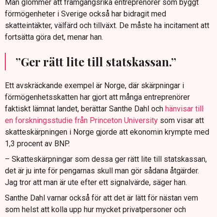
Man glömmer att framgångsrika entreprenörer som byggt
förmögenheter i Sverige också har bidragit med
skatteintäkter, välfärd och tillväxt. De måste ha incitament att
fortsätta göra det, menar han.
”Ger rätt lite till statskassan.”
Ett avskräckande exempel är Norge, där skärpningar i
förmögenhetsskatten har gjort att många entreprenörer
faktiskt lämnat landet, berättar Santhe Dahl och
hänvisar till
en forskningsstudie från Princeton University
som visar att
skatteskärpningen i Norge gjorde att ekonomin krympte med
1,3 procent av BNP.
– Skatteskärpningar som dessa ger rätt lite till statskassan,
det är ju inte för pengarnas skull man gör sådana åtgärder.
Jag tror att man är ute efter ett signalvärde, säger han.
Santhe Dahl varnar också för att det är lätt för nästan vem
som helst att kolla upp hur mycket privatpersoner och