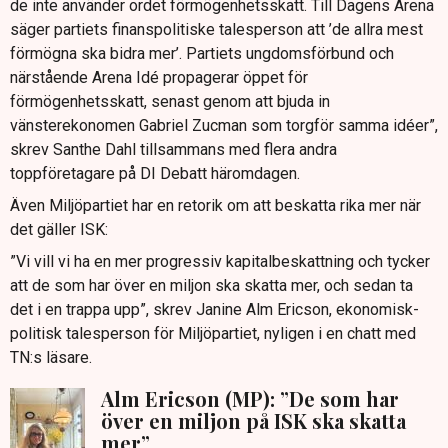
de inte använder ordet förmögenhetsskatt. Till Dagens Arena
säger partiets finanspolitiske talesperson att ’de allra mest
förmögna ska bidra mer’. Partiets ungdomsförbund och
närstående Arena Idé propagerar öppet för
förmögenhetsskatt, senast genom att bjuda in
vänsterekonomen Gabriel Zucman som torgför samma idéer”,
skrev Santhe Dahl tillsammans med flera andra
toppföretagare på DI Debatt häromdagen.
Även Miljöpartiet har en retorik om att beskatta rika mer när
det gäller ISK:
”Vi vill vi ha en mer progressiv kapitalbeskattning och tycker
att de som har över en miljon ska skatta mer, och sedan ta
det i en trappa upp”, skrev Janine Alm Ericson, ekonomisk-
politisk talesperson för Miljöpartiet, nyligen i en chatt med
TN:s läsare.
Alm Ericson (MP): ”De som har
över en miljon på ISK ska skatta
mer”