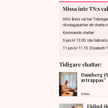
Missa inte TN:s v
Inför årets val har Tidninge
riksdagspartier att chatta 
Kommande chattar:
9 juni kl 13.00: Ida Gabrie
11 juni kl 11.15: Elisabeth 
Tidigare chattar:
Damberg (S)
avtrappas”
Inrikes
Eklind (K