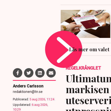
Läs mer om valet
REGELKRÅNGLET
Ultimatum
markisen 
Anders Carlsson
redaktionen@tn.se
uteserver
Publicerad:
5 aug 2026, 11:24
Uppdaterad:
6 aug 2026,
utpressni
10:29