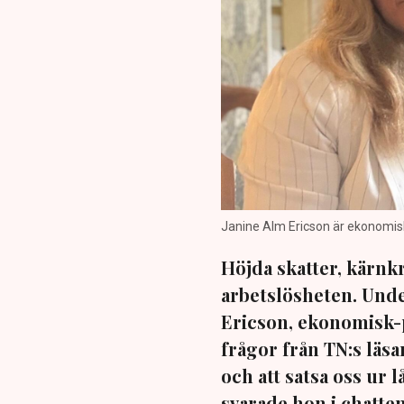
Janine Alm Ericson är ekonomisk-
Höjda skatter, kärn
arbetslösheten. Und
Ericson, ekonomisk-po
frågor från TN:s läsa
och att satsa oss ur
svarade hon i chatten