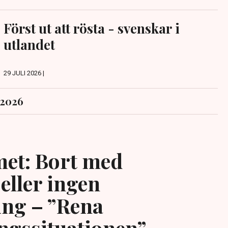
Först ut att rösta - svenskar i
utlandet
29 JULI 2026 |
 2026
et: Bort med
eller ingen
ing – ”Rena
ngssituationen”