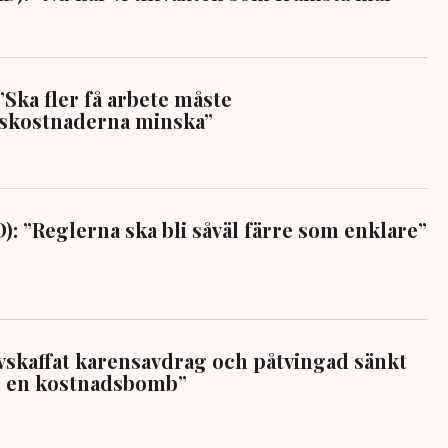
”Ska fler få arbete måste
gskostnaderna minska”
D): ”Reglerna ska bli såväl färre som enklare”
”Avskaffat karensavdrag och påtvingad sänkt
är en kostnadsbomb”