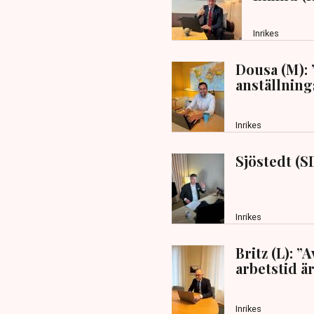
Inrikes
Dousa (M): 
anställnin
Inrikes
Sjöstedt (S
Inrikes
Britz (L): 
arbetstid 
Inrikes