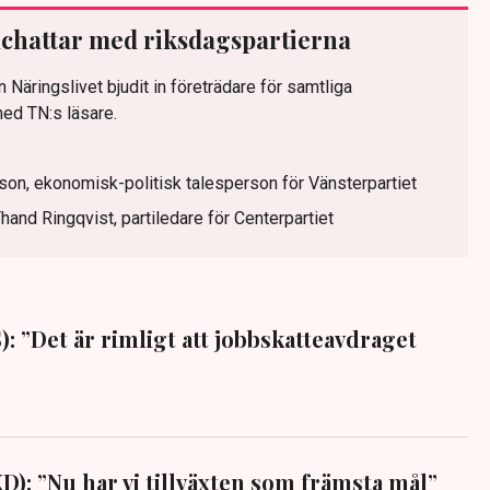
alchattar med riksdagspartierna
n Näringslivet bjudit in företrädare för samtliga
med TN:s läsare.
lsson, ekonomisk-politisk talesperson för Vänsterpartiet
Thand Ringqvist, partiledare för Centerpartiet
: ”Det är rimligt att jobbskatteavdraget
D): ”Nu har vi tillväxten som främsta mål”