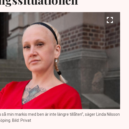
nu så min markis med ben är inte längre tillåten”, säger Linda Nilsson
öping. Bild: Privat