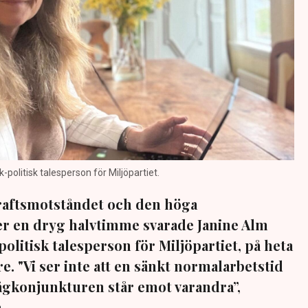
politisk talesperson för Miljöpartiet.
kraftsmotståndet och den höga
er en dryg halvtimme svarade Janine Alm
litisk talesperson för Miljöpartiet, på heta
re. "Vi ser inte att en sänkt normalarbetstid
 lågkonjunkturen står emot varandra”,
.