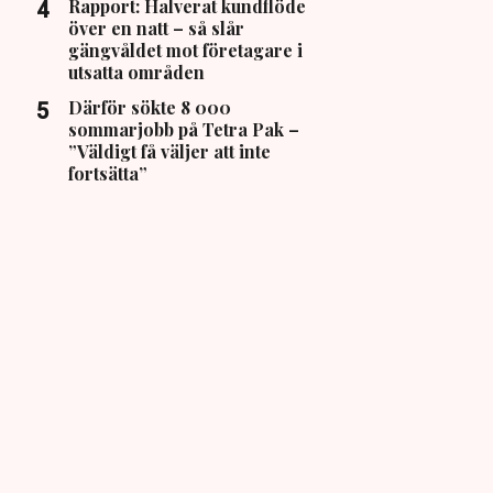
Rapport: Halverat kundflöde
över en natt – så slår
gängvåldet mot företagare i
utsatta områden
Därför sökte 8 000
sommarjobb på Tetra Pak –
”Väldigt få väljer att inte
fortsätta”