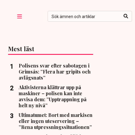
Mest läst
Polisens svar efter sabotagen i
Grimsås: ”Flera har gripits och
avlägsnats”
Aktivisterna klättrar upp på
maskiner – polisen kan inte
avvisa dem: ”Upptrappning på
helt ny nivå”
Ultimatumet: Bort med markisen
eller ingen uteservering –
”Rena utpressningssituationen”