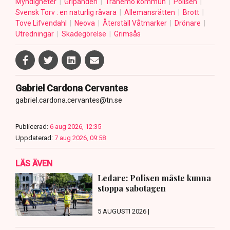
Myndigheter
Gripanden
Tranemo kommun
Polisen
Svensk Torv : en naturlig råvara
Allemansrätten
Brott
Tove Lifvendahl
Neova
Återställ Våtmarker
Drönare
Utredningar
Skadegörelse
Grimsås
Gabriel Cardona Cervantes
gabriel.cardona.cervantes@tn.se
Publicerad:
6 aug 2026, 12:35
Uppdaterad:
7 aug 2026, 09:58
LÄS ÄVEN
Ledare: Polisen måste kunna
stoppa sabotagen
5 AUGUSTI 2026 |