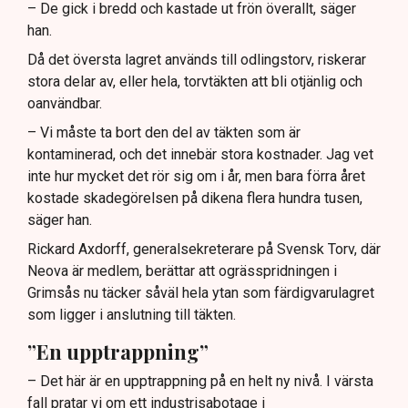
– De gick i bredd och kastade ut frön överallt, säger
han.
Då det översta lagret används till odlingstorv, riskerar
stora delar av, eller hela, torvtäkten att bli otjänlig och
oanvändbar.
– Vi måste ta bort den del av täkten som är
kontaminerad, och det innebär stora kostnader. Jag vet
inte hur mycket det rör sig om i år, men bara förra året
kostade skadegörelsen på dikena flera hundra tusen,
säger han.
Rickard Axdorff, generalsekreterare på Svensk Torv, där
Neova är medlem, berättar att ogrässpridningen i
Grimsås nu täcker såväl hela ytan som färdigvarulagret
som ligger i anslutning till täkten.
”En upptrappning”
– Det här är en upptrappning på en helt ny nivå. I värsta
fall pratar vi om ett industrisabotage i