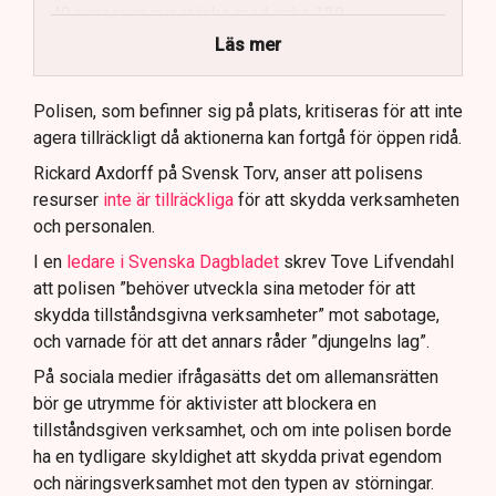
40 personer misstänks med cirka 120
brottsmisstankar kopplade.
Läs mer
Polisen använder drönare och uniformerad polis
för att dokumentera bevis.
Polisen, som befinner sig på plats, kritiseras för att inte
agera tillräckligt då aktionerna kan fortgå för öppen ridå.
Samtidigt är polisarbetet komplext när det gäller
att navigera juridiska rättigheter och gränser.
Rickard Axdorff på Svensk Torv, anser att polisens
resurser
inte är tillräckliga
för att skydda verksamheten
och personalen.
I en
ledare i Svenska Dagbladet
skrev Tove Lifvendahl
att polisen ”behöver utveckla sina metoder för att
skydda tillståndsgivna verksamheter” mot sabotage,
och varnade för att det annars råder ”djungelns lag”.
På sociala medier ifrågasätts det om allemansrätten
bör ge utrymme för aktivister att blockera en
tillståndsgiven verksamhet, och om inte polisen borde
ha en tydligare skyldighet att skydda privat egendom
och näringsverksamhet mot den typen av störningar.