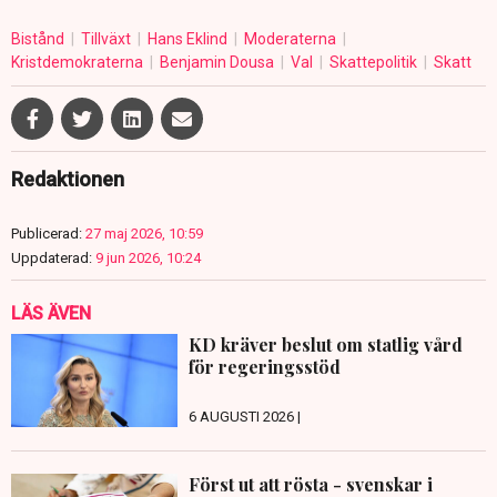
Bistånd
Tillväxt
Hans Eklind
Moderaterna
Kristdemokraterna
Benjamin Dousa
Val
Skattepolitik
Skatt
Redaktionen
Publicerad:
27 maj 2026, 10:59
Uppdaterad:
9 jun 2026, 10:24
LÄS ÄVEN
KD kräver beslut om statlig vård
för regeringsstöd
6 AUGUSTI 2026 |
Först ut att rösta - svenskar i