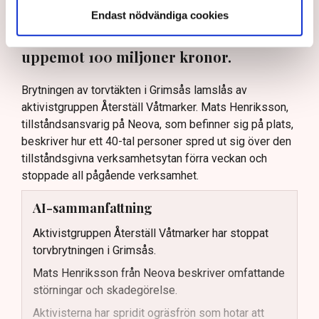
tillståndsansvarig på Neova, till TN. Nu
Endast nödvändiga cookies
varnar branschen för skador på
uppemot 100 miljoner kronor.
Brytningen av torvtäkten i Grimsås lamslås av
aktivistgruppen Återställ Våtmarker. Mats Henriksson,
tillståndsansvarig på Neova, som befinner sig på plats,
beskriver hur ett 40-tal personer spred ut sig över den
tillståndsgivna verksamhetsytan förra veckan och
stoppade all pågående verksamhet.
AI-sammanfattning
Aktivistgruppen Återställ Våtmarker har stoppat
torvbrytningen i Grimsås.
Mats Henriksson från Neova beskriver omfattande
störningar och skadegörelse.
Aktivisterna har spridit ogräsfrön som hotar att