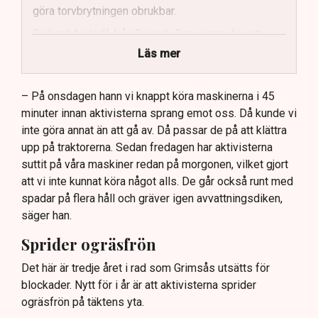
göra torvbrytningen obrukbar.
Rickard Axdorff från Svensk Torv varnar för ett
stort ekonomiskt sabotage.
Läs mer
Dialogpolisen på plats står maktlös inför
aktivisternas handlingar.
– På onsdagen hann vi knappt köra maskinerna i 45
minuter innan aktivisterna sprang emot oss. Då kunde vi
Frågor kvarstår om finansiering av illegal aktivism.
inte göra annat än att gå av. Då passar de på att klättra
upp på traktorerna. Sedan fredagen har aktivisterna
suttit på våra maskiner redan på morgonen, vilket gjort
att vi inte kunnat köra något alls. De går också runt med
spadar på flera håll och gräver igen avvattningsdiken,
säger han.
Sprider ogräsfrön
Det här är tredje året i rad som Grimsås utsätts för
blockader. Nytt för i år är att aktivisterna sprider
ogräsfrön på täktens yta.