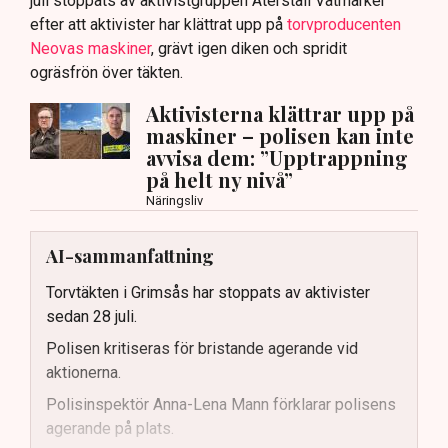
juli stoppats av aktivistgruppen Återställ Våtmarker
efter att aktivister har klättrat upp på
torvproducenten
Neovas maskiner
, grävt igen diken och spridit
ogräsfrön över täkten.
Aktivisterna klättrar upp på
maskiner – polisen kan inte
avvisa dem: ”Upptrappning
på helt ny nivå”
Näringsliv
AI-sammanfattning
Torvtäkten i Grimsås har stoppats av aktivister
sedan 28 juli.
Polisen kritiseras för bristande agerande vid
aktionerna.
Polisinspektör Anna-Lena Mann förklarar polisens
agerande på plats.