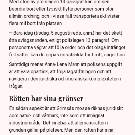
Med stöd av polislagen 13 paragraf kan polisen
beordra bort eller fysiskt flytta personer som stör
allmän ordning, och i vissa fall transportera aktivister
flera mil bort från platsen.
– Bara idag (tisdag, 5 augusti reds. anm.) har det skett
åtta avlägsnanden, enligt polislagen 13 paragraf. Om
personerna vägrar att följa order och det olaga intrånget
fortsätter, kan de gripas misstänkta för brott, säger hon.
Samtidigt menar Anna-Lena Mann att polisens uppgift
är att vara opartisk, att följa lagstiftningen och att
navigera i den juridiska och moraliska komplexiteten i
frågan.
Rätten har sina gränser
En sådan aspekt är att Grimsås mosse räknas juridiskt
som natur- och våtmark, inte som ett inhägnat
industriområde. Det innebär att allemansrätten i
grunden gäller på platsen. Men den rätten har sina