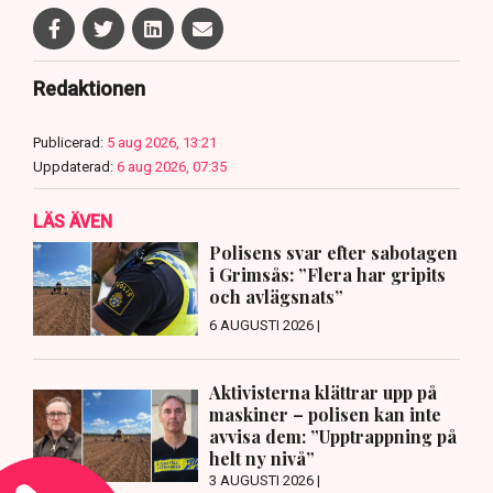
Redaktionen
Publicerad:
5 aug 2026, 13:21
Uppdaterad:
6 aug 2026, 07:35
LÄS ÄVEN
Polisens svar efter sabotagen
i Grimsås: ”Flera har gripits
och avlägsnats”
6 AUGUSTI 2026 |
Aktivisterna klättrar upp på
maskiner – polisen kan inte
avvisa dem: ”Upptrappning på
helt ny nivå”
3 AUGUSTI 2026 |