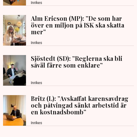
Inrikes
Alm Ericson (MP): ”De som har
över en miljon på ISK ska skatta
mer”
Inrikes
Sjöstedt (SD): ”Reglerna ska bli
såväl färre som enklare”
Inrikes
Britz (L): ”Avskaffat karensavdrag
och påtvingad sänkt arbetstid är
en kostnadsbomb”
Inrikes