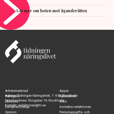
Läs mer om hoten mot äganderätten
Arbetsmarknad
Appar
Adress: Tidningen Näringslivet, 114 82 Stockholm
Näringsliv
Nyhetsbrev
Besöksadress: Storgatan 19, Stockholm
Ekonomi
Arkiv
Kontakt: redaktionen@tn.se
Entreprenörskap
Kontakta redaktionen
Opinion
Personuppgifts- och