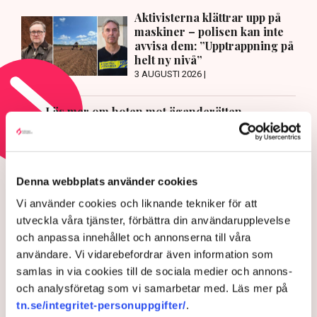
Aktivisterna klättrar upp på
maskiner – polisen kan inte
avvisa dem: ”Upptrappning på
helt ny nivå”
3 AUGUSTI 2026 |
Läs mer om hoten mot äganderätten
HOTEN MOT ÄGANDERÄTTEN
Aktivisterna klättrar upp på
Denna webbplats använder cookies
maskiner – polisen kan inte
Vi använder cookies och liknande tekniker för att
utveckla våra tjänster, förbättra din användarupplevelse
avvisa dem: ”Upptrappning
och anpassa innehållet och annonserna till våra
på helt ny nivå”
användare. Vi vidarebefordrar även information som
samlas in via cookies till de sociala medier och annons-
och analysföretag som vi samarbetar med. Läs mer på
tn.se/integritet-personuppgifter/
.