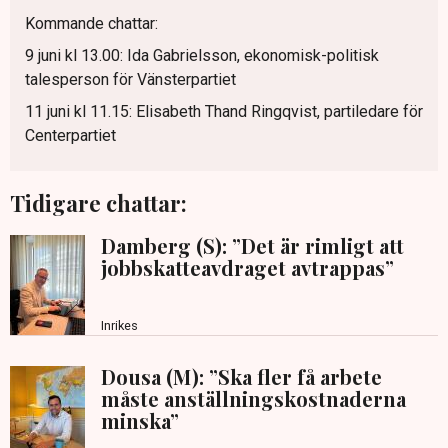
Kommande chattar:
9 juni kl 13.00: Ida Gabrielsson, ekonomisk-politisk
talesperson för Vänsterpartiet
11 juni kl 11.15: Elisabeth Thand Ringqvist, partiledare för
Centerpartiet
Tidigare chattar:
Damberg (S): ”Det är rimligt att
jobbskatteavdraget avtrappas”
Inrikes
Dousa (M): ”Ska fler få arbete
måste anställningskostnaderna
minska”