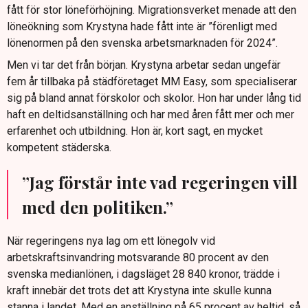
fått för stor löneförhöjning. Migrationsverket menade att den
löneökning som Krystyna hade fått inte är ”förenligt med
lönenormen på den svenska arbetsmarknaden för 2024”.
Men vi tar det från början. Krystyna arbetar sedan ungefär
fem år tillbaka på städföretaget MM Easy, som specialiserar
sig på bland annat förskolor och skolor. Hon har under lång tid
haft en deltidsanställning och har med åren fått mer och mer
erfarenhet och utbildning. Hon är, kort sagt, en mycket
kompetent städerska.
”Jag förstår inte vad regeringen vill
med den politiken.”
När regeringens nya lag om ett lönegolv vid
arbetskraftsinvandring motsvarande 80 procent av den
svenska medianlönen, i dagsläget 28 840 kronor, trädde i
kraft innebär det trots det att Krystyna inte skulle kunna
stanna i landet. Med en anställning på 65 procent av heltid, så