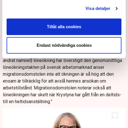
servicebranschen, som lider av kompetensbrist. Han är starkt
kritisk till att Migrationsverket försvårar ytterligare genom att
Visa detaljer
ha synpunkter kopplade till lönenormeringen.
– Migrationsverket bör hålla sig till sitt uppdrag, säger han.
Tillåt alla cookies
Nu har Migrationsverket fått bakläxa. Krystyna valde att med
hjälp av ett juridiskt ombud överklaga Migrationsverkets
Endast nödvändiga cookies
beslut till Migrationsdomstolen. Nyligen kom domen, där
domstolen konstaterar att: ”Även om Krystynas {red har
ändrat namnet} löneökning har överstigit den genomsnittliga
löneökningstakten på svensk arbetsmarknad anser
migrationsdomstolen inte att ökningen är så hög att den
ensam är tillräcklig för att avslå hennes ansökan om
arbetstillstånd. Migrationsdomstolen noterar också att
löneökningen har skett när Krystyna har gått från en deltids-
till en heltidsanställning.”