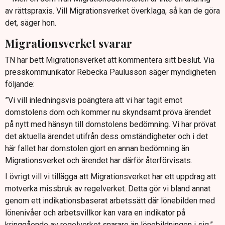
av rättspraxis. Vill Migrationsverket överklaga, så kan de göra
det, säger hon.
Migrationsverket svarar
TN har bett Migrationsverket att kommentera sitt beslut. Via
presskommunikatör Rebecka Paulusson säger myndigheten
följande:
”Vi vill inledningsvis poängtera att vi har tagit emot
domstolens dom och kommer nu skyndsamt pröva ärendet
på nytt med hänsyn till domstolens bedömning. Vi har prövat
det aktuella ärendet utifrån dess omständigheter och i det
här fallet har domstolen gjort en annan bedömning än
Migrationsverket och ärendet har därför återförvisats.
I övrigt vill vi tillägga att Migrationsverket har ett uppdrag att
motverka missbruk av regelverket. Detta gör vi bland annat
genom ett indikationsbaserat arbetssätt där lönebilden med
lönenivåer och arbetsvillkor kan vara en indikator på
kringgående av regelverket snarare än lönebildningen i sig.”