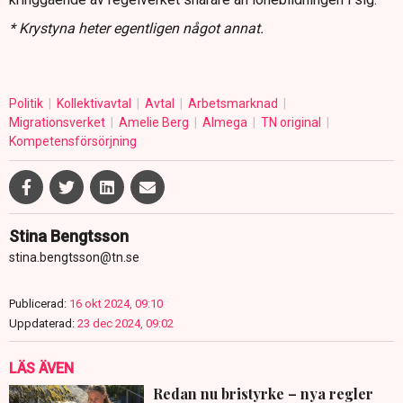
* Krystyna heter egentligen något annat.
Politik
Kollektivavtal
Avtal
Arbetsmarknad
Migrationsverket
Amelie Berg
Almega
TN original
Kompetensförsörjning
Stina Bengtsson
stina.bengtsson@tn.se
Publicerad:
16 okt 2024, 09:10
Uppdaterad:
23 dec 2024, 09:02
LÄS ÄVEN
Redan nu bristyrke – nya regler