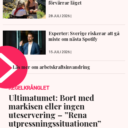
förvärrar läget
28 JULI 2026 |
Experter: Sverige riskerar att gå
miste om nästa Spotify
15 JULI 2026 |
Läs mer om arbetskraftsinvandring
REGELKRÅNGLET
Ultimatumet: Bort med
markisen eller ingen
uteservering – ”Rena
utpressningssituationen”