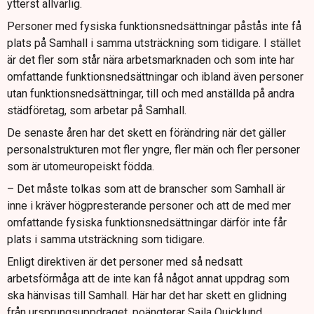
ytterst allvarlig.
Personer med fysiska funktionsnedsättningar påstås inte få
plats på Samhall i samma utsträckning som tidigare. I stället
är det fler som står nära arbetsmarknaden och som inte har
omfattande funktionsnedsättningar och ibland även personer
utan funktionsnedsättningar, till och med anställda på andra
städföretag, som arbetar på Samhall.
De senaste åren har det skett en förändring när det gäller
personalstrukturen mot fler yngre, fler män och fler personer
som är utomeuropeiskt födda.
– Det måste tolkas som att de branscher som Samhall är
inne i kräver högpresterande personer och att de med mer
omfattande fysiska funktionsnedsättningar därför inte får
plats i samma utsträckning som tidigare.
Enligt direktiven är det personer med så nedsatt
arbetsförmåga att de inte kan få något annat uppdrag som
ska hänvisas till Samhall. Här har det har skett en glidning
från ursprungsuppdraget, poängterar Saila Quicklund.