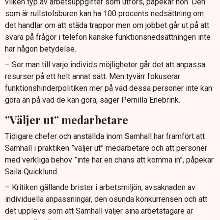
vilken typ av arbetsuppgifter som utförs, påpekar hon. Den
som är rullstolsburen kan ha 100 procents nedsättning om
det handlar om att städa trappor men om jobbet går ut på att
svara på frågor i telefon kanske funktionsnedsättningen inte
har någon betydelse.
– Ser man till varje individs möjligheter går det att anpassa
resurser på ett helt annat sätt. Men tyvärr fokuserar
funktionshinderpolitiken mer på vad dessa personer inte kan
göra än på vad de kan göra, säger Pernilla Enebrink.
”Väljer ut” medarbetare
Tidigare chefer och anställda inom Samhall har framfört att
Samhall i praktiken ”väljer ut” medarbetare och att personer
med verkliga behov ”inte har en chans att komma in”, påpekar
Saila Quicklund.
– Kritiken gällande brister i arbetsmiljön, avsaknaden av
individuella anpassningar, den osunda konkurrensen och att
det upplevs som att Samhall väljer sina arbetstagare är