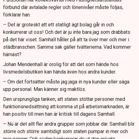
förbund där avtalade regler och lönenivåer måste följas,
förklarar han.
– Det är groteskt att ett statligt ägt bolag går in och
konkurrerar ut oss! Och det är ju inte bara jag som drabbats
på det här viset. Samhall håller på att ta över mer och mer i
städbranschen. Samma sak gäller tvätterierna. Vad kommer
härnäst?
Johan Mendenhall är orolig för att det som hände hos
livsmedelsbutiken kan hända även hos andra kunder.
– Om det fortsätter måste jag jaga in nya kunder eller säga
upp personal. Man känner sig maktlös.
Den ursprungliga tanken, att staten stöttar personer med
funktionsnedsättning att komma ut på arbetsmarknaden, är
han positiv till men han är kritisk till dagens Samhall.
– Nu är det allt fler andra grupper som jobbar där. Samhall blir
större och större samtidigt som staten pumpar in mer och
mer pengar. Och sedan konkurrerar de ut den privata