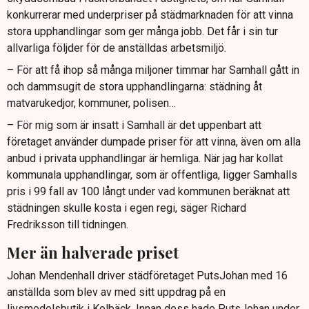
konkurrerar med underpriser på städmarknaden för att vinna
stora upphandlingar som ger många jobb. Det får i sin tur
allvarliga följder för de anställdas arbetsmiljö.
– För att få ihop så många miljoner timmar har Samhall gått in
och dammsugit de stora upphandlingarna: städning åt
matvarukedjor, kommuner, polisen…
– För mig som är insatt i Samhall är det uppenbart att
företaget använder dumpade priser för att vinna, även om alla
anbud i privata upphandlingar är hemliga. När jag har kollat
kommunala upphandlingar, som är offentliga, ligger Samhalls
pris i 99 fall av 100 långt under vad kommunen beräknat att
städningen skulle kosta i egen regi, säger Richard
Fredriksson till tidningen.
Mer än halverade priset
Johan Mendenhall driver städföretaget PutsJohan med 16
anställda som blev av med sitt uppdrag på en
livsmedelsbutik i Kolbäck. Innan dess hade PutsJohan under