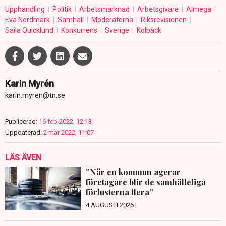
Upphandling
Politik
Arbetsmarknad
Arbetsgivare
Almega
Eva Nordmark
Samhall
Moderaterna
Riksrevisionen
Saila Quicklund
Konkurrens
Sverige
Kolbäck
Karin Myrén
karin.myren@tn.se
Publicerad:
16 feb 2022, 12:13
Uppdaterad:
2 mar 2022, 11:07
LÄS ÄVEN
”När en kommun agerar
företagare blir de samhälleliga
förlusterna flera”
4 AUGUSTI 2026 |