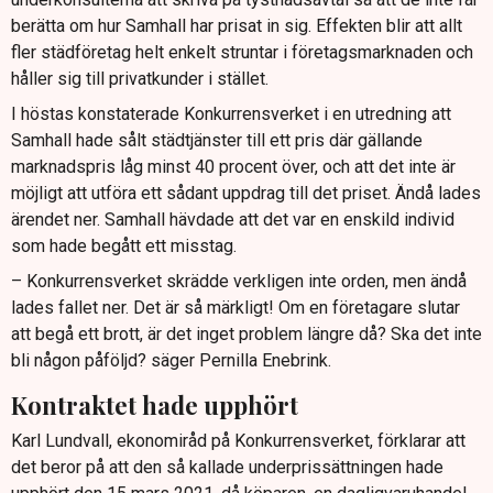
berätta om hur Samhall har prisat in sig. Effekten blir att allt
fler städföretag helt enkelt struntar i företagsmarknaden och
håller sig till privatkunder i stället.
I höstas konstaterade Konkurrensverket i en utredning att
Samhall hade sålt städtjänster till ett pris där gällande
marknadspris låg minst 40 procent över, och att det inte är
möjligt att utföra ett sådant uppdrag till det priset. Ändå lades
ärendet ner. Samhall hävdade att det var en enskild individ
som hade begått ett misstag.
– Konkurrensverket skrädde verkligen inte orden, men ändå
lades fallet ner. Det är så märkligt! Om en företagare slutar
att begå ett brott, är det inget problem längre då? Ska det inte
bli någon påföljd? säger Pernilla Enebrink.
Kontraktet hade upphört
Karl Lundvall, ekonomiråd på Konkurrensverket, förklarar att
det beror på att den så kallade underprissättningen hade