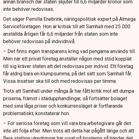
annan bransch där staten skjuter till 6,6 miljarder kronor som
inte behöver redovisas.
Det säger Pernilla Enebrink, näringspolitisk expert på Almega
Serviceföretagen. Hon är kritisk till att Samhall med 25 000
anställda årligen får 6,6 miljarder från staten som inte
behöver redovisas på individnivå.
– Det finns ingen transparens kring vad pengarna används till.
Men när ett privat företag anställer någon med stöd kopplat
till sig kräver staten att det redovisas per individ. Ett företag
får aldrig bara en klumpsumma, på det sätt som Samhall får.
Vissa insatser ska till och med redovisas per timme.
Trots att Samhall under många år har fått kritik mot att dumpa
priserna, främst i städupphandlingar, så fortsätter bolaget
med sina låga priser och konkurrensläget är fortfarande
problematiskt, konstaterar hon.
– För seriösa företag som vill vara bra arbetsgivare går det
inte att följa efter. Men trots att detta har pågått länge och att
flera statliga utredningar har visat på bristerna så händer det