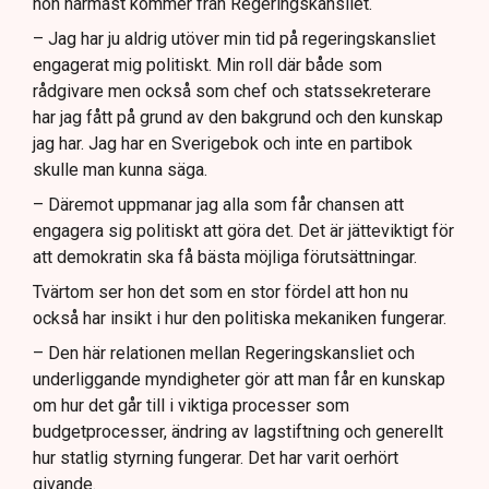
hon närmast kommer från Regeringskansliet.
– Jag har ju aldrig utöver min tid på regeringskansliet
engagerat mig politiskt. Min roll där både som
rådgivare men också som chef och statssekreterare
har jag fått på grund av den bakgrund och den kunskap
jag har. Jag har en Sverigebok och inte en partibok
skulle man kunna säga.
– Däremot uppmanar jag alla som får chansen att
engagera sig politiskt att göra det. Det är jätteviktigt för
att demokratin ska få bästa möjliga förutsättningar.
Tvärtom ser hon det som en stor fördel att hon nu
också har insikt i hur den politiska mekaniken fungerar.
– Den här relationen mellan Regeringskansliet och
underliggande myndigheter gör att man får en kunskap
om hur det går till i viktiga processer som
budgetprocesser, ändring av lagstiftning och generellt
hur statlig styrning fungerar. Det har varit oerhört
givande.