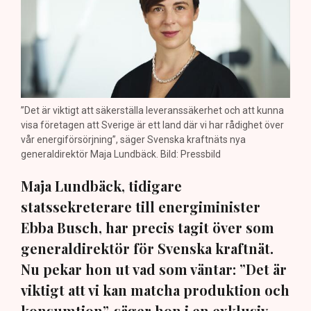
”Det är viktigt att säkerställa leveranssäkerhet och att kunna
visa företagen att Sverige är ett land där vi har rådighet över
vår energiförsörjning”, säger Svenska kraftnäts nya
generaldirektör Maja Lundbäck. Bild: Pressbild
Maja Lundbäck, tidigare
statssekreterare till energiminister
Ebba Busch, har precis tagit över som
generaldirektör för Svenska kraftnät.
Nu pekar hon ut vad som väntar: ”Det är
viktigt att vi kan matcha produktion och
konsumtion”, säger hon i en exklusiv