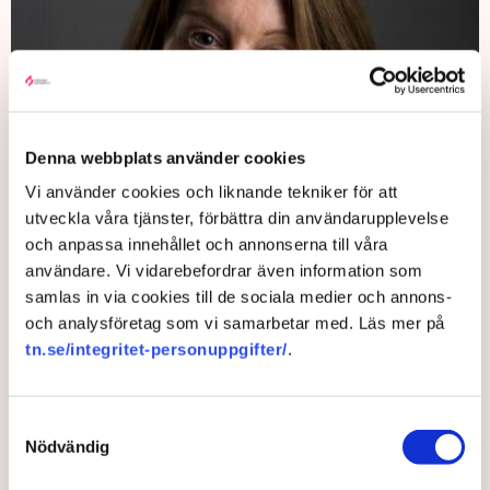
Denna webbplats använder cookies
Vi använder cookies och liknande tekniker för att
”Att vi väljer att granska Samhall har olika bevekelsegrunder men
utveckla våra tjänster, förbättra din användarupplevelse
det är en samlad bedömning som vi gör”, säger Riksrevisionens
och anpassa innehållet och annonserna till våra
Kristina Lovén Seldén. Bild: Riksrevisionen
användare. Vi vidarebefordrar även information som
samlas in via cookies till de sociala medier och annons-
Riksrevisionen kommer sannolikt också att titta på
och analysföretag som vi samarbetar med. Läs mer på
finansieringsmodellen.
tn.se/integritet-personuppgifter/
.
– Det rör sig om stora belopp och det är viktigt att pengarna
går till det som de är avsedda för.
Samtyckesval
Även om Samhall har varit i blickfånget de senaste åren är
Nödvändig
frågan om hur effektivt bolaget fungerar långt ifrån ny.