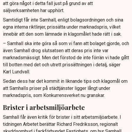
att göra något i detta fall just på grund av att
säljverksamheten har upphört.
Samtidigt får inte Samhall, enligt bolagsordningen och sina
egna interna riktlinjer, prissätta under marknadspris, vilket
innebär att den som lämnade in klagomålet hade rätt i sak.
– Samhall ska inte göra så som vi fann att bolaget gjorde, och
även Samhall drog slutsatsen att deras pris inte var
marknadsmässigt. Men det förstod de inte förrän vi hade gått
till botten med det och utrett prissättningen i detalj, säger
Karl Lundvall.
Sedan dess har det kommit in liknande tips och klagomål om
att Samhalls priser på städtjänster ligger långt under
marknadspris, som Konkurrensverket nu granskar.
Brister i arbetsmiljöarbete
Samhall får även kritik för brister i sitt arbetsmiljöarbete. I
tidningen Arbetet berättar Richard Fredriksson, regionalt
skyddsombud i fackförbundet Fastighets, om hur Samhall