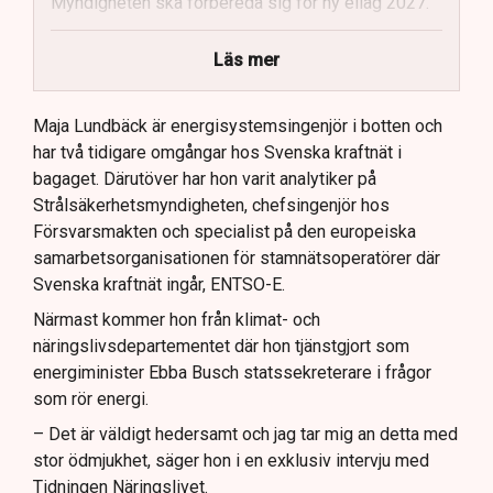
Myndigheten ska förbereda sig för ny ellag 2027.
Maja Lundbäck vill se en mer proaktiv
Läs mer
systemoperatör.
Nya utlandsförbindelser ska analyseras noggrant.
Maja Lundbäck är energisystemsingenjör i botten och
har två tidigare omgångar hos Svenska kraftnät i
bagaget. Därutöver har hon varit analytiker på
Strålsäkerhetsmyndigheten, chefsingenjör hos
Försvarsmakten och specialist på den europeiska
samarbetsorganisationen för stamnätsoperatörer där
Svenska kraftnät ingår, ENTSO-E.
Närmast kommer hon från klimat- och
näringslivsdepartementet där hon tjänstgjort som
energiminister Ebba Busch statssekreterare i frågor
som rör energi.
– Det är väldigt hedersamt och jag tar mig an detta med
stor ödmjukhet, säger hon i en exklusiv intervju med
Tidningen Näringslivet.