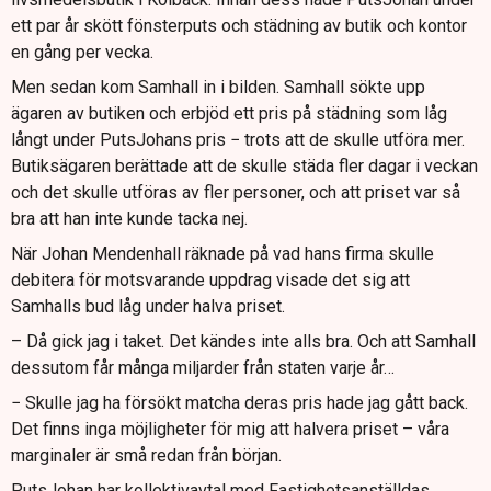
ett par år skött fönsterputs och städning av butik och kontor
en gång per vecka.
Men sedan kom Samhall in i bilden. Samhall sökte upp
ägaren av butiken och erbjöd ett pris på städning som låg
långt under PutsJohans pris − trots att de skulle utföra mer.
Butiksägaren berättade att de skulle städa fler dagar i veckan
och det skulle utföras av fler personer, och att priset var så
bra att han inte kunde tacka nej.
När Johan Mendenhall räknade på vad hans firma skulle
debitera för motsvarande uppdrag visade det sig att
Samhalls bud låg under halva priset.
– Då gick jag i taket. Det kändes inte alls bra. Och att Samhall
dessutom får många miljarder från staten varje år…
− Skulle jag ha försökt matcha deras pris hade jag gått back.
Det finns inga möjligheter för mig att halvera priset – våra
marginaler är små redan från början.
PutsJohan har kollektivavtal med Fastighetsanställdas