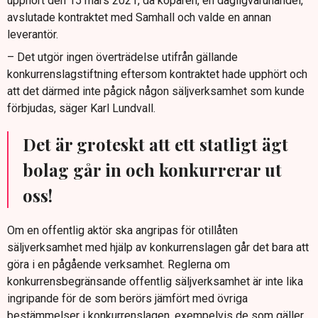
upphört den 15 mars 2021, då köparen, en dagligvaruhandel,
avslutade kontraktet med Samhall och valde en annan
leverantör.
– Det utgör ingen överträdelse utifrån gällande
konkurrenslagstiftning eftersom kontraktet hade upphört och
att det därmed inte pågick någon säljverksamhet som kunde
förbjudas, säger Karl Lundvall.
Det är groteskt att ett statligt ägt
bolag går in och konkurrerar ut
oss!
Om en offentlig aktör ska angripas för otillåten
säljverksamhet med hjälp av konkurrenslagen går det bara att
göra i en pågående verksamhet. Reglerna om
konkurrensbegränsande offentlig säljverksamhet är inte lika
ingripande för de som berörs jämfört med övriga
bestämmelser i konkurrenslagen, exempelvis de som gäller