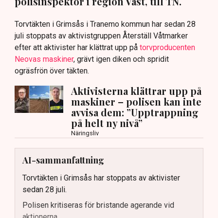
polisinspektör i region Väst, till TN.
Torvtäkten i Grimsås i Tranemo kommun har sedan 28
juli stoppats av aktivistgruppen Återställ Våtmarker
efter att aktivister har klättrat upp på
torvproducenten
Neovas maskiner
, grävt igen diken och spridit
ogräsfrön över täkten.
Aktivisterna klättrar upp på
maskiner – polisen kan inte
avvisa dem: ”Upptrappning
på helt ny nivå”
Näringsliv
AI-sammanfattning
Torvtäkten i Grimsås har stoppats av aktivister
sedan 28 juli.
Polisen kritiseras för bristande agerande vid
aktionerna.