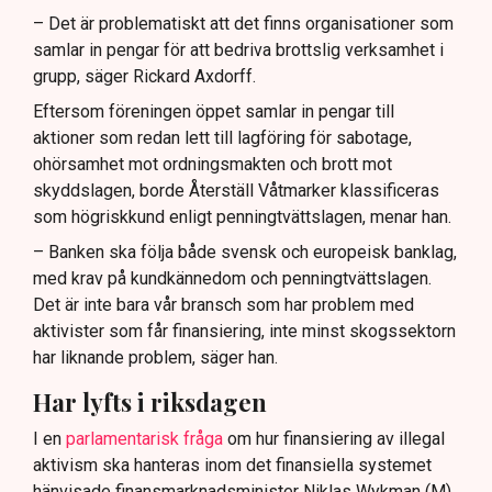
– Det är problematiskt att det finns organisationer som
samlar in pengar för att bedriva brottslig verksamhet i
grupp, säger Rickard Axdorff.
Eftersom föreningen öppet samlar in pengar till
aktioner som redan lett till lagföring för sabotage,
ohörsamhet mot ordningsmakten och brott mot
skyddslagen, borde Återställ Våtmarker klassificeras
som högriskkund enligt penningtvättslagen, menar han.
– Banken ska följa både svensk och europeisk banklag,
med krav på kundkännedom och penningtvättslagen.
Det är inte bara vår bransch som har problem med
aktivister som får finansiering, inte minst skogssektorn
har liknande problem, säger han.
Har lyfts i riksdagen
I en
parlamentarisk fråga
om hur finansiering av illegal
aktivism ska hanteras inom det finansiella systemet
hänvisade finansmarknadsminister Niklas Wykman (M)