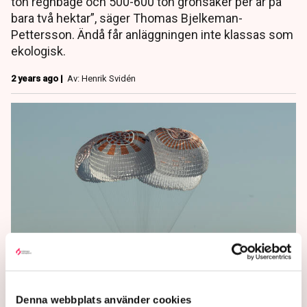
ton regnbåge och 500-600 ton grönsaker per år på
bara två hektar”, säger Thomas Bjelkeman-
Pettersson. Ändå får anläggningen inte klassas som
ekologisk.
2 years ago |
Av: Henrik Svidén
I dag landar astronauten
Marcus Wandt på jorden
Denna webbplats använder cookies