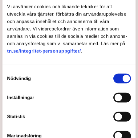
Vi använder cookies och liknande tekniker för att
Efter en 47 timmar lång färd från rymdstationen ISS
utveckla våra tjänster, förbättra din användarupplevelse
är det dags för Marcus Wandt och de andra
och anpassa innehållet och annonserna till våra
astronauterna att landa utanför Daytona Beach i
användare. Vi vidarebefordrar även information som
Florida.
samlas in via cookies till de sociala medier och annons-
och analysföretag som vi samarbetar med. Läs mer på
2 years ago |
Av: TT
tn.se/integritet-personuppgifter/
.
Samtyckesval
Nödvändig
Inställningar
Statistik
Efter krigsrubrikerna –
Marknadsföring