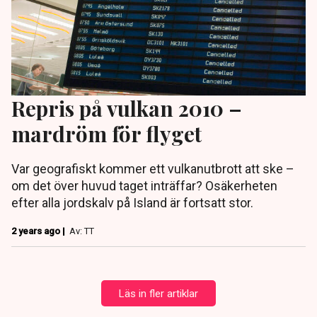
Repris på vulkan 2010 –
mardröm för flyget
Var geografiskt kommer ett vulkanutbrott att ske –
om det över huvud taget inträffar? Osäkerheten
efter alla jordskalv på Island är fortsatt stor.
2 years ago |
Av: TT
Läs in fler artiklar