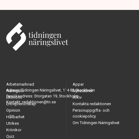
Arbetsmarknad
Appar
Adress: Tidningen Näringslivet, 114 82 Stockholm
Näringsliv
Nyhetsbrev
Besöksadress: Storgatan 19, Stockholm
Ekonomi
Arkiv
Kontakt: redaktionen@tn.se
Entreprenörskap
Kontakta redaktionen
Opinion
Personuppgifts- och
cookiepolicy
Hållbarhet
Om Tidningen Näringslivet
Utrikes
Krönikor
Quiz