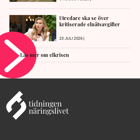
Utredare ska se över
kritiserade elnätsavgifter
23 JULI 2026 |
Läs mer om elkrisen