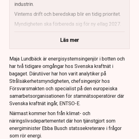
industrin.
Vinterns drift och beredskap blir en tidig prioritet.
Myndigheten ska förbereda sig för ny ellag 2027.
Maja Lundbäck vill se en mer proaktiv
Läs mer
systemoperatör.
Nya utlandsförbindelser ska analyseras noggrant.
Maja Lundbäck är energisystemsingenjör i botten och
har två tidigare omgångar hos Svenska kraftnät i
bagaget. Därutöver har hon varit analytiker på
Strålsäkerhetsmyndigheten, chefsingenjör hos
Försvarsmakten och specialist på den europeiska
samarbetsorganisationen för stamnätsoperatörer där
Svenska kraftnät ingår, ENTSO-E.
Närmast kommer hon från klimat- och
näringslivsdepartementet där hon tjänstgjort som
energiminister Ebba Busch statssekreterare i frågor
som rör energi.