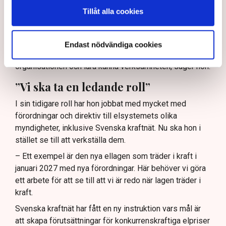
Tillåt alla cookies
– Driften och att förbereda sig för vintern är ju förstås
alltid en prioriterad fråga. Det kan ju komma att bli olika
scenarier beroende på hur omvärldsläget utvecklar sig.
Endast nödvändiga cookies
– Inledningsvis kommer jag vara mycket ute i
organisationen och lära känna verksamheten, säger hon.
”Vi ska ta en ledande roll”
I sin tidigare roll har hon jobbat med mycket med
förordningar och direktiv till elsystemets olika
myndigheter, inklusive Svenska kraftnät. Nu ska hon i
stället se till att verkställa dem.
– Ett exempel är den nya ellagen som träder i kraft i
januari 2027 med nya förordningar. Här behöver vi göra
ett arbete för att se till att vi är redo när lagen träder i
kraft.
Svenska kraftnät har fått en ny instruktion vars mål är
att skapa förutsättningar för konkurrenskraftiga elpriser