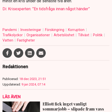
minst en kris under de senaste två åren.
Di: Krisexperten: ”En tidsfråga innan något händer”
Pandemi
Investeringar
Förskingring
Korruption
Trafikolyckor
Organisationer
Arbetslöshet
Tillväxt
Politik
Vatten
Fastigheter
Redaktionen
Publicerad:
18 dec 2023, 21:51
Uppdaterad:
9 jan 2024, 07:14
LÄS ÄVEN
Elliott fick inget vanligt
sommarjobb – slipade fram vass