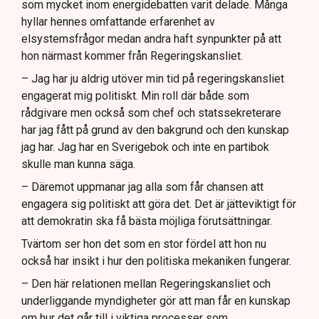
som mycket inom energidebatten varit delade. Många
hyllar hennes omfattande erfarenhet av
elsystemsfrågor medan andra haft synpunkter på att
hon närmast kommer från Regeringskansliet.
– Jag har ju aldrig utöver min tid på regeringskansliet
engagerat mig politiskt. Min roll där både som
rådgivare men också som chef och statssekreterare
har jag fått på grund av den bakgrund och den kunskap
jag har. Jag har en Sverigebok och inte en partibok
skulle man kunna säga.
– Däremot uppmanar jag alla som får chansen att
engagera sig politiskt att göra det. Det är jätteviktigt för
att demokratin ska få bästa möjliga förutsättningar.
Tvärtom ser hon det som en stor fördel att hon nu
också har insikt i hur den politiska mekaniken fungerar.
– Den här relationen mellan Regeringskansliet och
underliggande myndigheter gör att man får en kunskap
om hur det går till i viktiga processer som