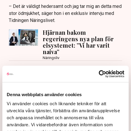
– Det är väldigt hedersamt och jag tar mig an detta med
stor ödmjukhet, säger hon i en exklusiv intervju med
Tidningen Näringslivet.
Hjärnan bakom
regeringens nya plan för
elsystemet: ”Vi har varit
naiva”
Näringsliv
Vad kan Svenska kraftnät göra för att skapa
förutsättningar för näringslivet?
– Det är väldigt viktigt att tydliggöra hur vi kan
expandera och möta industrins behov av el. Jag ser det
Denna webbplats använder cookies
som en grundläggande förutsättning för vår
Vi använder cookies och liknande tekniker för att
konkurrenskraft och då är det viktigt att säkerställa
utveckla våra tjänster, förbättra din användarupplevelse
leveranssäkerhet och att kunna visa företagen att
och anpassa innehållet och annonserna till våra
Sverige är ett land där vi har rådighet över vår
användare. Vi vidarebefordrar även information som
energiförsörjning och att vi kommer att stå stadiga