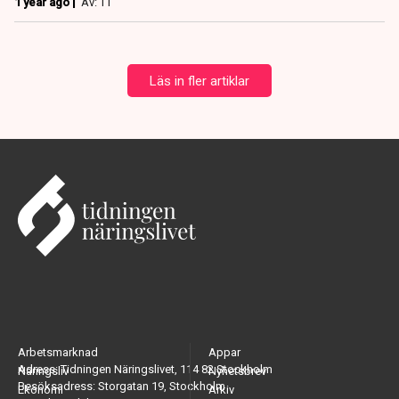
1 year ago |
Av: TT
Läs in fler artiklar
Arbetsmarknad
Appar
Adress: Tidningen Näringslivet, 114 82 Stockholm
Näringsliv
Nyhetsbrev
Besöksadress: Storgatan 19, Stockholm
Ekonomi
Arkiv