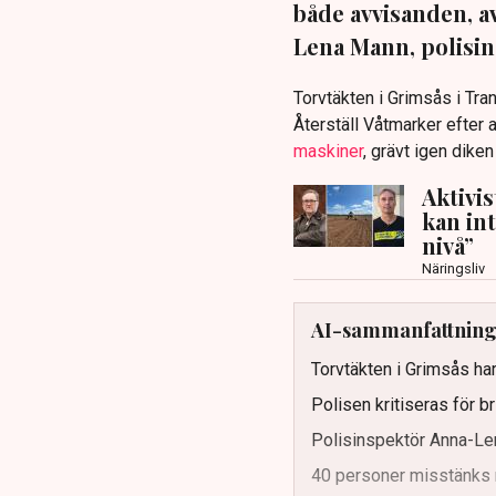
både avvisanden, 
Lena Mann, polisins
Torvtäkten i Grimsås i Tr
Återställ Våtmarker efter a
maskiner
, grävt igen dike
Aktivi
kan in
nivå”
Näringsliv
AI-sammanfattnin
Torvtäkten i Grimsås har
Polisen kritiseras för b
Polisinspektör Anna-Len
40 personer misstänks 