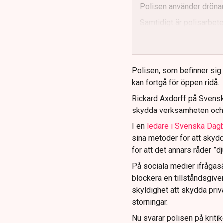
Polisen använder drönar
Samtidigt är polisarbetet
och gränser.
Polisen, som befinner sig på
kan fortgå för öppen ridå.
Rickard Axdorff på Svensk
skydda verksamheten och
I en
ledare i Svenska Dag
sina metoder för att skyd
för att det annars råder ”d
På sociala medier ifrågasä
blockera en tillståndsgive
skyldighet att skydda pr
störningar.
Nu svarar polisen på kritik