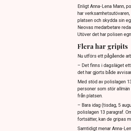
Enligt Anna-Lena Mann, po
har verksamhetsutövaren, 
platsen och skydda sin e
Neovas medarbetare reda
Utöver det har polisen eg
Flera har gripits
Nu utförs ett pågående arb
– Det finns i dagsläget et
det har gjorts både avvis
Med stöd av polislagen 13 
personer som stör allmän or
från platsen.
– Bara idag (tisdag, 5 augu
polislagen 13 paragraf. Om
fortsätter, kan de gripas m
Samtidigt menar Anna-Lena 