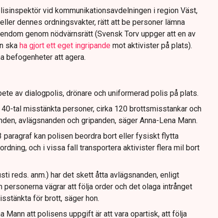
lisinspektör vid kommunikationsavdelningen i region Väst,
eller dennes ordningsvakter, rätt att be personer lämna
gendom genom nödvärnsrätt (Svensk Torv uppger att en av
n ska
ha gjort ett eget ingripande
mot aktivister på plats).
na befogenheter att agera.
ete av dialogpolis, drönare och uniformerad polis på plats.
t 40-tal misstänkta personer, cirka 120 brottsmisstankar och
anden, avlägsnanden och gripanden, säger Anna-Lena Mann.
paragraf kan polisen beordra bort eller fysiskt flytta
dning, och i vissa fall transportera aktivister flera mil bort
sti reds. anm.) har det skett åtta avlägsnanden, enligt
 personerna vägrar att följa order och det olaga intrånget
isstänkta för brott, säger hon.
Mann att polisens uppgift är att vara opartisk, att följa