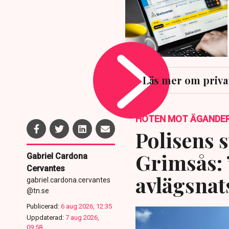
Läs mer om priv
HOTEN MOT ÄGANDE
Polisens s
Grimsås: 
Gabriel Cardona
Cervantes
avlägsnat
gabriel.cardona.cervantes
@tn.se
Publicerad:
6 aug 2026, 12:35
Uppdaterad:
7 aug 2026,
09:58