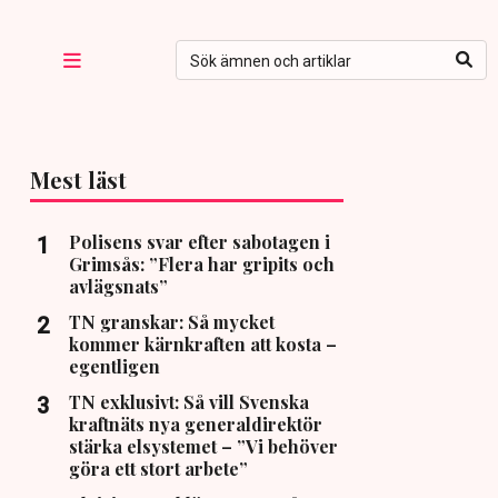
Mest läst
Polisens svar efter sabotagen i
Grimsås: ”Flera har gripits och
avlägsnats”
TN granskar: Så mycket
kommer kärnkraften att kosta –
egentligen
TN exklusivt: Så vill Svenska
kraftnäts nya generaldirektör
stärka elsystemet – ”Vi behöver
göra ett stort arbete”