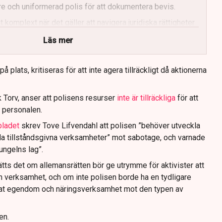
e och uniformerad polis för att dokumentera bevis.
 komplext när det gäller att navigera juridiska rättigheter
Läs mer
 plats, kritiseras för att inte agera tillräckligt då aktionerna
 Torv, anser att polisens resurser
inte är tillräckliga
för att
 personalen.
bladet
skrev Tove Lifvendahl att polisen ”behöver utveckla
da tillståndsgivna verksamheter” mot sabotage, och varnade
jungelns lag”.
tts det om allemansrätten bör ge utrymme för aktivister att
n verksamhet, och om inte polisen borde ha en tydligare
ivat egendom och näringsverksamhet mot den typen av
en.