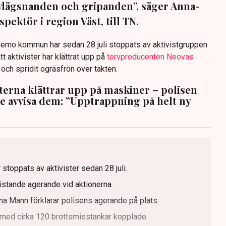
avlägsnanden och gripanden”, säger Anna-
pektör i region Väst, till TN.
anemo kommun har sedan 28 juli stoppats av aktivistgruppen
tt aktivister har klättrat upp på
torvproducenten Neovas
n och spridit ogräsfrön över täkten.
sterna klättrar upp på maskiner – polisen
te avvisa dem: ”Upptrappning på helt ny
g
 stoppats av aktivister sedan 28 juli.
ristande agerande vid aktionerna.
a Mann förklarar polisens agerande på plats.
med cirka 120 brottsmisstankar kopplade.