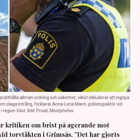
prätthålla allmän ordning och säkerhet, vilket inkluderar att ingripa
m olaga intrång, förklarar Anna-Lena Mann, polisinspektör vid
region Väst. Bild: Privat, Mostphotos
sar kritiken om brist på agerande mot
vid torvtäkten i Grimsås. ”Det har gjorts