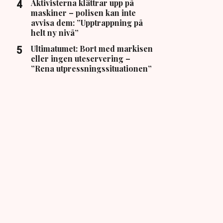
Aktivisterna klättrar upp på
maskiner – polisen kan inte
avvisa dem: ”Upptrappning på
helt ny nivå”
Ultimatumet: Bort med markisen
eller ingen uteservering –
”Rena utpressningssituationen”