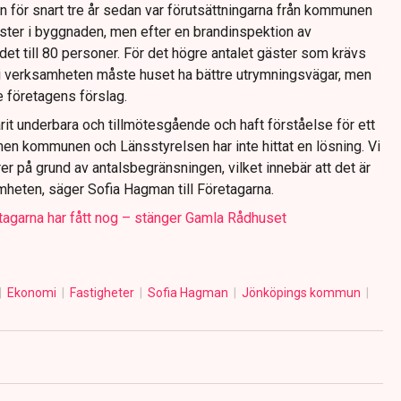
 för snart tre år sedan var förutsättningarna från kommunen
äster i byggnaden, men efter en brandinspektion av
et till 80 personer. För det högre antalet gäster som krävs
i i verksamheten måste huset ha bättre utrymningsvägar, men
 företagens förslag.
t underbara och tillmötesgående och haft förståelse för ett
men kommunen och Länsstyrelsen har inte hittat en lösning. Vi
färer på grund av antalsbegränsningen, vilket innebär att det är
mheten, säger Sofia Hagman till Företagarna.
tagarna har fått nog – stänger Gamla Rådhuset
Ekonomi
Fastigheter
Sofia Hagman
Jönköpings kommun