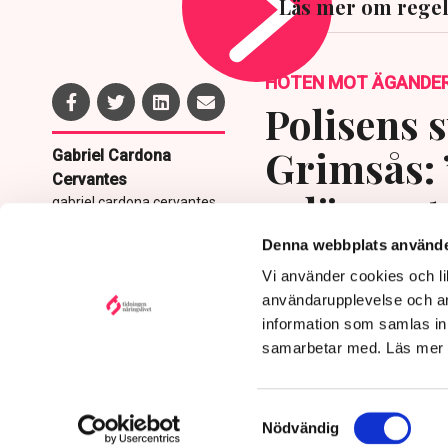
Läs mer om regel
HOTEN MOT ÄGANDE
Polisens s
Grimsås: 
Gabriel Cardona
Cervantes
avlägsnat
gabriel.cardona.cervantes
@tn.se
Denna webbplats använde
Publicerad:
6 aug 2026, 12:35
Vi använder cookies och lik
Uppdaterad:
7 aug 2026,
09:58
användarupplevelse och an
information som samlas in 
samarbetar med. Läs mer
Samtyckesval
Nödvändig