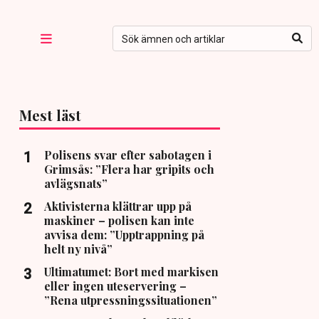
Mest läst
Polisens svar efter sabotagen i
Grimsås: ”Flera har gripits och
avlägsnats”
Aktivisterna klättrar upp på
maskiner – polisen kan inte
avvisa dem: ”Upptrappning på
helt ny nivå”
Ultimatumet: Bort med markisen
eller ingen uteservering –
”Rena utpressningssituationen”