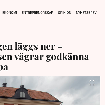
EKONOMI
ENTREPRENÖRSKAP
OPINION
NYHETSBREV
en läggs ner –
sen vägrar godkänna
pa