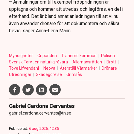
– Anmälningar om till exempel fröspridningen är
upptagna och kommer att utredas och lagföras, en del i
efterhand. Det är bland annat anledningen till att vi nu
även använder drönare för att dokumentera och säkra
bevis, säger Anna-Lena Mann.
Myndigheter
Gripanden
Tranemo kommun
Polisen
Svensk Torv : en naturlig råvara
Allemansrätten
Brott
Tove Lifvendahl
Neova
Återställ Våtmarker
Drönare
Utredningar
Skadegörelse
Grimsås
Gabriel Cardona Cervantes
gabriel.cardona.cervantes@tn.se
Publicerad:
6 aug 2026, 12:35