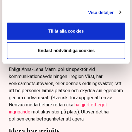
skydda tillståndsgivna verksamheter” mot sabotage,
Visa detaljer
och varnade för att det annars råder ”djungelns lag”.
På sociala medier ifrågasätts det om allemansrätten
bör ge utrymme för aktivister att blockera en
Tillåt alla cookies
tillståndsgiven verksamhet, och om inte polisen borde
ha en tydligare skyldighet att skydda privat egendom
och näringsverksamhet mot den typen av störningar.
Endast nödvändiga cookies
Nu svarar polisen på kritiken.
Enligt Anna-Lena Mann, polisinspektör vid
kommunikationsavdelningen i region Väst, har
verksamhetsutövaren, eller dennes ordningsvakter, rätt
att be personer lämna platsen och skydda sin egendom
genom nödvärnsrätt (Svensk Torv uppger att en av
Neovas medarbetare redan ska
ha gjort ett eget
ingripande
mot aktivister på plats). Utöver det har
polisen egna befogenheter att agera.
Flera har gripits