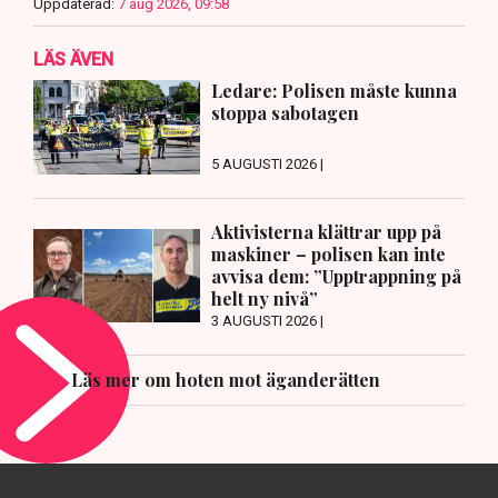
Uppdaterad:
7 aug 2026, 09:58
LÄS ÄVEN
Ledare: Polisen måste kunna
stoppa sabotagen
5 AUGUSTI 2026 |
Aktivisterna klättrar upp på
maskiner – polisen kan inte
avvisa dem: ”Upptrappning på
helt ny nivå”
3 AUGUSTI 2026 |
Läs mer om hoten mot äganderätten