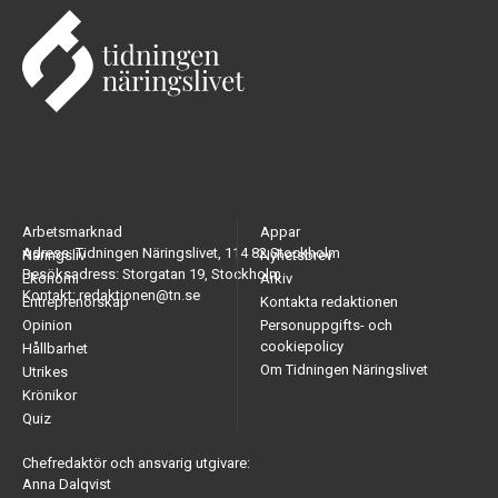
Arbetsmarknad
Appar
Adress: Tidningen Näringslivet, 114 82 Stockholm
Näringsliv
Nyhetsbrev
Besöksadress: Storgatan 19, Stockholm
Ekonomi
Arkiv
Kontakt: redaktionen@tn.se
Entreprenörskap
Kontakta redaktionen
Opinion
Personuppgifts- och
cookiepolicy
Hållbarhet
Om Tidningen Näringslivet
Utrikes
Krönikor
Quiz
Chefredaktör och ansvarig utgivare:
Anna Dalqvist