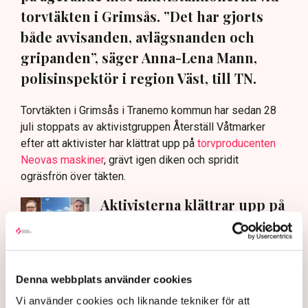
torvtäkten i Grimsås. ”Det har gjorts
både avvisanden, avlägsnanden och
gripanden”, säger Anna-Lena Mann,
polisinspektör i region Väst, till TN.
Torvtäkten i Grimsås i Tranemo kommun har sedan 28
juli stoppats av aktivistgruppen Återställ Våtmarker
efter att aktivister har klättrat upp på
torvproducenten
Neovas maskiner
, grävt igen diken och spridit
ogräsfrön över täkten.
Aktivisterna klättrar upp på
maskiner – polisen kan inte
avvisa dem: ”Upptrappning
på helt ny nivå”
Näringsliv
Denna webbplats använder cookies
AI-sammanfattning
Vi använder cookies och liknande tekniker för att