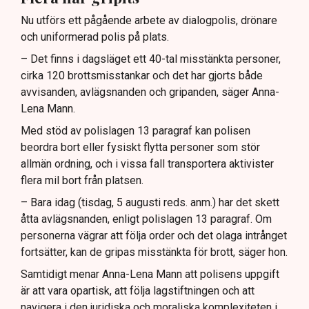
Nu utförs ett pågående arbete av dialogpolis, drönare
och uniformerad polis på plats.
– Det finns i dagsläget ett 40-tal misstänkta personer,
cirka 120 brottsmisstankar och det har gjorts både
avvisanden, avlägsnanden och gripanden, säger Anna-
Lena Mann.
Med stöd av polislagen 13 paragraf kan polisen
beordra bort eller fysiskt flytta personer som stör
allmän ordning, och i vissa fall transportera aktivister
flera mil bort från platsen.
– Bara idag (tisdag, 5 augusti reds. anm.) har det skett
åtta avlägsnanden, enligt polislagen 13 paragraf. Om
personerna vägrar att följa order och det olaga intrånget
fortsätter, kan de gripas misstänkta för brott, säger hon.
Samtidigt menar Anna-Lena Mann att polisens uppgift
är att vara opartisk, att följa lagstiftningen och att
navigera i den juridiska och moraliska komplexiteten i